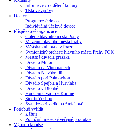
Aktuality
Informace z oddělení kultury
Tiskové zprávy
Dotace
Programové dotace
Individuální účelová dotace
Příspěvkové organizace
Galerie hlavního města Prahy
Muzeum hlavního města Prahy
Městská knihovna v Praze
Symfonický orchestr hlavního města Prahy FOK
Městská divadla pražská
Divadlo Minor
Divadlo na Vinohradech
Divadlo Na zábradlí
Divadlo pod Palmovkou
Divadlo Spejbla a Hurvínka
Divadlo v Dlouhé
Hudební divadlo v Karlíně
Studio Ypsilon
Švandovo divadlo na Smíchově
Potřebuji vyřídit
Záštita
Pouliční umělecké veřejné produkce
Výbor a komise