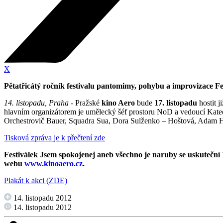
X
Pětatřicátý ročník festivalu pantomimy, pohybu a improvizace F
14. listopadu, Praha
- Pražské
kino Aero
bude
17. listopadu
hostit 
hlavním organizátorem je umělecký šéf prostoru NoD a vedoucí Kate
Orchestrovič Bauer, Squadra Sua, Dora Sulženko – Hoštová, Adam H
Tisková zpráva je k přečtení zde
Festiválek Jsem spokojenej aneb všechno je naruby se uskuteční
webu
www.kinoaero.cz
.
Plakát k akci (ZDE)
14. listopadu 2012
14. listopadu 2012