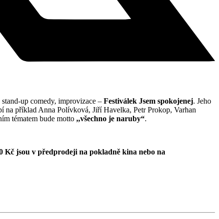
my, stand-up comedy, improvizace –
Festiválek Jsem spokojenej
. Jeho
na příklad Anna Polívková, Jiří Havelka, Petr Prokop, Varhan
šním tématem bude motto
,,všechno je naruby“
.
50 Kč jsou v předprodeji na pokladně kina nebo na