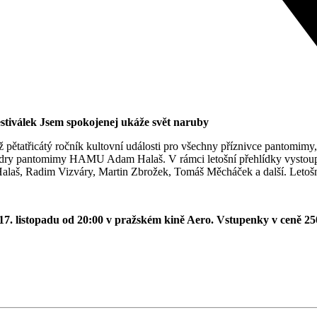
estiválek Jsem spokojenej ukáže svět naruby
již pětatřicátý ročník kultovní události pro všechny příznivce pantomi
dry pantomimy HAMU Adam Halaš. V rámci letošní přehlídky vystoupí 
alaš, Radim Vizváry, Martin Zbrožek, Tomáš Měcháček a další. Leto
 17. listopadu od 20:00 v pražském kině Aero. Vstupenky v ceně 2