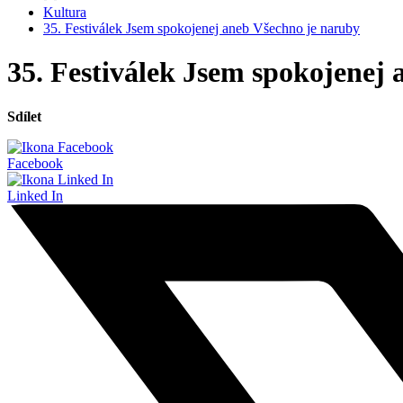
Kultura
35. Festiválek Jsem spokojenej aneb Všechno je naruby
35. Festiválek Jsem spokojenej
Sdílet
Facebook
Linked In