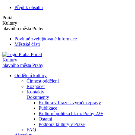
Přejít k obsahu
Portál
Kultury
hlavního města Prahy
Povinně zveřejňované informace
Městské části
Portál
Kultury
hlavního města Prahy
Oddělení kultury
Činnost oddělení
Rozpočet
Kontakty
Dokumenty
Kultura v Praze - výroční zprávy
Publikace
Kulturní politika hl. m. Prahy 22+
Ostatní
Podpora kultury v Praze
FAQ