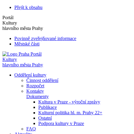
Přejít k obsahu
Portál
Kultury
hlavního města Prahy
Povinně zveřejňované informace
Městské části
Portál
Kultury
hlavního města Prahy
Oddělení kultury
Činnost oddělení
Rozpočet
Kontakty
Dokumenty
Kultura v Praze - výroční zprávy
Publikace
Kulturní politika hl. m. Prahy 22+
Ostatní
Podpora kultury v Praze
FAQ