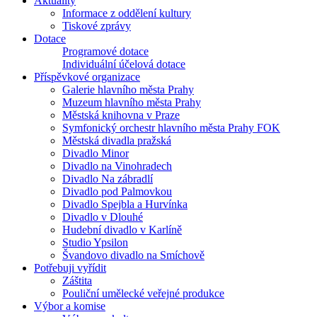
Aktuality
Informace z oddělení kultury
Tiskové zprávy
Dotace
Programové dotace
Individuální účelová dotace
Příspěvkové organizace
Galerie hlavního města Prahy
Muzeum hlavního města Prahy
Městská knihovna v Praze
Symfonický orchestr hlavního města Prahy FOK
Městská divadla pražská
Divadlo Minor
Divadlo na Vinohradech
Divadlo Na zábradlí
Divadlo pod Palmovkou
Divadlo Spejbla a Hurvínka
Divadlo v Dlouhé
Hudební divadlo v Karlíně
Studio Ypsilon
Švandovo divadlo na Smíchově
Potřebuji vyřídit
Záštita
Pouliční umělecké veřejné produkce
Výbor a komise