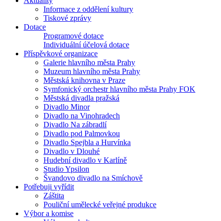
Aktuality
Informace z oddělení kultury
Tiskové zprávy
Dotace
Programové dotace
Individuální účelová dotace
Příspěvkové organizace
Galerie hlavního města Prahy
Muzeum hlavního města Prahy
Městská knihovna v Praze
Symfonický orchestr hlavního města Prahy FOK
Městská divadla pražská
Divadlo Minor
Divadlo na Vinohradech
Divadlo Na zábradlí
Divadlo pod Palmovkou
Divadlo Spejbla a Hurvínka
Divadlo v Dlouhé
Hudební divadlo v Karlíně
Studio Ypsilon
Švandovo divadlo na Smíchově
Potřebuji vyřídit
Záštita
Pouliční umělecké veřejné produkce
Výbor a komise