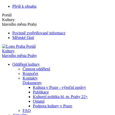
Přejít k obsahu
Portál
Kultury
hlavního města Prahy
Povinně zveřejňované informace
Městské části
Portál
Kultury
hlavního města Prahy
Oddělení kultury
Činnost oddělení
Rozpočet
Kontakty
Dokumenty
Kultura v Praze - výroční zprávy
Publikace
Kulturní politika hl. m. Prahy 22+
Ostatní
Podpora kultury v Praze
FAQ