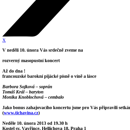
X
V neděli 10. února Vás srdečně zveme na
rozverný masopustní koncert
Až do dna !
francouzské barokní pijácké písně o víně a lásce
Barbora Sojková – soprán
Tomáš Král – baryton
Monika Knoblochová – cembalo
Jako bonus zahajovacího koncertu jsme pro Vás připravili setká
(
www.tichavina.cz
)
Neděle 10. února 2013 od 19.30 h
Kostel sv. Vavřince, Hellichova 18, Praha 1