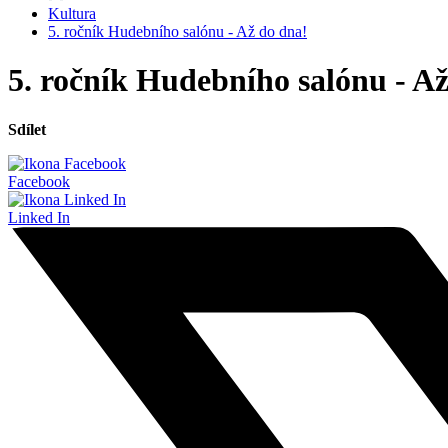
Kultura
5. ročník Hudebního salónu - Až do dna!
5. ročník Hudebního salónu - A
Sdílet
Facebook
Linked In