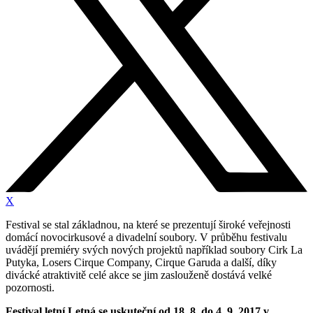
X
Festival se stal základnou, na které se prezentují široké veřejnosti
domácí novocirkusové a divadelní soubory. V průběhu festivalu
uvádějí premiéry svých nových projektů například soubory Cirk La
Putyka, Losers Cirque Company, Cirque Garuda a další, díky
divácké atraktivitě celé akce se jim zaslouženě dostává velké
pozornosti.
Festival letní Letná se uskuteční od 18. 8. do 4. 9. 2017 v