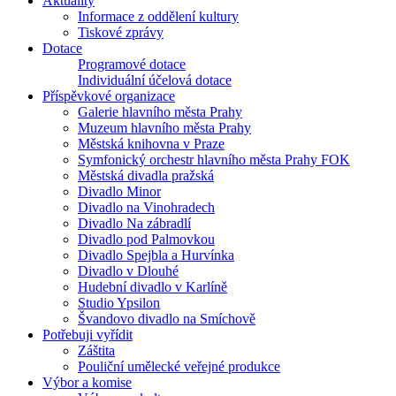
Aktuality
Informace z oddělení kultury
Tiskové zprávy
Dotace
Programové dotace
Individuální účelová dotace
Příspěvkové organizace
Galerie hlavního města Prahy
Muzeum hlavního města Prahy
Městská knihovna v Praze
Symfonický orchestr hlavního města Prahy FOK
Městská divadla pražská
Divadlo Minor
Divadlo na Vinohradech
Divadlo Na zábradlí
Divadlo pod Palmovkou
Divadlo Spejbla a Hurvínka
Divadlo v Dlouhé
Hudební divadlo v Karlíně
Studio Ypsilon
Švandovo divadlo na Smíchově
Potřebuji vyřídit
Záštita
Pouliční umělecké veřejné produkce
Výbor a komise