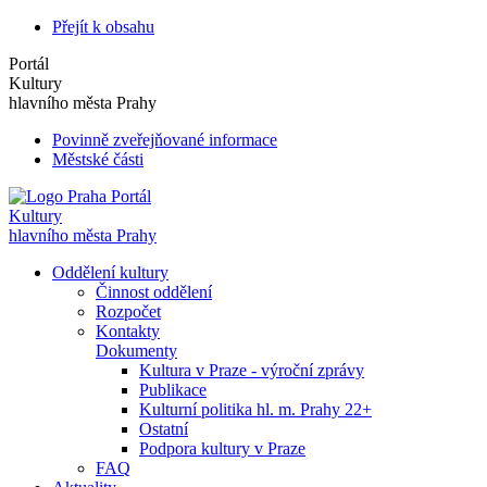
Přejít k obsahu
Portál
Kultury
hlavního města Prahy
Povinně zveřejňované informace
Městské části
Portál
Kultury
hlavního města Prahy
Oddělení kultury
Činnost oddělení
Rozpočet
Kontakty
Dokumenty
Kultura v Praze - výroční zprávy
Publikace
Kulturní politika hl. m. Prahy 22+
Ostatní
Podpora kultury v Praze
FAQ