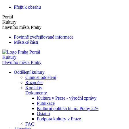
Přejít k obsahu
Portál
Kultury
hlavního města Prahy
Povinně zveřejňované informace
Městské části
Portál
Kultury
hlavního města Prahy
Oddělení kultury
Činnost oddělení
Rozpočet
Kontakty
Dokumenty
Kultura v Praze - výroční zprávy
Publikace
Kulturní politika hl. m. Prahy 22+
Ostatní
Podpora kultury v Praze
FAQ