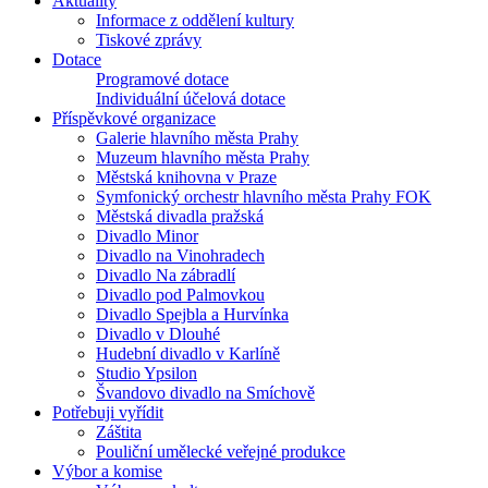
Aktuality
Informace z oddělení kultury
Tiskové zprávy
Dotace
Programové dotace
Individuální účelová dotace
Příspěvkové organizace
Galerie hlavního města Prahy
Muzeum hlavního města Prahy
Městská knihovna v Praze
Symfonický orchestr hlavního města Prahy FOK
Městská divadla pražská
Divadlo Minor
Divadlo na Vinohradech
Divadlo Na zábradlí
Divadlo pod Palmovkou
Divadlo Spejbla a Hurvínka
Divadlo v Dlouhé
Hudební divadlo v Karlíně
Studio Ypsilon
Švandovo divadlo na Smíchově
Potřebuji vyřídit
Záštita
Pouliční umělecké veřejné produkce
Výbor a komise