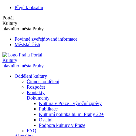
Přejít k obsahu
Portál
Kultury
hlavního města Prahy
Povinně zveřejňované informace
Městské části
Portál
Kultury
hlavního města Prahy
Oddělení kultury
Činnost oddělení
Rozpočet
Kontakty
Dokumenty
Kultura v Praze - výroční zprávy
Publikace
Kulturní politika hl. m. Prahy 22+
Ostatní
Podpora kultury v Praze
FAQ