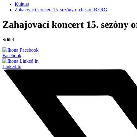
Kultura
Zahajovací koncert 15. sezóny orchestru BERG
Zahajovací koncert 15. sezóny
Sdílet
Facebook
Linked In