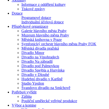
Aktuality
Informace z oddělení kultury
Tiskové zprávy
Dotace
Programové dotace
Individuální účelová dotace
Příspěvkové organizace
Galerie hlavního města Prahy
Muzeum hlavního města Prahy
Městská knihovna v Praze
Symfonický orchestr hlavního města Prahy FOK
Městská divadla pražská
Divadlo Minor
Divadlo na Vinohradech
Divadlo Na zábradlí
Divadlo pod Palmovkou
Divadlo Spejbla a Hurvínka
Divadlo v Dlouhé
Hudební divadlo v Karlíně
Studio Ypsilon
Švandovo divadlo na Smíchově
Potřebuji vyřídit
Záštita
Pouliční umělecké veřejné produkce
Výbor a komise