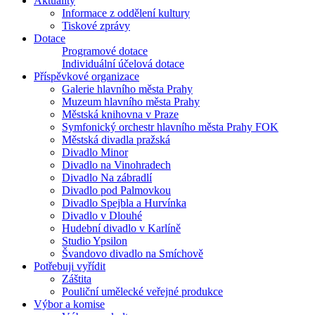
Aktuality
Informace z oddělení kultury
Tiskové zprávy
Dotace
Programové dotace
Individuální účelová dotace
Příspěvkové organizace
Galerie hlavního města Prahy
Muzeum hlavního města Prahy
Městská knihovna v Praze
Symfonický orchestr hlavního města Prahy FOK
Městská divadla pražská
Divadlo Minor
Divadlo na Vinohradech
Divadlo Na zábradlí
Divadlo pod Palmovkou
Divadlo Spejbla a Hurvínka
Divadlo v Dlouhé
Hudební divadlo v Karlíně
Studio Ypsilon
Švandovo divadlo na Smíchově
Potřebuji vyřídit
Záštita
Pouliční umělecké veřejné produkce
Výbor a komise