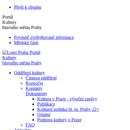
Přejít k obsahu
Portál
Kultury
hlavního města Prahy
Povinně zveřejňované informace
Městské části
Portál
Kultury
hlavního města Prahy
Oddělení kultury
Činnost oddělení
Rozpočet
Kontakty
Dokumenty
Kultura v Praze - výroční zprávy
Publikace
Kulturní politika hl. m. Prahy 22+
Ostatní
Podpora kultury v Praze
FAQ