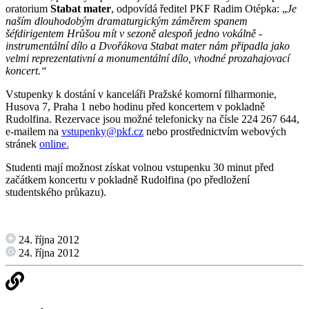
oratorium
Stabat mater
, odpovídá ředitel PKF Radim Otépka: „
Je
naším dlouhodobým dramaturgickým záměrem spanem
šéfdirigentem Hrůšou mít v sezoně alespoň jedno vokálně -
instrumentální dílo a Dvořákova Stabat mater nám připadla jako
velmi reprezentativní a monumentální dílo, vhodné prozahajovací
koncert.“
Vstupenky k dostání v kanceláři Pražské komorní filharmonie,
Husova 7, Praha 1 nebo hodinu před koncertem v pokladně
Rudolfina. Rezervace jsou možné telefonicky na čísle 224 267 644,
e-mailem na
vstupenky@pkf.cz
nebo prostřednictvím webových
stránek
online
.
Studenti mají možnost získat volnou vstupenku 30 minut před
začátkem koncertu v pokladně Rudolfina (po předložení
studentského průkazu).
24. října 2012
24. října 2012