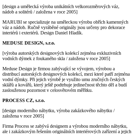
[design a umělecká výroba unikátních velkorozměrových váz,
nádob a solitérů / založena v roce 2005]
MARUBI se specializuje na uměleckou výrobu obřích kamenných
váz a nádob. Ručně vyráběné originály jsou určeny pro dekorace
interiérů i exteriérů. Design Daniel Hladík.
MEDUSE DESIGN, s.r.o.
[výroba autorských designových kolekcí zejména exkluzivních
vodních dýmek z foukaného skla / založena v roce 2005]
Meduse Design je firmou zabývající se vývojem, výrobou a
distribucí autorských designových kolekcí, mezi které patří zejména
vodní dýmky. Při jejich výrobě je využito umu zručných českých
sklářů a kovářů, který ještě podtrhuje jedinečnost těchto děl a budí
zaslouženou pozornost v celosvětovém měřítku.
PROCESS CZ, s.r.o.
[design moderního nábytku, výroba zakázkového nábytku /
založena v roce 2005]
Firma Process se zabývá designem a výrobou moderního nábytku,
ale i zakázkovým řešením originálních interiérových zařízení a jejich