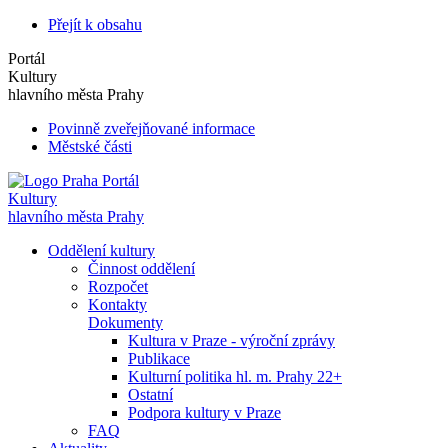
Přejít k obsahu
Portál
Kultury
hlavního města Prahy
Povinně zveřejňované informace
Městské části
Portál
Kultury
hlavního města Prahy
Oddělení kultury
Činnost oddělení
Rozpočet
Kontakty
Dokumenty
Kultura v Praze - výroční zprávy
Publikace
Kulturní politika hl. m. Prahy 22+
Ostatní
Podpora kultury v Praze
FAQ