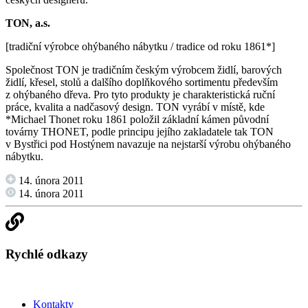
TON, a.s.
[tradiční výrobce ohýbaného nábytku / tradice od roku 1861*]
Společnost TON je tradičním českým výrobcem židlí, barových
židlí, křesel, stolů a dalšího doplňkového sortimentu především
z ohýbaného dřeva. Pro tyto produkty je charakteristická ruční
práce, kvalita a nadčasový design. TON vyrábí v místě, kde
*Michael Thonet roku 1861 položil základní kámen původní
továrny THONET, podle principu jejího zakladatele tak TON
v Bystřici pod Hostýnem navazuje na nejstarší výrobu ohýbaného
nábytku.
14. února 2011
14. února 2011
Rychlé odkazy
Kontakty