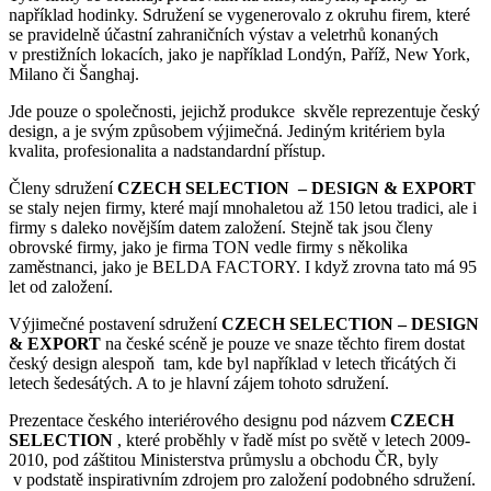
například hodinky. Sdružení se vygenerovalo z okruhu firem, které
se pravidelně účastní zahraničních výstav a veletrhů konaných
v prestižních lokacích, jako je například Londýn, Paříž, New York,
Milano či Šanghaj.
Jde pouze o společnosti, jejichž produkce skvěle reprezentuje český
design, a je svým způsobem výjimečná. Jediným kritériem byla
kvalita, profesionalita a nadstandardní přístup.
Členy sdružení
CZECH SELECTION – DESIGN & EXPORT
se staly nejen firmy, které mají mnohaletou až 150 letou tradici, ale i
firmy s daleko novějším datem založení. Stejně tak jsou členy
obrovské firmy, jako je firma TON vedle firmy s několika
zaměstnanci, jako je BELDA FACTORY. I když zrovna tato má 95
let od založení.
Výjimečné postavení sdružení
CZECH SELECTION – DESIGN
& EXPORT
na české scéně je pouze ve snaze těchto firem dostat
český design alespoň tam, kde byl například v letech třicátých či
letech šedesátých. A to je hlavní zájem tohoto sdružení.
Prezentace českého interiérového designu pod názvem
CZECH
SELECTION
, které proběhly v řadě míst po světě v letech 2009-
2010, pod záštitou Ministerstva průmyslu a obchodu ČR, byly
v podstatě inspirativním zdrojem pro založení podobného sdružení.