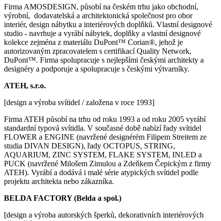
Firma AMOSDESIGN, působí na českém trhu jako obchodní,
výrobní, dodavatelská a architektonická společnost pro obor
interiér, design nábytku a interiérových doplňků. Vlastní designové
studio - navrhuje a vyrábí nábytek, doplňky a vlastní designové
kolekce zejména z materiálu DuPont™ Corian®, jehož je
autorizovaným zpracovatelem s certifikací Quality Network,
DuPont™. Firma spolupracuje s nejlepšími českými architekty a
designéry a podporuje a spolupracu­je s českými výtvarníky.
ATEH, s.r.o.
[design a výroba svítidel / založena v roce 1993]
Firma ATEH působí na trhu od roku 1993 a od roku 2005 vyrábí
standardní typová svítidla. V současné době nabízí řady svítidel
FLOWER a ENGINE (navržené designérém Filipem Streitem ze
studia DIVAN DESIGN), řady OCTOPUS, STRING,
AQUARIUM, ZINC SYSTEM, FLAKE SYSTEM, INLED a
PUCK (navržené Milošem Zimulou a Zdeňkem Čepickým z firmy
ATEH). Vyrábí a dodává i malé série atypických svítidel podle
projektu architekta nebo zákazníka.
BELDA FACTORY (Belda a spol.)
[design a výroba autorských šperků, dekorativních interiérových