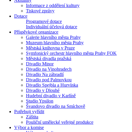
Aktuality
Informace z oddělení kultury
Tiskové zprávy
Dotace
Programové dotace
Individuální účelová dotace
Příspěvkové organizace
Galerie hlavního města Prahy
Muzeum hlavního města Prahy
Městská knihovna v Praze
Symfonický orchestr hlavního města Prahy FOK
Městská divadla pražská
Divadlo Minor
Divadlo na Vinohradech
Divadlo Na zábradlí
Divadlo pod Palmovkou
Divadlo Spejbla a Hurvínka
Divadlo v Dlouhé
Hudební divadlo v Karlíně
Studio Ypsilon
Švandovo divadlo na Smíchově
Potřebuji vyřídit
Záštita
Pouliční umělecké veřejné produkce
Výbor a komise