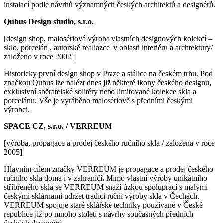
instalací podle návrhů významných českých architektů a designérů.
Qubus Design studio, s.r.o.
[design shop, malosériová výroba vlastních designových kolekcí –
sklo, porcelán , autorské realiazce v oblasti interiéru a archtektury/
založeno v roce 2002 ]
Historicky první design shop v Praze a stálice na českém trhu. Pod
značkou Qubus lze nalézt dnes již některé ikony českého designu,
exklusivní sběratelské solitéry nebo limitované kolekce skla a
porcelánu. Vše je vyráběno malosériově s předními českými
výrobci.
SPACE CZ, s.r.o. / VERREUM
[výroba, propagace a prodej českého ručního skla / založena v roce
2005]
Hlavním cílem značky VERREUM je propagace a prodej českého
ručního skla doma i v zahraničí
.
Mimo vlastní výroby unikátního
stříbřeného skla se VERREUM snaží úzkou spoluprací s malými
českými sklárnami udržet tradici ruční výroby skla v Čechách.
VERREUM spojuje staré sklářské techniky používané v České
republice již po mnoho století s návrhy současných předních
českých designérů.