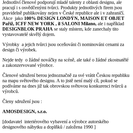
Jednotliví členové podporují mladé talenty z oblasti designu, ale
pracují i s osvědčenými tvůrci. Produkty jednotlivých firem jsou
pravidelně publikovány nejen v České republice ale i v zahraničí.
Akce jako
100% DESIGN LONDÝN, MAISON ET OBJET
Paříž, ICFF NEW YORK , il SALONI Milano,
ale i například
DESIGNBLOK PRAHA
se staly místem, kde zanechaly tito
vystavovatelé skvělý dojem.
Výrobky a jejich tvůrci jsou oceňováni či nominováni cenami za
design či výrobek.
Nejde tedy o žádné nováčky na scéně, ale také o žádné zkostnatělé
a zakonzervované výrobce.
Členové sdružení berou jednoznačně za své vrátit Českou republiku
na mapu světového designu. A to jistě není malý cíl, pokud se
podíváme na dnes již tak obrovskou světovou konkurenci tvůrců a
výrobců.
Členy sdružení jsou :
AMOSDESIGN, s.r.o.
[dodavatel interiérového vybavení a výrobce autorského
designového nábytku a doplňků / založena 1990 ]