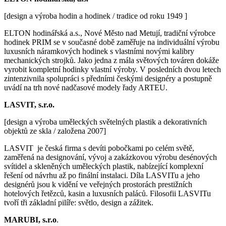
[design a výroba hodin a hodinek / tradice od roku 1949 ]
ELTON hodinářská a.s., Nové Město nad Metují, tradiční výrobce
hodinek PRIM se v současné době zaměřuje na individuální výrobu
luxusních náramkových hodinek s vlastními novými kalibry
mechanických strojků. Jako jedna z mála světových továren dokáže
vyrobit kompletní hodinky vlastní výroby. V posledních dvou letech
zintenzivnila spolupráci s předními českými designéry a postupně
uvádí na trh nové nadčasové modely řady ARTEU.
LASVIT, s.r.o.
[design a výroba uměleckých světelných plastik a dekorativních
objektů ze skla / založena 2007]
LASVIT je česká firma s devíti pobočkami po celém světě,
zaměřená na designování, vývoj a zakázkovou výrobu desénových
svítidel a skleněných uměleckých plastik, nabízející komplexní
řešení od návrhu až po finální instalaci. Díla LASVITu a jeho
designérů jsou k vidění ve veřejných prostorách prestižních
hotelových řetězců, kasin a luxusních paláců. Filosofii LASVITu
tvoří tři základní pilíře: světlo, design a zážitek.
MARUBI, s.r.o
.