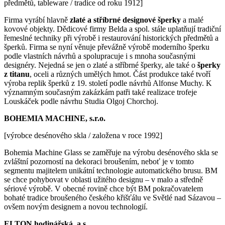
předmětů, tableware / tradice od roku 1912]
Firma vyrábí hlavně
zlaté a stříbrné designové šperky
a malé
kovové objekty. Dědicové firmy Belda a spol. stále uplatňují tradiční
řemeslné techniky při výrobě i restaurování historických předmětů a
šperků. Firma se nyní věnuje převážně výrobě moderního šperku
podle vlastních návrhů a spolupracuje i s mnoha současnými
designéry. Nejedná se jen o zlaté a stříbrné šperky, ale také o
šperky
z titanu
, oceli a různých umělých hmot. Část produkce také tvoří
výroba replik šperků z 19. století podle návrhů Alfonse Muchy. K
významným současným zakázkám patři také realizace trofeje
Louskáček podle návrhu Studia Olgoj Chorchoj.
BOHEMIA MACHINE, s.r.o.
[výrobce desénového skla / založena v roce 1992]
Bohemia Machine Glass se zaměřuje na výrobu desénového skla se
zvláštní pozorností na dekoraci broušením, neboť je v tomto
segmentu majitelem unikátní technologie automatického brusu. BM
se chce pohybovat v oblasti užitého designu – v malo a středně
sériové výrobě. V obecné rovině chce být BM pokračovatelem
bohaté tradice broušeného českého křišťálu ve Světlé nad Sázavou –
ovšem novým designem a novou technologií.
ELTON hodinářská, a.s.