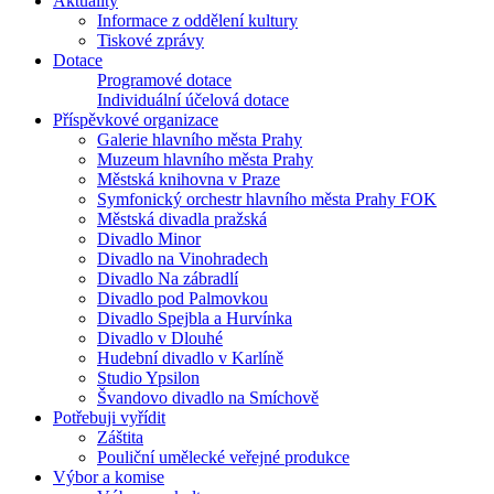
Aktuality
Informace z oddělení kultury
Tiskové zprávy
Dotace
Programové dotace
Individuální účelová dotace
Příspěvkové organizace
Galerie hlavního města Prahy
Muzeum hlavního města Prahy
Městská knihovna v Praze
Symfonický orchestr hlavního města Prahy FOK
Městská divadla pražská
Divadlo Minor
Divadlo na Vinohradech
Divadlo Na zábradlí
Divadlo pod Palmovkou
Divadlo Spejbla a Hurvínka
Divadlo v Dlouhé
Hudební divadlo v Karlíně
Studio Ypsilon
Švandovo divadlo na Smíchově
Potřebuji vyřídit
Záštita
Pouliční umělecké veřejné produkce
Výbor a komise