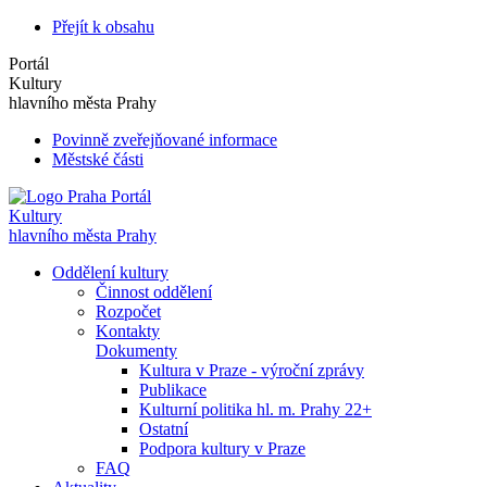
Přejít k obsahu
Portál
Kultury
hlavního města Prahy
Povinně zveřejňované informace
Městské části
Portál
Kultury
hlavního města Prahy
Oddělení kultury
Činnost oddělení
Rozpočet
Kontakty
Dokumenty
Kultura v Praze - výroční zprávy
Publikace
Kulturní politika hl. m. Prahy 22+
Ostatní
Podpora kultury v Praze
FAQ