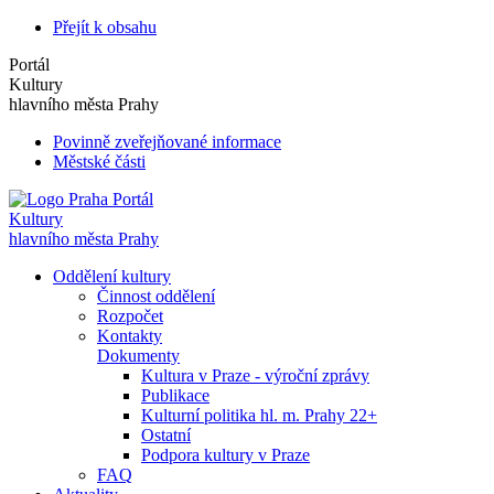
Přejít k obsahu
Portál
Kultury
hlavního města Prahy
Povinně zveřejňované informace
Městské části
Portál
Kultury
hlavního města Prahy
Oddělení kultury
Činnost oddělení
Rozpočet
Kontakty
Dokumenty
Kultura v Praze - výroční zprávy
Publikace
Kulturní politika hl. m. Prahy 22+
Ostatní
Podpora kultury v Praze
FAQ