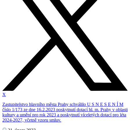
X
​Zastupitelstvo hlavního města Prahy schválilo U S N E S E N Í M
číslo 1/173 ze dne 16.2.2023 poskytnutí dotací hl. m. Prahy v oblasti
kultury a umění pro rok 2023 a poskytnutí víceletých dotací pro léta
2024-2027, včetně vzoru smluv.