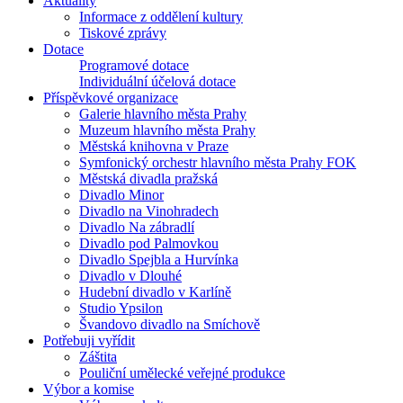
Aktuality
Informace z oddělení kultury
Tiskové zprávy
Dotace
Programové dotace
Individuální účelová dotace
Příspěvkové organizace
Galerie hlavního města Prahy
Muzeum hlavního města Prahy
Městská knihovna v Praze
Symfonický orchestr hlavního města Prahy FOK
Městská divadla pražská
Divadlo Minor
Divadlo na Vinohradech
Divadlo Na zábradlí
Divadlo pod Palmovkou
Divadlo Spejbla a Hurvínka
Divadlo v Dlouhé
Hudební divadlo v Karlíně
Studio Ypsilon
Švandovo divadlo na Smíchově
Potřebuji vyřídit
Záštita
Pouliční umělecké veřejné produkce
Výbor a komise