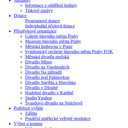
Aktuality
Informace z oddělení kultury
Tiskové zprávy
Dotace
Programové dotace
Individuální účelová dotace
Příspěvkové organizace
Galerie hlavního města Prahy
Muzeum hlavního města Prahy
Městská knihovna v Praze
Symfonický orchestr hlavního města Prahy FOK
Městská divadla pražská
Divadlo Minor
Divadlo na Vinohradech
Divadlo Na zábradlí
Divadlo pod Palmovkou
Divadlo Spejbla a Hurvínka
Divadlo v Dlouhé
Hudební divadlo v Karlíně
Studio Ypsilon
Švandovo divadlo na Smíchově
Potřebuji vyřídit
Záštita
Pouliční umělecké veřejné produkce
Výbor a komise