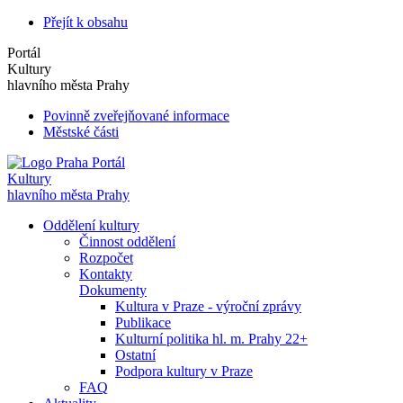
Přejít k obsahu
Portál
Kultury
hlavního města Prahy
Povinně zveřejňované informace
Městské části
Portál
Kultury
hlavního města Prahy
Oddělení kultury
Činnost oddělení
Rozpočet
Kontakty
Dokumenty
Kultura v Praze - výroční zprávy
Publikace
Kulturní politika hl. m. Prahy 22+
Ostatní
Podpora kultury v Praze
FAQ