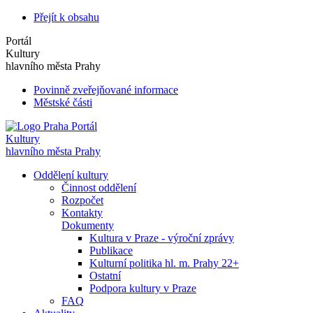
Přejít k obsahu
Portál
Kultury
hlavního města Prahy
Povinně zveřejňované informace
Městské části
Portál
Kultury
hlavního města Prahy
Oddělení kultury
Činnost oddělení
Rozpočet
Kontakty
Dokumenty
Kultura v Praze - výroční zprávy
Publikace
Kulturní politika hl. m. Prahy 22+
Ostatní
Podpora kultury v Praze
FAQ