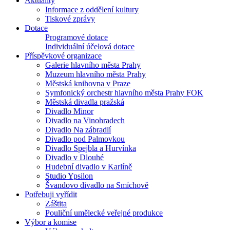
Aktuality
Informace z oddělení kultury
Tiskové zprávy
Dotace
Programové dotace
Individuální účelová dotace
Příspěvkové organizace
Galerie hlavního města Prahy
Muzeum hlavního města Prahy
Městská knihovna v Praze
Symfonický orchestr hlavního města Prahy FOK
Městská divadla pražská
Divadlo Minor
Divadlo na Vinohradech
Divadlo Na zábradlí
Divadlo pod Palmovkou
Divadlo Spejbla a Hurvínka
Divadlo v Dlouhé
Hudební divadlo v Karlíně
Studio Ypsilon
Švandovo divadlo na Smíchově
Potřebuji vyřídit
Záštita
Pouliční umělecké veřejné produkce
Výbor a komise