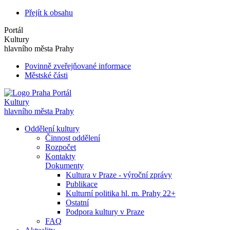
Přejít k obsahu
Portál
Kultury
hlavního města Prahy
Povinně zveřejňované informace
Městské části
Portál
Kultury
hlavního města Prahy
Oddělení kultury
Činnost oddělení
Rozpočet
Kontakty
Dokumenty
Kultura v Praze - výroční zprávy
Publikace
Kulturní politika hl. m. Prahy 22+
Ostatní
Podpora kultury v Praze
FAQ