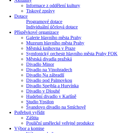
Aktuality
Informace z oddělení kultury
Tiskové zprávy
Dotace
Programové dotace
Individuální účelová dotace
Příspěvkové organizace
Galerie hlavního města Prahy
Muzeum hlavního města Prahy
Městská knihovna v Praze
Symfonický orchestr hlavního města Prahy FOK
Městská divadla pražská
Divadlo Minor
Divadlo na Vinohradech
Divadlo Na zábradlí
Divadlo pod Palmovkou
Divadlo Spejbla a Hurvínka
Divadlo v Dlouhé
Hudební divadlo v Karlíně
Studio Ypsilon
Švandovo divadlo na Smíchově
Potřebuji vyřídit
Záštita
Pouliční umělecké veřejné produkce
Výbor a komise