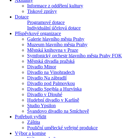
Aktuality
Informace z oddělení kultury
Tiskové zprávy
Dotace
Programové dotace
Individuální účelová dotace
Příspěvkové organizace
Galerie hlavního města Prahy
Muzeum hlavního města Prahy
Městská knihovna v Praze
Symfonický orchestr hlavního města Prahy FOK
Městská divadla pražská
Divadlo Minor
Divadlo na Vinohradech
Divadlo Na zábradlí
Divadlo pod Palmovkou
Divadlo Spejbla a Hurvínka
Divadlo v Dlouhé
Hudební divadlo v Karlíně
Studio Ypsilon
Švandovo divadlo na Smíchově
Potřebuji vyřídit
Záštita
Pouliční umělecké veřejné produkce
Výbor a komise