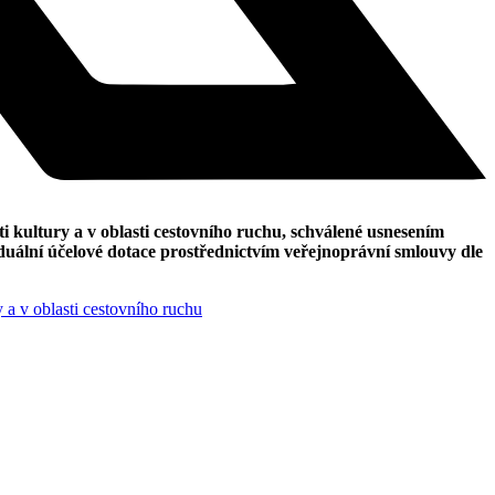
i kultury a v oblasti cestovního ruchu, schválené usnesením
ální účelové dotace prostřednictvím veřejnoprávní smlouvy dle
y a v oblasti cestovního ruchu