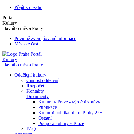
Přejít k obsahu
Portál
Kultury
hlavního města Prahy
Povinně zveřejňované informace
Městské části
Portál
Kultury
hlavního města Prahy
Oddělení kultury
Činnost oddělení
Rozpočet
Kontakty
Dokumenty
Kultura v Praze - výroční zprávy
Publikace
Kulturní politika hl. m. Prahy 22+
Ostatní
Podpora kultury v Praze
FAQ