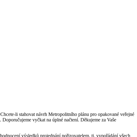
. Chcete-li stahovat návrh Metropolitního plánu pro opakované veřejné
le. Doporučujeme vyčkat na úplné načtení. Děkujeme za Vaše
yhodnocení výsledků projednání pořizovatelem, tj. vypořádání všech