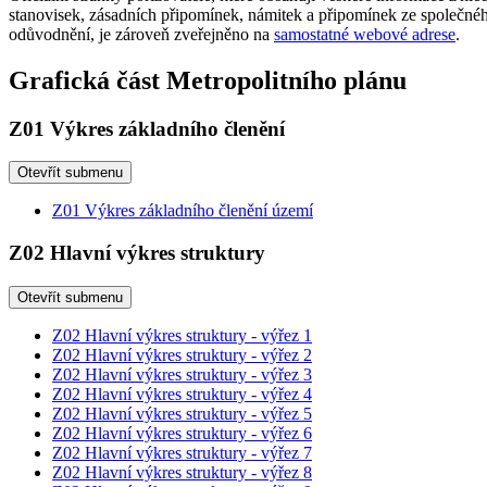
stanovisek, zásadních připomínek, námitek a připomínek ze společného
odůvodnění, je zároveň zveřejněno na
samostatné webové adrese
.
Grafická část Metropolitního plánu
Z01 Výkres základního členění
Otevřít submenu
Z01 Výkres základního členění území
Z02 Hlavní výkres struktury
Otevřít submenu
Z02 Hlavní výkres struktury - výřez 1
Z02 Hlavní výkres struktury - výřez 2
Z02 Hlavní výkres struktury - výřez 3
Z02 Hlavní výkres struktury - výřez 4
Z02 Hlavní výkres struktury - výřez 5
Z02 Hlavní výkres struktury - výřez 6
Z02 Hlavní výkres struktury - výřez 7
Z02 Hlavní výkres struktury - výřez 8