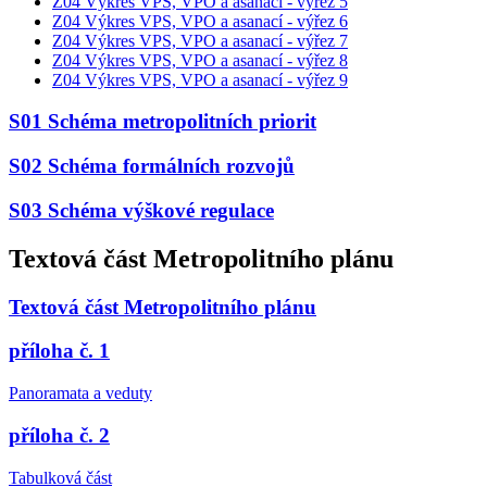
Z04 Výkres VPS, VPO a asanací - výřez 5
Z04 Výkres VPS, VPO a asanací - výřez 6
Z04 Výkres VPS, VPO a asanací - výřez 7
Z04 Výkres VPS, VPO a asanací - výřez 8
Z04 Výkres VPS, VPO a asanací - výřez 9
S01 Schéma metropolitních priorit
S02 Schéma formálních rozvojů
S03 Schéma výškové regulace
Textová část Metropolitního plánu
Textová část Metropolitního plánu
příloha č. 1
Panoramata a veduty
příloha č. 2
Tabulková část