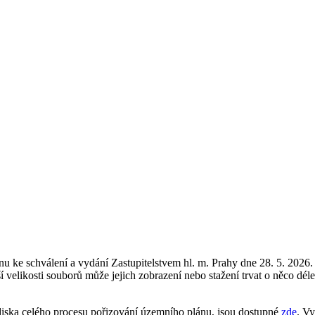
lánu ke schválení a vydání Zastupitelstvem hl. m. Prahy dne 28. 5. 2026
velikosti souborů může jejich zobrazení nebo stažení trvat o něco dé
lediska celého procesu pořizování územního plánu, jsou dostupné
zde
. V