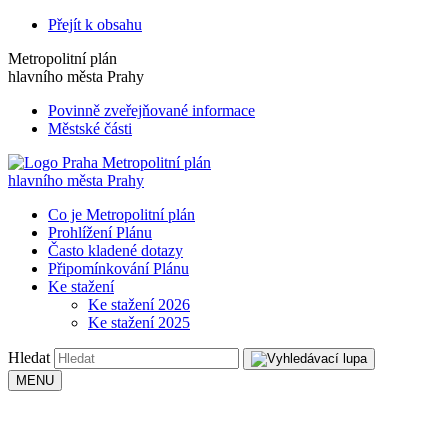
Přejít k obsahu
Metropolitní plán
hlavního města Prahy
Povinně zveřejňované informace
Městské části
Metropolitní plán
hlavního města Prahy
Co je Metropolitní plán
Prohlížení Plánu
Často kladené dotazy
Připomínkování Plánu
Ke stažení
Ke stažení 2026
Ke stažení 2025
Hledat
MENU