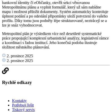
bankovní identity či eObčanky, otevřít sekci věnovanou
Metropolitnímu plánu a vyplnit formulář, který už sám nabídne
mapu i možnost přiložit dokumenty. Systém automaticky kontroluje
úplnost podání a po odeslání připomínky uloží potvrzení do vašeho
profilu. Díky tomu jsou podněty lépe strukturované, neztrácejí se a
lze je snáz vyhodnocovat.
Metropolitní plán je výsledkem více než desetileté systematické
práce propojující komplexní urbanistické analýzy, legislativní rámce
a koordinaci s řadou institucí. Jeho konečná podoba ilustruje
složitost městského plánování.
2. prosince 2025
2. prosince 2025
Rychlé odkazy
Kontakty
Potřebuji řešit
Tiskový servis