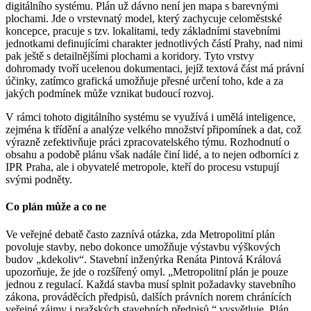
digitálního systému. Plán už dávno není jen mapa s barevnými
plochami. Jde o vrstevnatý model, který zachycuje celoměstské
koncepce, pracuje s tzv. lokalitami, tedy základními stavebními
jednotkami definujícími charakter jednotlivých částí Prahy, nad nimi
pak ještě s detailnějšími plochami a koridory. Tyto vrstvy
dohromady tvoří ucelenou dokumentaci, jejíž textová část má právní
účinky, zatímco grafická umožňuje přesné určení toho, kde a za
jakých podmínek může vznikat budoucí rozvoj.
V rámci tohoto digitálního systému se využívá i umělá inteligence,
zejména k třídění a analýze velkého množství připomínek a dat, což
výrazně zefektivňuje práci zpracovatelského týmu. Rozhodnutí o
obsahu a podobě plánu však nadále činí lidé, a to nejen odborníci z
IPR Praha, ale i obyvatelé metropole, kteří do procesu vstupují
svými podněty.
Co plán může a co ne
Ve veřejné debatě často zaznívá otázka, zda Metropolitní plán
povoluje stavby, nebo dokonce umožňuje výstavbu výškových
budov „kdekoliv“. Stavební inženýrka Renáta Pintová Králová
upozorňuje, že jde o rozšířený omyl. „Metropolitní plán je pouze
jednou z regulací. Každá stavba musí splnit požadavky stavebního
zákona, prováděcích předpisů, dalších právních norem chránících
veřejné zájmy i pražských stavebních předpisů,“ vysvětluje. Plán