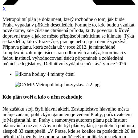
X
Metropolitní plán je dokument, který rozhodne o tom, jak bude
Praha vypadat v příštích desetiletích. Formuje to, kde budou vznikat
nové domy, kde zůstane chráněná příroda, kudy povedou klíčové
dopravní trasy a jak se město přizpůsobí měnícímu se klimatu. Týká
se každého, kdo v Praze žije, pracuje nebo ji jen denně využívá.
Příprava plánu, která začala už v roce 2012, je mimořádně
komplexní: zahrnuje tisíce stran odborných analýz, koordinaci s
řadou institucí, vyhodnocování tisíců připomínek a zohlednění
měnící se legislativy. Definitivní vydání se očekává v roce 2026.
4 minuty čtení
Kdo plán tvoří a kdo o něm rozhoduje
Na začátku stojí čtyři hlavní aktéři. Zastupitelstvo hlavního města
určuje zadání, politickým garantem je vedení Prahy, pořizovatelem
je Magistrát hl. m. Prahy a samotným autorem plánu pak Institut
plánování a rozvoje. Aby mohl být plán vydán, je potřebná podpora
alespoň 33 zastupitelů. „V Praze, kde se koalice za posledních 20 let
několikrát měnily, je podpora napříč celým politickým spektrem