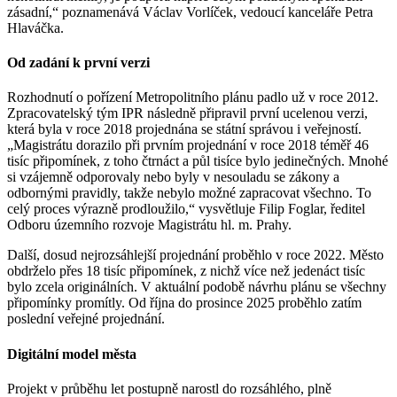
zásadní,“ poznamenává Václav Vorlíček, vedoucí kanceláře Petra
Hlaváčka.
Od zadání k první verzi
Rozhodnutí o pořízení Metropolitního plánu padlo už v roce 2012.
Zpracovatelský tým IPR následně připravil první ucelenou verzi,
která byla v roce 2018 projednána se státní správou i veřejností.
„Magistrátu dorazilo při prvním projednání v roce 2018 téměř 46
tisíc připomínek, z toho čtrnáct a půl tisíce bylo jedinečných. Mnohé
si vzájemně odporovaly nebo byly v nesouladu se zákony a
odbornými pravidly, takže nebylo možné zapracovat všechno. To
celý proces výrazně prodloužilo,“ vysvětluje Filip Foglar, ředitel
Odboru územního rozvoje Magistrátu hl. m. Prahy.
Další, dosud nejrozsáhlejší projednání proběhlo v roce 2022. Město
obdrželo přes 18 tisíc připomínek, z nichž více než jedenáct tisíc
bylo zcela originálních. V aktuální podobě návrhu plánu se všechny
připomínky promítly. Od října do prosince 2025 proběhlo zatím
poslední veřejné projednání.
Digitální model města
Projekt v průběhu let postupně narostl do rozsáhlého, plně