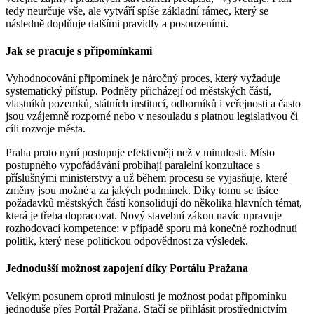
tedy neurčuje vše, ale vytváří spíše základní rámec, který se
následně doplňuje dalšími pravidly a posouzeními.
Jak se pracuje s připomínkami
Vyhodnocování připomínek je náročný proces, který vyžaduje
systematický přístup. Podněty přicházejí od městských částí,
vlastníků pozemků, státních institucí, odborníků i veřejnosti a často
jsou vzájemně rozporné nebo v nesouladu s platnou legislativou či
cíli rozvoje města.
Praha proto nyní postupuje efektivněji než v minulosti. Místo
postupného vypořádávání probíhají paralelní konzultace s
příslušnými ministerstvy a už během procesu se vyjasňuje, které
změny jsou možné a za jakých podmínek. Díky tomu se tisíce
požadavků městských částí konsolidují do několika hlavních témat,
která je třeba dopracovat. Nový stavební zákon navíc upravuje
rozhodovací kompetence: v případě sporu má konečné rozhodnutí
politik, který nese politickou odpovědnost za výsledek.
Jednodušší možnost zapojení díky Portálu Pražana
Velkým posunem oproti minulosti je možnost podat připomínku
jednoduše přes Portál Pražana. Stačí se přihlásit prostřednictvím