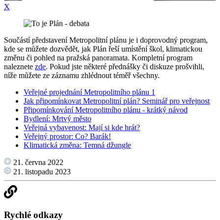
X
Součástí představení Metropolitní plánu je i doprovodný program,
kde se můžete dozvědět, jak Plán řeší umístění škol, klimatickou
změnu či pohled na pražská panoramata. Kompletní program
naleznete
zde
. Pokud jste některé přednášky či diskuze prošvihli,
níže můžete ze záznamu zhlédnout téměř všechny.
Veřejné projednání Metropolitního plánu 1
Jak připomínkovat Metropolitní plán? Seminář pro veřejnost
Připomínkování Metropolitního plánu - krátký návod
Bydlení: Mrtvý město
Veřejná vybavenost: Mají si kde hrát?
Veřejný prostor: Co? Barák!
Klimatická změna: Temná džungle
21. června 2022
21. listopadu 2023
Rychlé odkazy