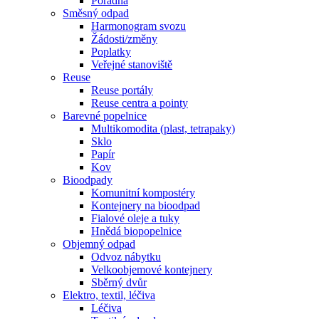
Poradna
Směsný odpad
Harmonogram svozu
Žádosti/změny
Poplatky
Veřejné stanoviště
Reuse
Reuse portály
Reuse centra a pointy
Barevné popelnice
Multikomodita (plast, tetrapaky)
Sklo
Papír
Kov
Bioodpady
Komunitní kompostéry
Kontejnery na bioodpad
Fialové oleje a tuky
Hnědá biopopelnice
Objemný odpad
Odvoz nábytku
Velkoobjemové kontejnery
Sběrný dvůr
Elektro, textil, léčiva
Léčiva