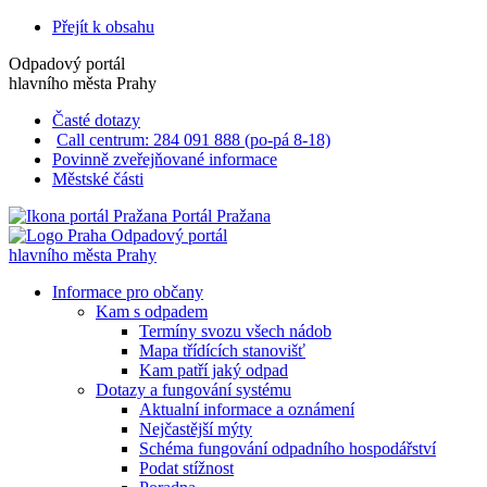
Přejít k obsahu
Odpadový portál
hlavního města Prahy
Časté dotazy
Call centrum: 284 091 888 (po-pá 8-18)
Povinně zveřejňované informace
Městské části
Portál Pražana
Odpadový portál
hlavního města Prahy
Informace pro občany
Kam s odpadem
Termíny svozu všech nádob
Mapa třídících stanovišť
Kam patří jaký odpad
Dotazy a fungování systému
Aktualní informace a oznámení
Nejčastější mýty
Schéma fungování odpadního hospodářství
Podat stížnost