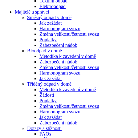
Textilní odpad
Elektroodpad
Majitelé a správci
Směsný odpad v domě
Jak zažádat
Harmonogram svozu
Změna velikosti/četnosti svozu
Poplatky
Zabezpečení nádob
Bioodpad v domě
Metodika k zavedení v domě
Zabezpečení nádob
Změna velikosti/četnosti svozu
Harmonogram svozu
Jak zažádat
Tříděný odpad v domě
Metodika k zavedení v domě
Žádosti
Poplatky
Změna velikosti/četnosti svozu
Harmonogram svozu
Jak zažádat
Zabezpečení nádob
Dotazy a stížnosti
FAQs