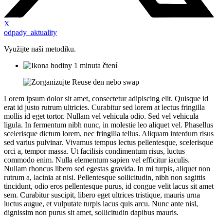
X
odpady_aktuality
Využijte naši metodiku.
1 minuta čtení
Lorem ipsum dolor sit amet, consectetur adipiscing elit. Quisque id
erat id justo rutrum ultricies. Curabitur sed lorem at lectus fringilla
mollis id eget tortor. Nullam vel vehicula odio. Sed vel vehicula
ligula. In fermentum nibh nunc, in molestie leo aliquet vel. Phasellus
scelerisque dictum lorem, nec fringilla tellus. Aliquam interdum risus
sed varius pulvinar. Vivamus tempus lectus pellentesque, scelerisque
orci a, tempor massa. Ut facilisis condimentum risus, luctus
commodo enim. Nulla elementum sapien vel efficitur iaculis.
Nullam rhoncus libero sed egestas gravida. In mi turpis, aliquet non
rutrum a, lacinia at nisi. Pellentesque sollicitudin, nibh non sagittis
tincidunt, odio eros pellentesque purus, id congue velit lacus sit amet
sem. Curabitur suscipit, libero eget ultrices tristique, mauris urna
luctus augue, et vulputate turpis lacus quis arcu. Nunc ante nisl,
dignissim non purus sit amet, sollicitudin dapibus mauris.