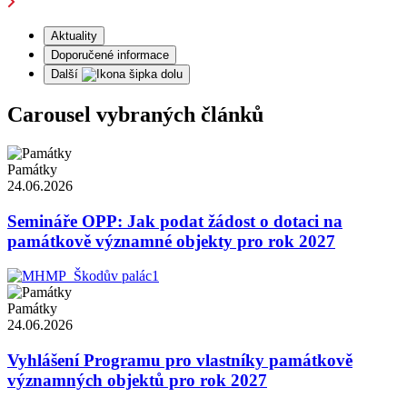
Aktuality
Doporučené informace
Další
Carousel vybraných článků
Památky
24.06.2026
Semináře OPP: Jak podat žádost o dotaci na
památkově významné objekty pro rok 2027
Památky
24.06.2026
Vyhlášení Programu pro vlastníky památkově
významných objektů pro rok 2027