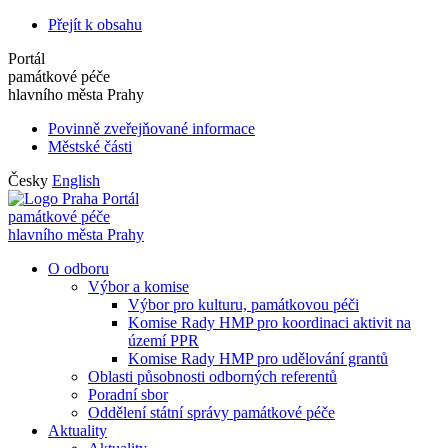
Přejít k obsahu
Portál
památkové péče
hlavního města Prahy
Povinně zveřejňované informace
Městské části
Česky
English
Portál
památkové péče
hlavního města Prahy
O odboru
Výbor a komise
Výbor pro kulturu, památkovou péči
Komise Rady HMP pro koordinaci aktivit na
území PPR
Komise Rady HMP pro udělování grantů
Oblasti působnosti odborných referentů
Poradní sbor
Oddělení státní správy památkové péče
Aktuality