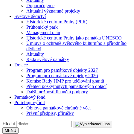
Aktuality
Doporučujeme
Aktuální významné projekty
Světové dědictví
Historické centrum Prahy (PPR)
Průhonický park
Management plán
Historické centrum Prahy jako památka UNESCO
Úmluva o ochraně světového kulturního a přírodního
dědictví
Aktuality
Rada světové památky
Dotace
Program pro památkové objekty 2027
Program pro památkové objekty 2026
Komise Rady HMP pro udělování grantů
Přehled poskytnutých památkových dotací
Další možnosti finanční podpory
Památkový fond
Potřebuji vyřídit
Obnova památkově chráněné věci
Právní předpisy, příručky
Hledat
MENU