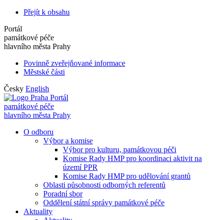
Přejít k obsahu
Portál
památkové péče
hlavního města Prahy
Povinně zveřejňované informace
Městské části
Česky
English
Portál
památkové péče
hlavního města Prahy
O odboru
Výbor a komise
Výbor pro kulturu, památkovou péči
Komise Rady HMP pro koordinaci aktivit na
území PPR
Komise Rady HMP pro udělování grantů
Oblasti působnosti odborných referentů
Poradní sbor
Oddělení státní správy památkové péče
Aktuality