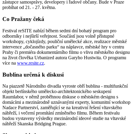
zástupce samosprávy, developery i řadové občany. Bude v Praze
probíhat od 21. - 27. května.
Co Pražany čeká
Festival reSITE nabízí během sedmi dní bohatý program pro
odborníky i nejširší veřejnost. Součástí jsou volně přístupné
workshopy, cyklojízdy, pouliční umělecké akce, realizace městské
intervence „dočasného parku“ na náplavce, městské hry v centru
Prahy či premiéra dokumentárního filmu o vlivu městského designu
na život člověka Urbanized autora Garyho Hustwita. O programu
více na
www.resite.cz
.
Bublina určená k diskusi
Na piazzetě Národního divadla vyroste obří bublina - multifunkční
objekt berlínského umělecko-architektonického seskupení
Raumlabor, v němž proběhnou diskuse o městském designu s
domácími a mezinárodně uznávanými experty, komunitní workshop
Nadace Partnerství, zaměřující se na kreativní řešení vltavského
nábřeží, i večerní promítání zmíněného filmu. Během festivalu
budou vystaveny výsledky mezinárodní ideové studie na vltavské
nábřeží Skanska Bridging Prague.