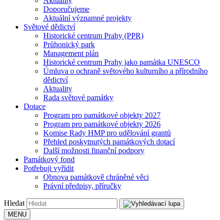
Aktuality
Doporučujeme
Aktuální významné projekty
Světové dědictví
Historické centrum Prahy (PPR)
Průhonický park
Management plán
Historické centrum Prahy jako památka UNESCO
Úmluva o ochraně světového kulturního a přírodního
dědictví
Aktuality
Rada světové památky
Dotace
Program pro památkové objekty 2027
Program pro památkové objekty 2026
Komise Rady HMP pro udělování grantů
Přehled poskytnutých památkových dotací
Další možnosti finanční podpory
Památkový fond
Potřebuji vyřídit
Obnova památkově chráněné věci
Právní předpisy, příručky
Hledat
MENU