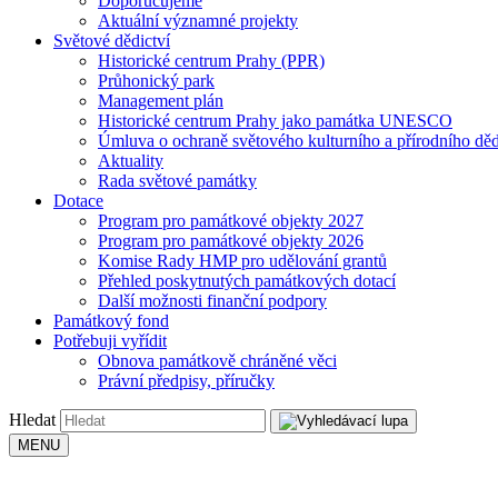
Doporučujeme
Aktuální významné projekty
Světové dědictví
Historické centrum Prahy (PPR)
Průhonický park
Management plán
Historické centrum Prahy jako památka UNESCO
Úmluva o ochraně světového kulturního a přírodního děd
Aktuality
Rada světové památky
Dotace
Program pro památkové objekty 2027
Program pro památkové objekty 2026
Komise Rady HMP pro udělování grantů
Přehled poskytnutých památkových dotací
Další možnosti finanční podpory
Památkový fond
Potřebuji vyřídit
Obnova památkově chráněné věci
Právní předpisy, příručky
Hledat
MENU