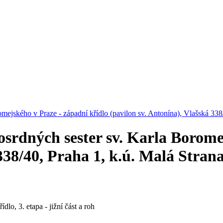
ejského v Praze - západní křídlo (pavilon sv. Antonína), Vlašská 338/
srdných sester sv. Karla Borome
338/40, Praha 1, k.ú. Malá Stran
dlo, 3. etapa - jižní část a roh