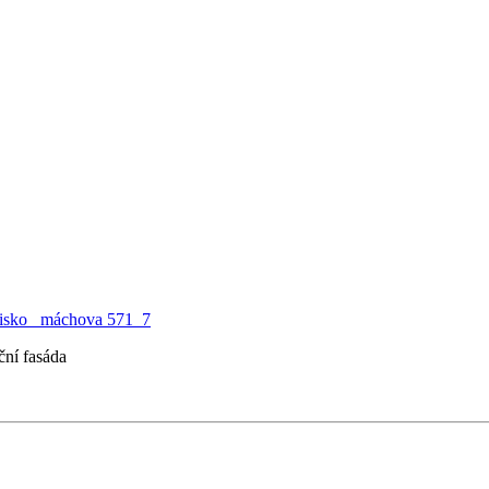
edisko_ máchova 571_7
ční fasáda