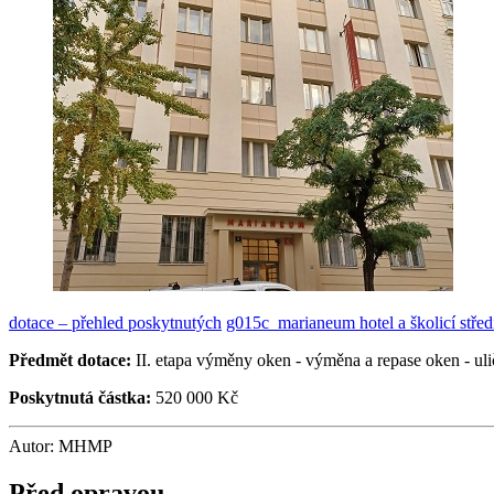
dotace – přehled poskytnutých
g015c_marianeum hotel a školicí stř
Předmět dotace:
II. etapa výměny oken - výměna a repase oken - uli
Poskytnutá částka:
520 000 Kč
Autor: MHMP
Před opravou