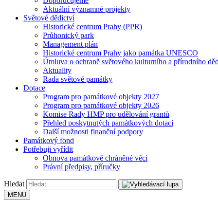
Doporučujeme
Aktuální významné projekty
Světové dědictví
Historické centrum Prahy (PPR)
Průhonický park
Management plán
Historické centrum Prahy jako památka UNESCO
Úmluva o ochraně světového kulturního a přírodního děd
Aktuality
Rada světové památky
Dotace
Program pro památkové objekty 2027
Program pro památkové objekty 2026
Komise Rady HMP pro udělování grantů
Přehled poskytnutých památkových dotací
Další možnosti finanční podpory
Památkový fond
Potřebuji vyřídit
Obnova památkově chráněné věci
Právní předpisy, příručky
Hledat
MENU