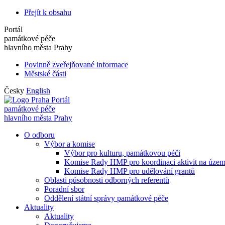
Přejít k obsahu
Portál
památkové péče
hlavního města Prahy
Povinně zveřejňované informace
Městské části
Česky
English
Portál
památkové péče
hlavního města Prahy
O odboru
Výbor a komise
Výbor pro kulturu, památkovou péči
Komise Rady HMP pro koordinaci aktivit na úze
Komise Rady HMP pro udělování grantů
Oblasti působnosti odborných referentů
Poradní sbor
Oddělení státní správy památkové péče
Aktuality
Aktuality