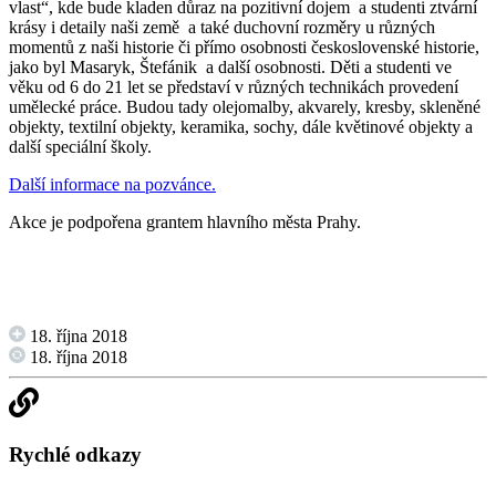
vlast“, kde bude kladen důraz na pozitivní dojem a studenti ztvární
krásy i detaily naši země a také duchovní rozměry u různých
momentů z naši historie či přímo osobnosti československé historie,
jako byl Masaryk, Štefánik a další osobnosti. Děti a studenti ve
věku od 6 do 21 let se představí v různých technikách provedení
umělecké práce. Budou tady olejomalby, akvarely, kresby, skleněné
objekty, textilní objekty, keramika, sochy, dále květinové objekty a
další speciální školy.
Další informace na pozvánce.
Akce je podpořena grantem hlavního města Prahy.
18. října 2018
18. října 2018
Rychlé odkazy