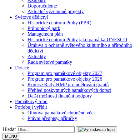
Aktuality
Doporučujeme
Aktuální významné projekty
Světové dědictví
Historické centrum Prahy (PPR)
Průhonický park
Management plán
Historické centrum Prahy jako památka UNESCO
Úmluva o ochraně světového kulturního a přírodního
dědictví
Aktuality
Rada světové památky
Dotace
Program pro památkové objekty 2027
Program pro památkové objekty 2026
Komise Rady HMP pro udělování grantů
Přehled poskytnutých památkových dotací
Další možnosti finanční podpory
Památkový fond
Potřebuji vyřídit
Obnova památkově chráněné věci
Právní předpisy, příručky
Hledat
MENU