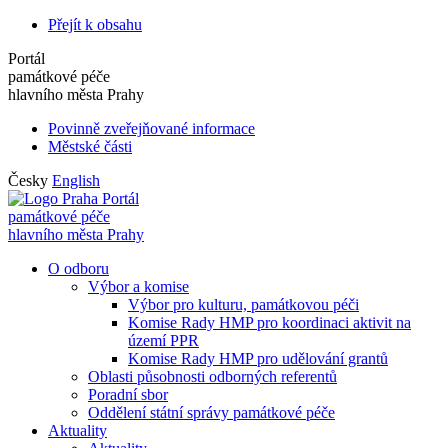
Přejít k obsahu
Portál
památkové péče
hlavního města Prahy
Povinně zveřejňované informace
Městské části
Česky
English
Portál
památkové péče
hlavního města Prahy
O odboru
Výbor a komise
Výbor pro kulturu, památkovou péči
Komise Rady HMP pro koordinaci aktivit na
území PPR
Komise Rady HMP pro udělování grantů
Oblasti působnosti odborných referentů
Poradní sbor
Oddělení státní správy památkové péče
Aktuality