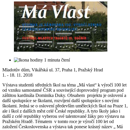
1 minuta čtení
Mladotův dům, Vikářská ul. 37, Praha 1, Pražský Hrad
1. - 18. 11. 2018
Výstava studentů středních škol na téma „Má vlast“ k výročí 100 let
od vzniku samostatné ČSR a související doprovodný program pod
záštitou kardinála Dominika Duky. Obsahem projektu je oslovení a
další spolupráce se školami, rozvíjení další spolupráce s novými
školami. Jedná se o oslovení především uměleckých škol na Praze 1,
ale i škol z dalších měst celé České republiky. A tyto školy jako i
další z celé republiky vyberou své talentované žáky pro výstavu na
Pražském Hradě. Tématem v tomto roce je výročí 100 let od
založení Československa a výstava tak ponese krásný název „ Má