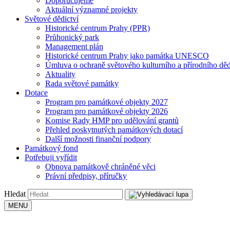
Doporučujeme
Aktuální významné projekty
Světové dědictví
Historické centrum Prahy (PPR)
Průhonický park
Management plán
Historické centrum Prahy jako památka UNESCO
Úmluva o ochraně světového kulturního a přírodního děd
Aktuality
Rada světové památky
Dotace
Program pro památkové objekty 2027
Program pro památkové objekty 2026
Komise Rady HMP pro udělování grantů
Přehled poskytnutých památkových dotací
Další možnosti finanční podpory
Památkový fond
Potřebuji vyřídit
Obnova památkově chráněné věci
Právní předpisy, příručky
Hledat
MENU