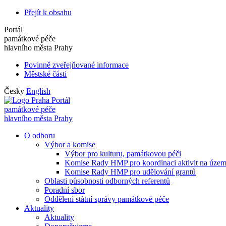
Přejít k obsahu
Portál
památkové péče
hlavního města Prahy
Povinně zveřejňované informace
Městské části
Česky
English
Portál
památkové péče
hlavního města Prahy
O odboru
Výbor a komise
Výbor pro kulturu, památkovou péči
Komise Rady HMP pro koordinaci aktivit na úze
Komise Rady HMP pro udělování grantů
Oblasti působnosti odborných referentů
Poradní sbor
Oddělení státní správy památkové péče
Aktuality
Aktuality