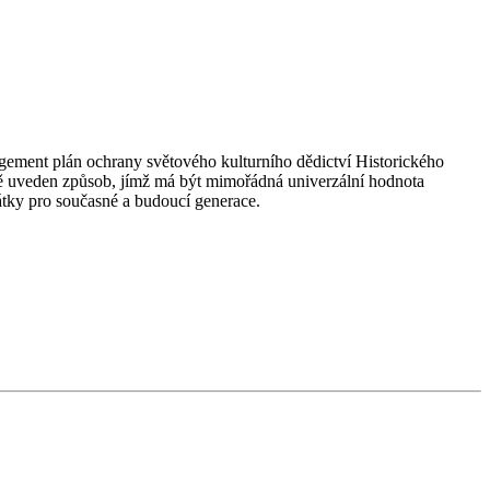
ement plán ochrany světového kulturního dědictví Historického
ně uveden způsob, jímž má být mimořádná univerzální hodnota
átky pro současné a budoucí generace.