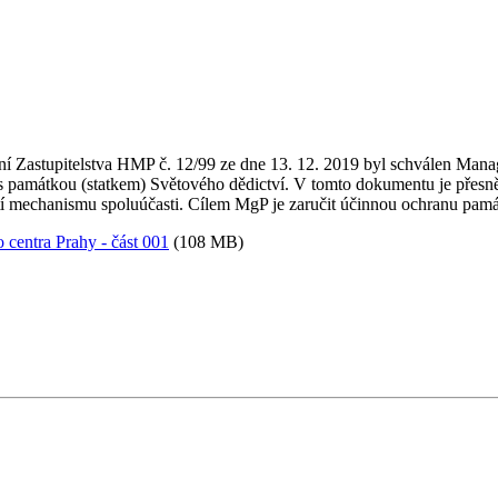
í Zastupitelstva HMP č. 12/99 ze dne 13. 12. 2019 byl schválen Manag
í s památkou (statkem) Světového dědictví. V tomto dokumentu je přes
ití mechanismu spoluúčasti. Cílem MgP je zaručit účinnou ochranu pam
 centra Prahy - část 001
(108 MB)