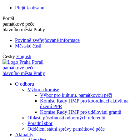
Přejít k obsahu
Portál
památkové péče
hlavního města Prahy
Povinně zveřejňované informace
Městské části
Česky
English
Portál
památkové péče
hlavního města Prahy
O odboru
Výbor a komise
Výbor pro kulturu, památkovou péči
Komise Rady HMP pro koordinaci aktivit na
území PPR
Komise Rady HMP pro udělování grantů
Oblasti působnosti odborných referentů
Poradní sbor
Oddělení státní správy památkové péče
Aktuality