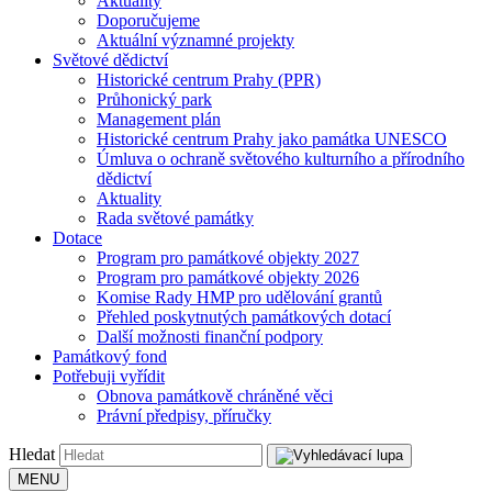
Aktuality
Doporučujeme
Aktuální významné projekty
Světové dědictví
Historické centrum Prahy (PPR)
Průhonický park
Management plán
Historické centrum Prahy jako památka UNESCO
Úmluva o ochraně světového kulturního a přírodního
dědictví
Aktuality
Rada světové památky
Dotace
Program pro památkové objekty 2027
Program pro památkové objekty 2026
Komise Rady HMP pro udělování grantů
Přehled poskytnutých památkových dotací
Další možnosti finanční podpory
Památkový fond
Potřebuji vyřídit
Obnova památkově chráněné věci
Právní předpisy, příručky
Hledat
MENU