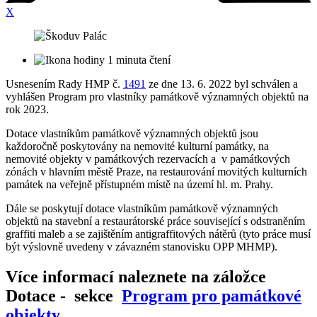
X
1 minuta čtení
Usnesením Rady HMP č.
1491
ze dne 13. 6. 2022 byl schválen a
vyhlášen Program pro vlastníky památkově významných objektů na
rok 2023.
Dotace vlastníkům památkově významných objektů jsou
každoročně poskytovány na nemovité kulturní památky, na
nemovité objekty v památkových rezervacích a v památkových
zónách v hlavním městě Praze, na restaurování movitých kulturních
památek na veřejně přístupném místě na území hl. m. Prahy.
Dále se poskytují dotace vlastníkům památkově významných
objektů na stavební a restaurátorské práce související s odstraněním
graffiti maleb a se zajištěním antigraffitových nátěrů (tyto práce musí
být výslovně uvedeny v závazném stanovisku OPP MHMP).
Více informací naleznete na záložce
Dotace - sekce
Program pro památkové
objekty