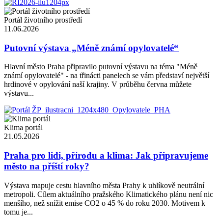
Portál životního prostředí
11.06.2026
Putovní výstava „Méně známí opylovatelé“
Hlavní město Praha připravilo putovní výstavu na téma "Méně
známí opylovatelé" - na třinácti panelech se vám představí největší
hrdinové v opylování naší krajiny. V průběhu června můžete
výstavu...
Klima portál
21.05.2026
Praha pro lidi, přírodu a klima: Jak připravujeme
město na příští roky?
Výstava mapuje cestu hlavního města Prahy k uhlíkově neutrální
metropoli. Cílem aktuálního pražského Klimatického plánu není nic
menšího, než snížit emise CO2 o 45 % do roku 2030. Motivem k
tomu je...