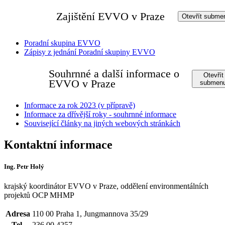
Zajištění EVVO v Praze
Otevřít subme
Poradní skupina EVVO
Zápisy z jednání Poradní skupiny EVVO
Souhrnné a další informace o
Otevřít
EVVO v Praze
submen
Informace za rok 2023 (v přípravě)
Informace za dřívější roky - souhrnné informace
Související články na jiných webových stránkách
Kontaktní informace
Ing. Petr Holý
krajský koordinátor EVVO v Praze, oddělení environmentálních
projektů OCP MHMP
Adresa
110 00 Praha 1, Jungmannova 35/29
Tel.
236 00 4257