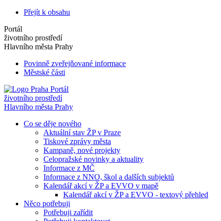
Přejít k obsahu
Portál
životního prostředí
Hlavního města Prahy
Povinně zveřejňované informace
Městské části
Portál
životního prostředí
Hlavního města Prahy
Co se děje nového
Aktuální stav ŽP v Praze
Tiskové zprávy města
Kampaně, nové projekty
Celopražské novinky a aktuality
Informace z MČ
Informace z NNO, škol a dalších subjektů
Kalendář akcí v ŽP a EVVO v mapě
Kalendář akcí v ŽP a EVVO - textový přehled
Něco potřebuji
Potřebuji zařídit