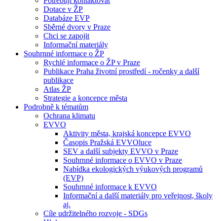
Potřebuji kontaktovat
Dotace v ŽP
Databáze EVP
Sběrné dvory v Praze
Chci se zapojit
Informační materiály
Souhrnné informace o ŽP
Rychlé informace o ŽP v Praze
Publikace Praha životní prostředí - ročenky a další
publikace
Atlas ŽP
Strategie a koncepce města
Podrobně k tématům
Ochrana klimatu
EVVO
Aktivity města, krajská koncepce EVVO
Časopis Pražská EVVOluce
SEV a další subjekty EVVO v Praze
Souhrnné informace o EVVO v Praze
Nabídka ekologických výukových programů
(EVP)
Souhrnné informace k EVVO
Informační a další materiály pro veřejnost, školy
aj.
Cíle udržitelného rozvoje - SDGs