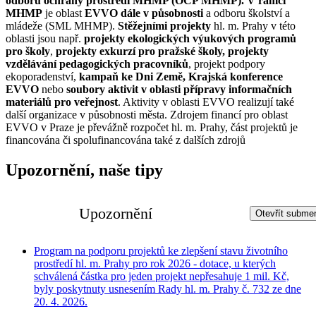
odboru ochrany prostředí MHMP (OCP MHMP). V rámci
MHMP
je oblast
EVVO dále v působnosti
a odboru školství a
mládeže (SML MHMP).
Stěžejními projekty
hl. m. Prahy v této
oblasti jsou např.
projekty ekologických výukových programů
pro školy
,
projekty exkurzí pro pražské školy, projekty
vzdělávání pedagogických pracovníků
, projekt podpory
ekoporadenství,
kampaň ke Dni Země, Krajská konference
EVVO
nebo
soubory aktivit v oblasti přípravy informačních
materiálů pro veřejnost
. Aktivity v oblasti EVVO realizují také
další organizace v působnosti města. Zdrojem financí pro oblast
EVVO v Praze je převážně rozpočet hl. m. Prahy, část projektů je
financována či spolufinancována také z dalších zdrojů
Upozornění, naše tipy
Upozornění
Otevřít subme
Program na podporu projektů ke zlepšení stavu životního
prostředí hl. m. Prahy pro rok 2026 - dotace, u kterých
schválená částka pro jeden projekt nepřesahuje 1 mil. Kč,
byly poskytnuty usnesením Rady hl. m. Prahy č. 732 ze dne
20. 4. 2026.