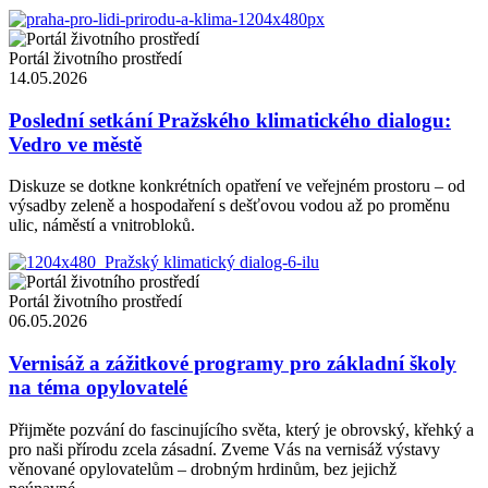
Portál životního prostředí
14.05.2026
Poslední setkání Pražského klimatického dialogu:
Vedro ve městě
Diskuze se dotkne konkrétních opatření ve veřejném prostoru – od
výsadby zeleně a hospodaření s dešťovou vodou až po proměnu
ulic, náměstí a vnitrobloků.
Portál životního prostředí
06.05.2026
Vernisáž a zážitkové programy pro základní školy
na téma opylovatelé
Přijměte pozvání do fascinujícího světa, který je obrovský, křehký a
pro naši přírodu zcela zásadní. Zveme Vás na vernisáž výstavy
věnované opylovatelům – drobným hrdinům, bez jejichž