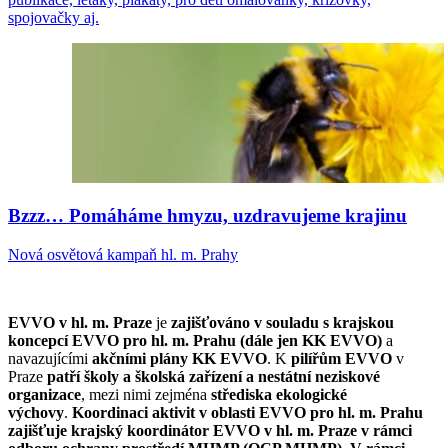
spojovačky aj.
Bzzz… Pomáháme hmyzu, uzdravujeme krajinu
Nová osvětová kampaň hl. m. Prahy
EVVO v hl. m. Praze
je
zajišťováno v souladu s krajskou
koncepcí EVVO pro hl. m. Prahu (dále jen KK EVVO)
a
navazujícími
akčními plány KK EVVO
. K
pilířům EVVO
v
Praze
patří školy a školská zařízení a nestátní neziskové
organizace
, mezi nimi zejména
střediska ekologické
výchovy
.
Koordinaci aktivit v oblasti EVVO pro hl. m. Prahu
zajišťuje krajský koordinátor EVVO v hl. m. Praze v rámci