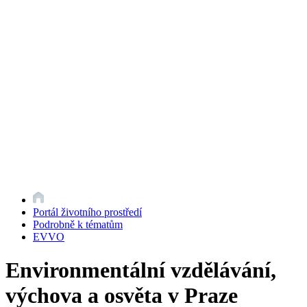
Portál životního prostředí
Podrobně k tématům
EVVO
Environmentální vzdělávání,
výchova a osvěta v Praze