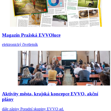
Magazín Pražská EVVOluce
elektronický čtvrtletník
Aktivity města, krajská koncepce EVVO, akční
plány
dále zápisy Poradní skupiny EVVO ad.