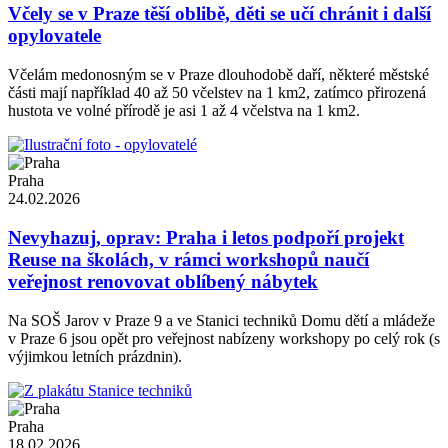
Včely se v Praze těší oblibě, děti se učí chránit i další
opylovatele
Včelám medonosným se v Praze dlouhodobě daří, některé městské
části mají například 40 až 50 včelstev na 1 km2, zatímco přirozená
hustota ve volné přírodě je asi 1 až 4 včelstva na 1 km2.
Praha
24.02.2026
Nevyhazuj, oprav: Praha i letos podpoří projekt
Reuse na školách, v rámci workshopů naučí
veřejnost renovovat oblíbený nábytek
Na SOŠ Jarov v Praze 9 a ve Stanici techniků Domu dětí a mládeže
v Praze 6 jsou opět pro veřejnost nabízeny workshopy po celý rok (s
výjimkou letních prázdnin).
Praha
18.02.2026