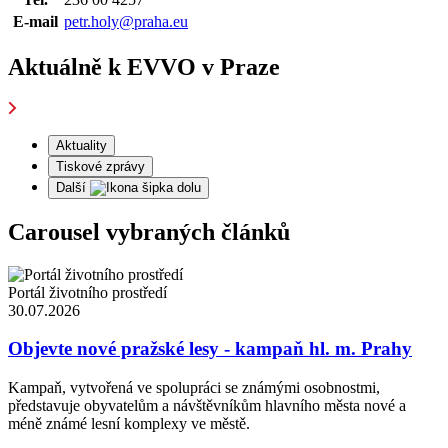
E-mail
petr.holy@praha.eu
Aktuálně k EVVO v Praze
Aktuality
Tiskové zprávy
Další
Carousel vybraných článků
Portál životního prostředí
30.07.2026
Objevte nové pražské lesy - kampaň hl. m. Prahy
Kampaň, vytvořená ve spolupráci se známými osobnostmi,
představuje obyvatelům a návštěvníkům hlavního města nové a
méně známé lesní komplexy ve městě.