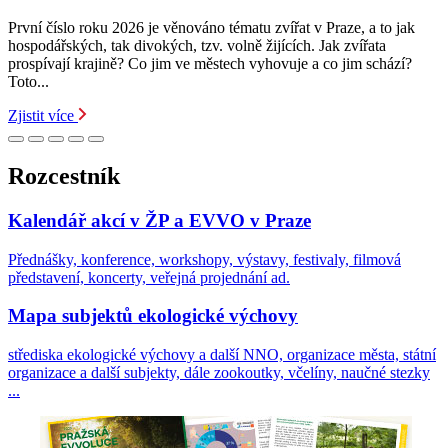
První číslo roku 2026 je věnováno tématu zvířat v Praze, a to jak
hospodářských, tak divokých, tzv. volně žijících. Jak zvířata
prospívají krajině? Co jim ve městech vyhovuje a co jim schází?
Toto...
Zjistit více
Rozcestník
Kalendář akcí v ŽP a EVVO v Praze
Přednášky, konference, workshopy, výstavy, festivaly, filmová
představení, koncerty, veřejná projednání ad.
Mapa subjektů ekologické výchovy
střediska ekologické výchovy a další NNO, organizace města, státní
organizace a další subjekty, dále zookoutky, včelíny, naučné stezky
...