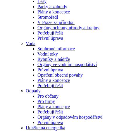
Lesy
Parky a zahrady
Plány a koncepce
Stromořadí
V Praze za přírodou
Orgány ochrany přírody a krajiny
Potřebuji řešit
Právní úprava
Voda
Souhrnné informace
Vodní toky
Rybníky a nádrže
Orgány ve vodním hospodářství
Právní úprava
Opatření obecné povahy
Plány a koncepce
Potřebuji řešit
Odpady
Pro občany
Pro firmy
Plány a koncepce
Potřebuji řešit
Orgány v odpadovém hospodářství
Právní úprava
Udržitelná energetika