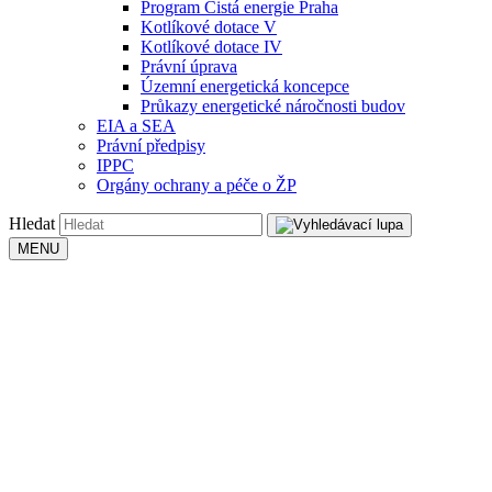
Program Čistá energie Praha
Kotlíkové dotace V
Kotlíkové dotace IV
Právní úprava
Územní energetická koncepce
Průkazy energetické náročnosti budov
EIA a SEA
Právní předpisy
IPPC
Orgány ochrany a péče o ŽP
Hledat
MENU