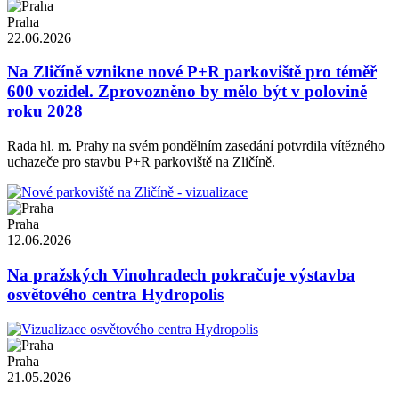
Praha
22.06.2026
Na Zličíně vznikne nové P+R parkoviště pro téměř
600 vozidel. Zprovozněno by mělo být v polovině
roku 2028
Rada hl. m. Prahy na svém pondělním zasedání potvrdila vítězného
uchazeče pro stavbu P+R parkoviště na Zličíně.
Praha
12.06.2026
Na pražských Vinohradech pokračuje výstavba
osvětového centra Hydropolis
Praha
21.05.2026