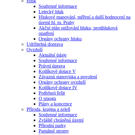
Hluk
Souhrnné informace
Letecký hluk
Hlukové mapování, měření a další hodnocení na
území hl. m. Prahy
Akční plán snižování hluku, protihluková
opatření
Orgány ochrany hluku
Udržitelná doprava
Ovzduší
Aktuální údaje
Souhrnné informace
Právní úprava
Kotlíkové dotace V
Závazná stanoviska a povolení
Orgány ochrany ovzduší
Kotlíkové dotace IV
Potřebuji řešit
O smogu
Plány a koncepce
Příroda, krajina a zeleň
Souhrnné informace
Zvláště chráněná území
Přírodní parky
Památné stromy