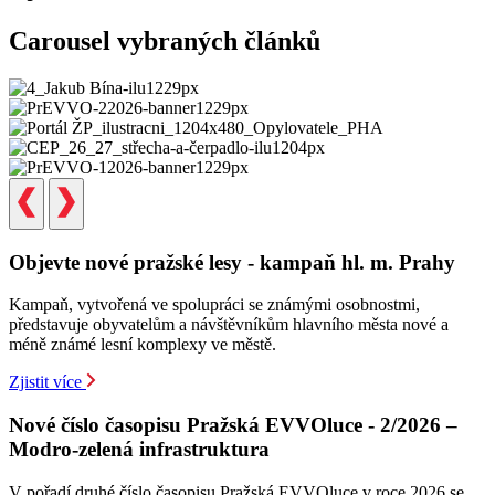
Carousel vybraných článků
Objevte nové pražské lesy - kampaň hl. m. Prahy
Kampaň, vytvořená ve spolupráci se známými osobnostmi,
představuje obyvatelům a návštěvníkům hlavního města nové a
méně známé lesní komplexy ve městě.
Zjistit více
Nové číslo časopisu Pražská EVVOluce - 2/2026 –
Modro-zelená infrastruktura
V pořadí druhé číslo časopisu Pražská EVVOluce v roce 2026 se