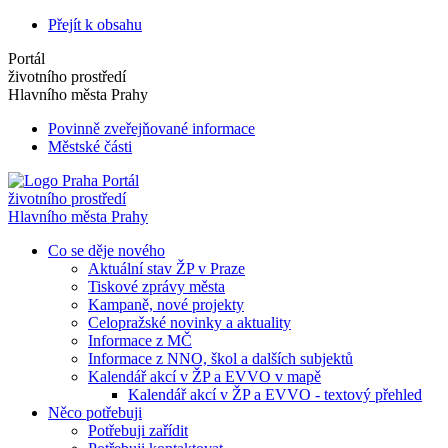
Přejít k obsahu
Portál
životního prostředí
Hlavního města Prahy
Povinně zveřejňované informace
Městské části
Portál
životního prostředí
Hlavního města Prahy
Co se děje nového
Aktuální stav ŽP v Praze
Tiskové zprávy města
Kampaně, nové projekty
Celopražské novinky a aktuality
Informace z MČ
Informace z NNO, škol a dalších subjektů
Kalendář akcí v ŽP a EVVO v mapě
Kalendář akcí v ŽP a EVVO - textový přehled
Něco potřebuji
Potřebuji zařídit