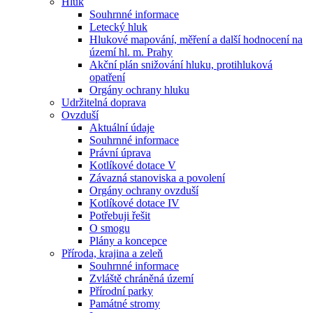
Hluk
Souhrnné informace
Letecký hluk
Hlukové mapování, měření a další hodnocení na
území hl. m. Prahy
Akční plán snižování hluku, protihluková
opatření
Orgány ochrany hluku
Udržitelná doprava
Ovzduší
Aktuální údaje
Souhrnné informace
Právní úprava
Kotlíkové dotace V
Závazná stanoviska a povolení
Orgány ochrany ovzduší
Kotlíkové dotace IV
Potřebuji řešit
O smogu
Plány a koncepce
Příroda, krajina a zeleň
Souhrnné informace
Zvláště chráněná území
Přírodní parky
Památné stromy