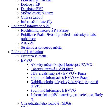
Potřebuji kontaktovat
Dotace v ŽP
Databáze EVP
Sběrné dvory v Praze
Chci se zapojit
Informační materiály
Souhrnné informace o ŽP
Rychlé informace o ŽP v Praze
Publikace Praha životní prostředí - ročenky a další
publikace
Atlas ŽP
Strategie a koncepce města
Podrobně k tématům
Ochrana klimatu
EVVO
Aktivity města, krajská koncepce EVVO
Časopis Pražská EVVOluce
SEV a další subjekty EVVO v Praze
Souhrnné informace o EVVO v Praze
Nabídka ekologických výukových programů
(EVP)
Souhrnné informace k EVVO
Informační a další materiály pro veřejnost, školy
aj.
Cíle udržitelného rozvoje - SDGs