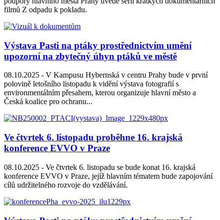
podpory hlavního města Prahy uvede sérii krátkých dokumentárních
filmů Z odpadu k pokladu.
Výstava Pasti na ptáky prostřednictvím umění
upozorní na zbytečný úhyn ptáků ve městě
08.10.2025 -
V Kampusu Hybernská v centru Prahy bude v první
polovině letošního listopadu k vidění výstava fotografií s
environmentálním přesahem, kterou organizuje hlavní město a
Česká koalice pro ochranu...
Ve čtvrtek 6. listopadu proběhne 16. krajská
konference EVVO v Praze
08.10.2025 -
Ve čtvrtek 6. listopadu se bude konat 16. krajská
konference EVVO v Praze, jejíž hlavním tématem bude zapojování
cílů udržitelného rozvoje do vzdělávání.