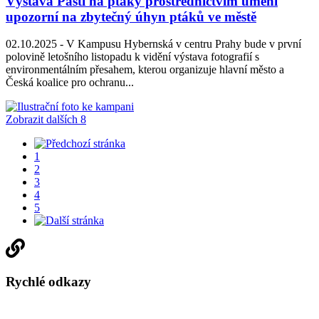
Výstava Pasti na ptáky prostřednictvím umění
upozorní na zbytečný úhyn ptáků ve městě
02.10.2025 -
V Kampusu Hybernská v centru Prahy bude v první
polovině letošního listopadu k vidění výstava fotografií s
environmentálním přesahem, kterou organizuje hlavní město a
Česká koalice pro ochranu...
Zobrazit dalších 8
1
2
3
4
5
Rychlé odkazy