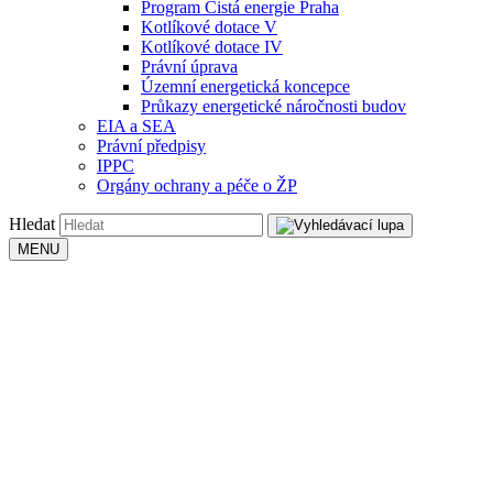
Program Čistá energie Praha
Kotlíkové dotace V
Kotlíkové dotace IV
Právní úprava
Územní energetická koncepce
Průkazy energetické náročnosti budov
EIA a SEA
Právní předpisy
IPPC
Orgány ochrany a péče o ŽP
Hledat
MENU