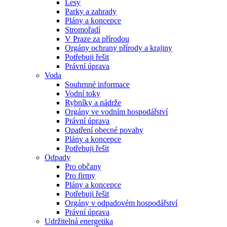
Lesy
Parky a zahrady
Plány a koncepce
Stromořadí
V Praze za přírodou
Orgány ochrany přírody a krajiny
Potřebuji řešit
Právní úprava
Voda
Souhrnné informace
Vodní toky
Rybníky a nádrže
Orgány ve vodním hospodářství
Právní úprava
Opatření obecné povahy
Plány a koncepce
Potřebuji řešit
Odpady
Pro občany
Pro firmy
Plány a koncepce
Potřebuji řešit
Orgány v odpadovém hospodářství
Právní úprava
Udržitelná energetika