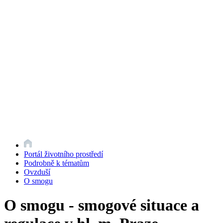
Portál životního prostředí
Podrobně k tématům
Ovzduší
O smogu
O smogu - smogové situace a