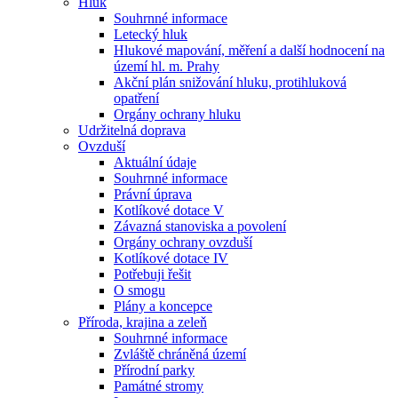
Hluk
Souhrnné informace
Letecký hluk
Hlukové mapování, měření a další hodnocení na
území hl. m. Prahy
Akční plán snižování hluku, protihluková
opatření
Orgány ochrany hluku
Udržitelná doprava
Ovzduší
Aktuální údaje
Souhrnné informace
Právní úprava
Kotlíkové dotace V
Závazná stanoviska a povolení
Orgány ochrany ovzduší
Kotlíkové dotace IV
Potřebuji řešit
O smogu
Plány a koncepce
Příroda, krajina a zeleň
Souhrnné informace
Zvláště chráněná území
Přírodní parky
Památné stromy