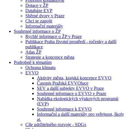
Potřebuji kontaktovat
Dotace v ŽP
Databáze EVP
Sběrné dvory v Praze
Chci se zapojit
Informační materiály
Souhrnné informace o ŽP
Rychlé informace o ŽP v Praze
Publikace Praha životní prostředí - ročenky a další
publikace
Atlas ŽP
Strategie a koncepce města
Podrobně k tématům
Ochrana klimatu
EVVO
Aktivity města, krajská koncepce EVVO
Časopis Pražská EVVOluce
SEV a další subjekty EVVO v Praze
Souhrnné informace o EVVO v Praze
Nabídka ekologických výukových programů
(EVP)
Souhrnné informace k EVVO
Informační a další materiály pro veřejnost, školy
aj.
Cíle udržitelného rozvoje - SDGs