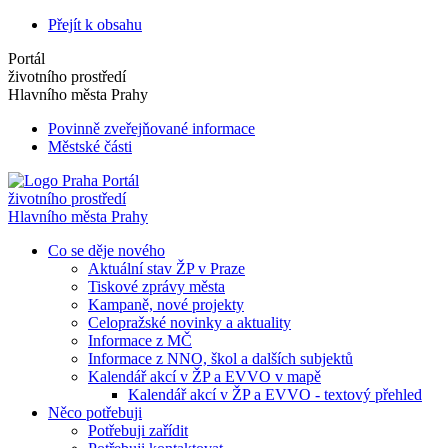
Přejít k obsahu
Portál
životního prostředí
Hlavního města Prahy
Povinně zveřejňované informace
Městské části
Portál
životního prostředí
Hlavního města Prahy
Co se děje nového
Aktuální stav ŽP v Praze
Tiskové zprávy města
Kampaně, nové projekty
Celopražské novinky a aktuality
Informace z MČ
Informace z NNO, škol a dalších subjektů
Kalendář akcí v ŽP a EVVO v mapě
Kalendář akcí v ŽP a EVVO - textový přehled
Něco potřebuji
Potřebuji zařídit