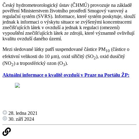
Český hydrometeorologický ústav (ČHMÚ) provozuje na základě
pověření Ministerstvem životního prostředí Smogový varovný a
regulační systém (SVRS). Informace, které systém poskytuje, slouží
jednak k informaci o výskytu situace se zvýšenými koncentracemi
znečišťujících látek v ovzduší a jednak k regulaci (omezení)
vypouštění znečišťujících látek ze zdrojů, které významně ovlivňují
kvalitu ovzduší daného území.
Mezi sledované látky patří suspendované částice PM
(částice o
10
efektivní velikosti do 10 μm), oxid siřičitý (SO
), oxid dusičitý
2
(NO
) a troposférický ozon (O
).
2
3
Aktuální informace o kvalitě ovzduší v Praze na Portálu ŽP:
28. ledna 2021
30. září 2024