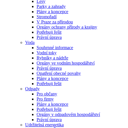
Lesy
Parky a zahrady
Plány a koncepce
Stromořadí
V Praze za přírodou
Orgány ochrany přírody a krajiny
Potřebuji řešit
Právní úprava
Voda
Souhrnné informace
Vodní toky
Rybníky a nádrže
Orgány ve vodním hospodářství
Právní úprava
Opatření obecné povahy
Plány a koncepce
Potřebuji řešit
Odpady
Pro občany
Pro firmy
Plány a koncepce
Potřebuji řešit
Orgány v odpadovém hospodářství
Právní úprava
Udržitelná energetika