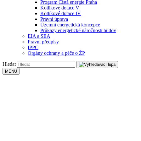
Program Čistá energie Praha
Kotlíkové dotace V
Kotlíkové dotace IV
Právní úprava
Územní energetická koncepce
Průkazy energetické náročnosti budov
EIA a SEA
Právní předpisy
IPPC
Orgány ochrany a péče o ŽP
Hledat
MENU