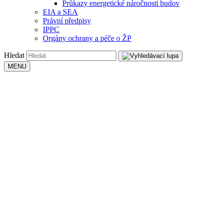
Průkazy energetické náročnosti budov
EIA a SEA
Právní předpisy
IPPC
Orgány ochrany a péče o ŽP
Hledat
MENU