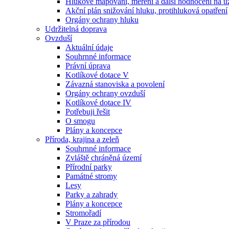
Hlukové mapování, měření a další hodnocení na ú
Akční plán snižování hluku, protihluková opatření
Orgány ochrany hluku
Udržitelná doprava
Ovzduší
Aktuální údaje
Souhrnné informace
Právní úprava
Kotlíkové dotace V
Závazná stanoviska a povolení
Orgány ochrany ovzduší
Kotlíkové dotace IV
Potřebuji řešit
O smogu
Plány a koncepce
Příroda, krajina a zeleň
Souhrnné informace
Zvláště chráněná území
Přírodní parky
Památné stromy
Lesy
Parky a zahrady
Plány a koncepce
Stromořadí
V Praze za přírodou