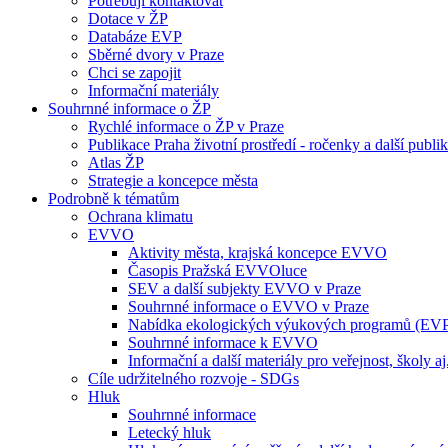
Potřebuji kontaktovat
Dotace v ŽP
Databáze EVP
Sběrné dvory v Praze
Chci se zapojit
Informační materiály
Souhrnné informace o ŽP
Rychlé informace o ŽP v Praze
Publikace Praha životní prostředí - ročenky a další publi
Atlas ŽP
Strategie a koncepce města
Podrobně k tématům
Ochrana klimatu
EVVO
Aktivity města, krajská koncepce EVVO
Časopis Pražská EVVOluce
SEV a další subjekty EVVO v Praze
Souhrnné informace o EVVO v Praze
Nabídka ekologických výukových programů (EV
Souhrnné informace k EVVO
Informační a další materiály pro veřejnost, školy aj
Cíle udržitelného rozvoje - SDGs
Hluk
Souhrnné informace
Letecký hluk