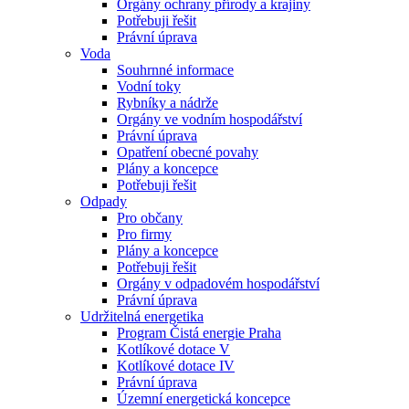
Orgány ochrany přírody a krajiny
Potřebuji řešit
Právní úprava
Voda
Souhrnné informace
Vodní toky
Rybníky a nádrže
Orgány ve vodním hospodářství
Právní úprava
Opatření obecné povahy
Plány a koncepce
Potřebuji řešit
Odpady
Pro občany
Pro firmy
Plány a koncepce
Potřebuji řešit
Orgány v odpadovém hospodářství
Právní úprava
Udržitelná energetika
Program Čistá energie Praha
Kotlíkové dotace V
Kotlíkové dotace IV
Právní úprava
Územní energetická koncepce