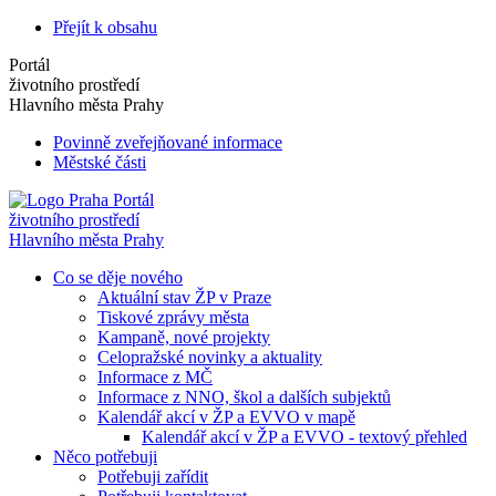
Přejít k obsahu
Portál
životního prostředí
Hlavního města Prahy
Povinně zveřejňované informace
Městské části
Portál
životního prostředí
Hlavního města Prahy
Co se děje nového
Aktuální stav ŽP v Praze
Tiskové zprávy města
Kampaně, nové projekty
Celopražské novinky a aktuality
Informace z MČ
Informace z NNO, škol a dalších subjektů
Kalendář akcí v ŽP a EVVO v mapě
Kalendář akcí v ŽP a EVVO - textový přehled
Něco potřebuji
Potřebuji zařídit