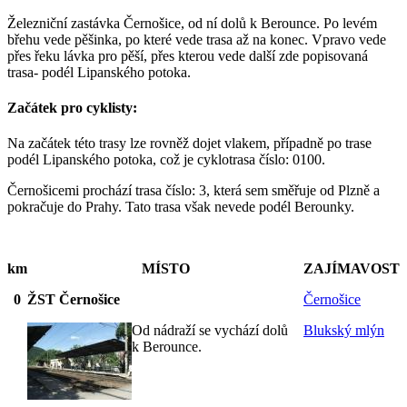
Železniční zastávka Černošice, od ní dolů k Berounce. Po levém
břehu vede pěšinka, po které vede trasa až na konec. Vpravo vede
přes řeku lávka pro pěší, přes kterou vede další zde popisovaná
trasa- podél Lipanského potoka.
Začátek pro cyklisty:
Na začátek této trasy lze rovněž dojet vlakem, případně po trase
podél Lipanského potoka, což je cyklotrasa číslo: 0100.
Černošicemi prochází trasa číslo: 3, která sem směřuje od Plzně a
pokračuje do Prahy. Tato trasa však nevede podél Berounky.
km
MÍSTO
ZAJÍMAVOST
0
ŽST Černošice
Černošice
Od nádraží se vychází dolů
Blukský mlýn
k Berounce.