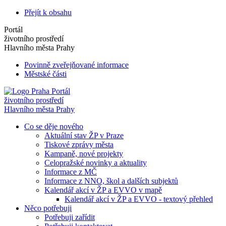
Přejít k obsahu
Portál
životního prostředí
Hlavního města Prahy
Povinně zveřejňované informace
Městské části
Portál
životního prostředí
Hlavního města Prahy
Co se děje nového
Aktuální stav ŽP v Praze
Tiskové zprávy města
Kampaně, nové projekty
Celopražské novinky a aktuality
Informace z MČ
Informace z NNO, škol a dalších subjektů
Kalendář akcí v ŽP a EVVO v mapě
Kalendář akcí v ŽP a EVVO - textový přehled
Něco potřebuji
Potřebuji zařídit