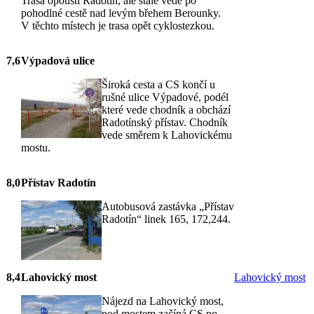
Trasa opouští Radotín, ale stále vede po
pohodlné cestě nad levým břehem Berounky.
V těchto místech je trasa opět cyklostezkou.
7,6
Výpadová ulice
Široká cesta a CS končí u
rušné ulice Výpadové, podél
které vede chodník a obchází
Radotínský přístav. Chodník
vede směrem k Lahovickému
mostu.
8,0
Přístav Radotín
Autobusová zastávka „Přístav
Radotín“ linek 165, 172,244.
8,4
Lahovický most
Lahovický most
Nájezd na Lahovický most,
pod mostem začíná CS po