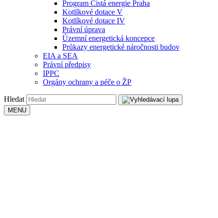
Program Čistá energie Praha
Kotlíkové dotace V
Kotlíkové dotace IV
Právní úprava
Územní energetická koncepce
Průkazy energetické náročnosti budov
EIA a SEA
Právní předpisy
IPPC
Orgány ochrany a péče o ŽP
Hledat
MENU