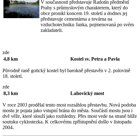
V současnosti představuje Radotín předměstí
Prahy s průmyslovým charakterem, který do
obce pronikl koncem 19. století a dodnes jej
představuje cementárna a továrna na
vzduchotechniku Janka, pojmenovaná po svém
zakladateli.
zde
4,8 km
Kostel sv. Petra a Pavla
Původně raně gotický kostel byl barokně přestavěn v 2. polovině
18. století.
zde
8,3 km
Lahovický most
V roce 2003 prodělal tento most rozsáhlou přestavbu. Nová podoba
mostu je pojata jako vstupní brána do města. Součástí mostu jsou i
dvě věže, které slouží jako rozhledny. Přes most vede na straně blíže
soutoku cyklostezka. K celkovému zpřístupnění došlo v listopadu
2004.