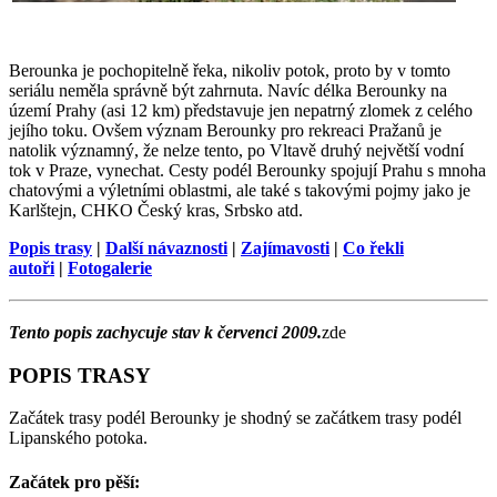
Berounka je pochopitelně řeka, nikoliv potok, proto by v tomto
seriálu neměla správně být zahrnuta. Navíc délka Berounky na
území Prahy (asi 12 km) představuje jen nepatrný zlomek z celého
jejího toku. Ovšem význam Berounky pro rekreaci Pražanů je
natolik významný, že nelze tento, po Vltavě druhý největší vodní
tok v Praze, vynechat. Cesty podél Berounky spojují Prahu s mnoha
chatovými a výletními oblastmi, ale také s takovými pojmy jako je
Karlštejn, CHKO Český kras, Srbsko atd.
Popis trasy
|
Další návaznosti
|
Zajímavosti
|
Co řekli
autoři
|
Fotogalerie
Tento popis zachycuje stav k červenci 2009.
zde
POPIS TRASY
Začátek trasy podél Berounky je shodný se začátkem trasy podél
Lipanského potoka.
Začátek pro pěší: