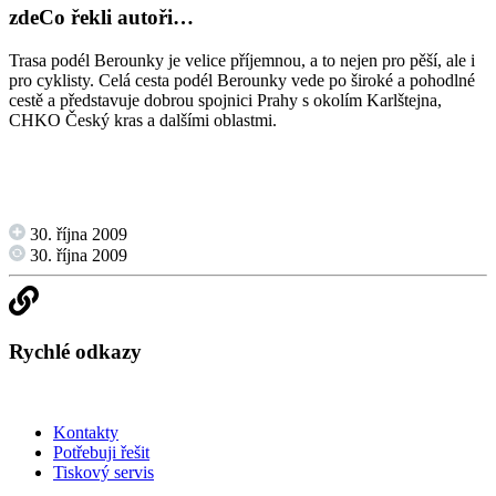
zde
Co řekli autoři…
Trasa podél Berounky je velice příjemnou, a to nejen pro pěší, ale i
pro cyklisty. Celá cesta podél Berounky vede po široké a pohodlné
cestě a představuje dobrou spojnici Prahy s okolím Karlštejna,
CHKO Český kras a dalšími oblastmi.
30. října 2009
30. října 2009
Rychlé odkazy
Kontakty
Potřebuji řešit
Tiskový servis