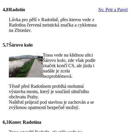
4,8
Radotín
Sv. Petr a Pavel
Lávka pro pěší v Radotíně, přes kterou vede z
Radotína červená turistická značka a cyklotrasa
na Zbraslav.
5,7
Šárovo kolo
Trasa vede na klidnou ulici
Šárovo kolo, zde však podle
značek končí CS, ale jízda i
nadále je zcela
bezproblémová.
Těsně před Radotínem probíhá mohutná
výstavba mostu, který je součástí silničního
obchvatu Prahy.
Naštěstí průjezd pod stavbou je zachován a se
zvýšenou opatrností bezpečně možný.
6,3
Konec Radotína