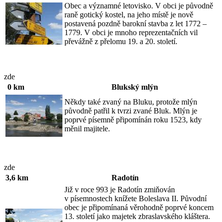
Obec a významné letovisko. V obci je původně
raně gotický kostel, na jeho místě je nově
postavená pozdně barokní stavba z let 1772 –
1779. V obci je mnoho reprezentačních vil
převážně z přelomu 19. a 20. století.
zde
0 km
Blukský mlýn
Někdy také zvaný na Bluku, protože mlýn
původně patřil k tvrzi zvané Bluk. Mlýn je
poprvé písemně připomínán roku 1523, kdy
měnil majitele.
zde
3,6 km
Radotín
Již v roce 993 je Radotín zmiňován
v písemnostech knížete Boleslava II. Původní
obec je připomínaná věrohodně poprvé koncem
13. století jako majetek zbraslavského kláštera.