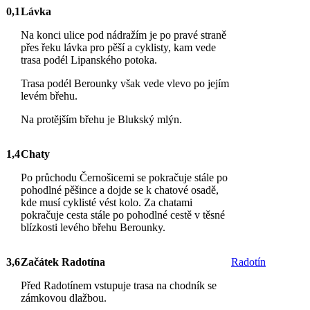
0,1
Lávka
Na konci ulice pod nádražím je po pravé straně
přes řeku lávka pro pěší a cyklisty, kam vede
trasa podél Lipanského potoka.
Trasa podél Berounky však vede vlevo po jejím
levém břehu.
Na protějším břehu je Blukský mlýn.
1,4
Chaty
Po průchodu Černošicemi se pokračuje stále po
pohodlné pěšince a dojde se k chatové osadě,
kde musí cyklisté vést kolo. Za chatami
pokračuje cesta stále po pohodlné cestě v těsné
blízkosti levého břehu Berounky.
3,6
Začátek Radotína
Radotín
Před Radotínem vstupuje trasa na chodník se
zámkovou dlažbou.