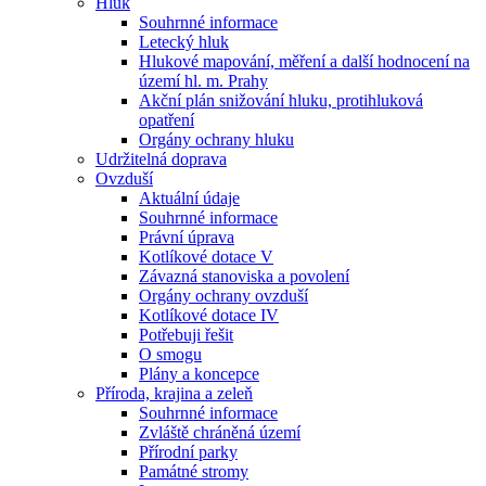
Hluk
Souhrnné informace
Letecký hluk
Hlukové mapování, měření a další hodnocení na
území hl. m. Prahy
Akční plán snižování hluku, protihluková
opatření
Orgány ochrany hluku
Udržitelná doprava
Ovzduší
Aktuální údaje
Souhrnné informace
Právní úprava
Kotlíkové dotace V
Závazná stanoviska a povolení
Orgány ochrany ovzduší
Kotlíkové dotace IV
Potřebuji řešit
O smogu
Plány a koncepce
Příroda, krajina a zeleň
Souhrnné informace
Zvláště chráněná území
Přírodní parky
Památné stromy