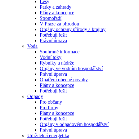
Lesy
Parky a zahrady
Plány a koncepce
Stromořadí
V Praze za přírodou
Orgány ochrany přírody a krajiny
Potřebuji řešit
Právní úprava
Voda
Souhrnné informace
Vodní toky
Rybníky a nádrže
Orgány ve vodním hospodářství
Právní úprava
Opatření obecné povahy
Plány a koncepce
Potřebuji řešit
Odpady
Pro občany
Pro firmy
Plány a koncepce
Potřebuji řešit
Orgány v odpadovém hospodářství
Právní úprava
Udržitelná energetika