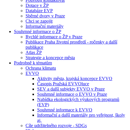
Potřebuji kontaktovat
Dotace v ŽP
Databáze EVP
Sběrné dvory v Praze
Chci se zapojit
Informační materiály
Souhrnné informace o ŽP
Rychlé informace o ŽP v Praze
Publikace Praha životní prostředí - ročenky a další
publikace
Atlas ŽP
Strategie a koncepce města
Podrobně k tématům
Ochrana klimatu
EVVO
Aktivity města, krajská koncepce EVVO
Časopis Pražská EVVOluce
SEV a další subjekty EVVO v Praze
Souhrnné informace o EVVO v Praze
Nabídka ekologických výukových programů
(EVP)
Souhrnné informace k EVVO
Informační a další materiály pro veřejnost, školy
aj.
Cíle udržitelného rozvoje - SDGs