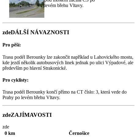
levém břehu Vltavy.
zde
DÁLŠÍ NÁVAZNOSTI
Pro pěší:
Trasu podél Berounky lze zakončit například u Lahovického mostu,
kde jezdí několik autobusových linek jednak po ulici Výpadové, ale
především po hlavní Strakonické.
Pro cyklisty:
Trasa podél Berounky končí přímo na CT číslo: 3, která vede do
Prahy po levém břehu Vltavy.
zde
ZAJÍMAVOSTI
zde
0 km
Černošice