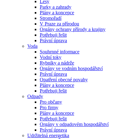
Lesy
Parky a zahrady
Plány a koncepce
Stromořadí
V Praze za přírodou
Orgány ochrany přírody a krajiny
Potřebuji řešit
Právní úprava
Voda
Souhrnné informace
Vodní toky
Rybníky a nádrže
Orgány ve vodním hospodářství
Právní úprava
Opatření obecné povahy
Plány a koncepce
Potřebuji řešit
Odpady
Pro občany
Pro firmy
Plány a koncepce
Potřebuji řešit
Orgány v odpadovém hospodářství
Právní úprava
Udržitelná energetika