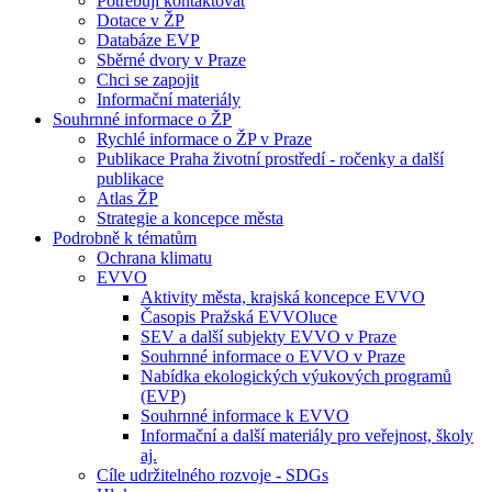
Potřebuji kontaktovat
Dotace v ŽP
Databáze EVP
Sběrné dvory v Praze
Chci se zapojit
Informační materiály
Souhrnné informace o ŽP
Rychlé informace o ŽP v Praze
Publikace Praha životní prostředí - ročenky a další
publikace
Atlas ŽP
Strategie a koncepce města
Podrobně k tématům
Ochrana klimatu
EVVO
Aktivity města, krajská koncepce EVVO
Časopis Pražská EVVOluce
SEV a další subjekty EVVO v Praze
Souhrnné informace o EVVO v Praze
Nabídka ekologických výukových programů
(EVP)
Souhrnné informace k EVVO
Informační a další materiály pro veřejnost, školy
aj.
Cíle udržitelného rozvoje - SDGs