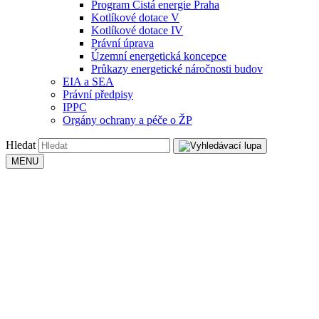
Program Čistá energie Praha
Kotlíkové dotace V
Kotlíkové dotace IV
Právní úprava
Územní energetická koncepce
Průkazy energetické náročnosti budov
EIA a SEA
Právní předpisy
IPPC
Orgány ochrany a péče o ŽP
Hledat
MENU