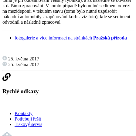
tomu je při odbahňování většiny rybníků), a až následně se odvážel
k dalšímu zpracování. V tomto případě bylo nutné sediment odvézt
na mezideponii v tekutém stavu (tomu bylo nutné uzpůsobit
nákladní automobily - zapěnování korb - viz foto), kde se sediment
odvodnil a následně zpracoval.
fotogalerie a více informací na stránkách
Pražská příroda
25. května 2017
25. května 2017
Rychlé odkazy
Kontakty
Potřebuji řešit
Tiskový servis