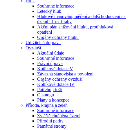
Hluk
Souhrnné informace
Letecký hluk
Hlukové mapování, měření a další hodnocení na
území hl. m. Prahy
Akční plán snižování hluku, protihluková
opatření
Orgány ochrany hluku
Udržitelná doprava
Ovzduší
Aktuální údaje
Souhrnné informace
Právní úprava
Kotlíkové dotace V
Závazná stanoviska a povolení
Orgány ochrany ovzduší
Kotlíkové dotace IV
Potřebuji řešit
O smogu
Plány a koncepce
Příroda, krajina a zeleň
Souhrnné informace
Zvláště chráněná území
Přírodní parky
Památné stromy