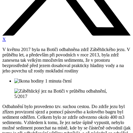
X
V květnu 2017 byla na Botiči odbahněna zdrž Záběhlického jezu. V
průběhu let, a především při povodních v roce 2013, byla zdrž
zanesena tak velkým množstvím sedimentu, že v prostoru
bezprostředně před jezem dosahoval prakticky hladiny vody a na
jeho povrchu už rostly mokřadní rostliny
1 minuta čtení
Odbahnění bylo provedeno tzv. suchou cestou. Do zdrže jezu byl
zřízen provizorní sjezd a pomocí pásového a kolového bagru byl
sediment odtěžen. Celkem bylo ze zdrže odvezeno okolo 400 m3
sedimentu. Vzhledem k tomu, že jez nelze úplně vypustit, nebylo
možné sediment ponechat na místě, kde by se částečně odvodnil (jak