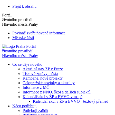
Přejít k obsahu
Portál
životního prostředí
Hlavního města Prahy
Povinně zveřejňované informace
Městské části
Portál
životního prostředí
Hlavního města Prahy
Co se děje nového
Aktuální stav ŽP v Praze
Tiskové zprávy města
Kampaně, nové projekty
Celopražské novinky a aktuality
Informace z MČ
Informace z NNO, škol a dalších subjektů
Kalendář akcí v ŽP a EVVO v mapě
Kalendář akcí v ŽP a EVVO - textový přehled
Něco potřebuji
Potřebuji zařídit