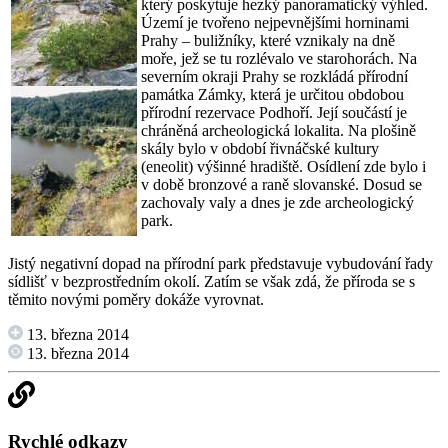
který poskytuje hezký panoramatický výhled.
Území je tvořeno nejpevnějšími horninami
Prahy – buližníky, které vznikaly na dně
moře, jež se tu rozlévalo ve starohorách. Na
severním okraji Prahy se rozkládá přírodní
památka Zámky, která je určitou obdobou
přírodní rezervace Podhoří. Její součástí je
chráněná archeologická lokalita. Na plošině
skály bylo v období řivnáčské kultury
(eneolit) výšinné hradiště. Osídlení zde bylo i
v době bronzové a raně slovanské. Dosud se
zachovaly valy a dnes je zde archeologický
park.
Jistý negativní dopad na přírodní park představuje vybudování řady
sídlišť v bezprostředním okolí. Zatím se však zdá, že příroda se s
těmito novými poměry dokáže vyrovnat.
13. března 2014
13. března 2014
Rychlé odkazy