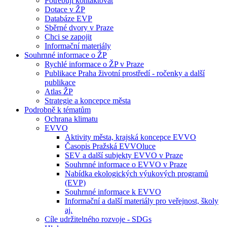
Potřebuji kontaktovat
Dotace v ŽP
Databáze EVP
Sběrné dvory v Praze
Chci se zapojit
Informační materiály
Souhrnné informace o ŽP
Rychlé informace o ŽP v Praze
Publikace Praha životní prostředí - ročenky a další
publikace
Atlas ŽP
Strategie a koncepce města
Podrobně k tématům
Ochrana klimatu
EVVO
Aktivity města, krajská koncepce EVVO
Časopis Pražská EVVOluce
SEV a další subjekty EVVO v Praze
Souhrnné informace o EVVO v Praze
Nabídka ekologických výukových programů
(EVP)
Souhrnné informace k EVVO
Informační a další materiály pro veřejnost, školy
aj.
Cíle udržitelného rozvoje - SDGs