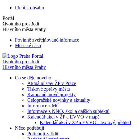
Přejít k obsahu
Portál
životního prostředí
Hlavního města Prahy
Povinně zveřejňované informace
Městské části
Portál
životního prostředí
Hlavního města Prahy
Co se děje nového
Aktuální stav ŽP v Praze
Tiskové zprávy města
Kampaně, nové projekty
Celopražské novinky a aktuality
Informace z MČ
Informace z NNO, škol a dalších subjektů
Kalendář akcí v ŽP a EVVO v mapě
Kalendář akcí v ŽP a EVVO - textový přehled
Něco potřebuji
Potřebuji zařídit