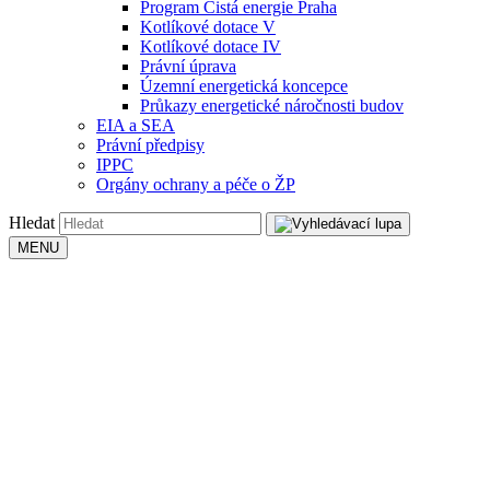
Program Čistá energie Praha
Kotlíkové dotace V
Kotlíkové dotace IV
Právní úprava
Územní energetická koncepce
Průkazy energetické náročnosti budov
EIA a SEA
Právní předpisy
IPPC
Orgány ochrany a péče o ŽP
Hledat
MENU