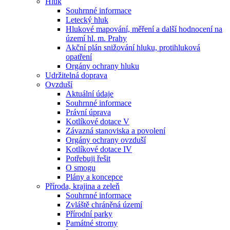
Hluk
Souhrnné informace
Letecký hluk
Hlukové mapování, měření a další hodnocení na
území hl. m. Prahy
Akční plán snižování hluku, protihluková
opatření
Orgány ochrany hluku
Udržitelná doprava
Ovzduší
Aktuální údaje
Souhrnné informace
Právní úprava
Kotlíkové dotace V
Závazná stanoviska a povolení
Orgány ochrany ovzduší
Kotlíkové dotace IV
Potřebuji řešit
O smogu
Plány a koncepce
Příroda, krajina a zeleň
Souhrnné informace
Zvláště chráněná území
Přírodní parky
Památné stromy