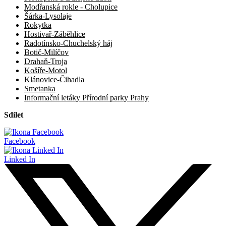
Modřanská rokle - Cholupice
Šárka-Lysolaje
Rokytka
Hostivař-Záběhlice
Radotínsko-Chuchelský háj
Botič-Milíčov
Drahaň-Troja
Košíře-Motol
Klánovice-Čihadla
Smetanka
Informační letáky Přírodní parky Prahy
Sdílet
Facebook
Linked In