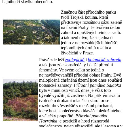
hajního či slavíka obecného.
Značnou část přírodního parku
tvoří Trojská kotlina, která
představuje rozsáhlou oázu zeleně
na území Prahy. Je tvořena řadou
zahrad a opuštěných vinic a sadů.
a tak není divu, že se jedná o
jedno z nejrozsáhlejších útočišť
teplomilných druhů rostlin a
živočichů v Praze.
Právě zde leží
zoologická
i
botanická zahrada
a tak jsou zde soustředěny i další přírodní
fenomény. Ve svém celku se jedná o
nejnavštěvovanější přírodní oblast Prahy. Dvě
maloplošná chráněná území jsou dnes součástí
botanické zahrady.
Přírodní památka Salabka
byla v minulosti vinicí, dnes je však toto
bývalé využití již zastřeno. Na příkrém svahu
tvořeném drobami mladších starohor se
rozvinulo vřesoviště s menšími plochami,
které hostí společenstvo hlaváče bledožlutého
a válečky prapořité.
Přírodní památka
Havránka
je pestřejší a hostí různorodá
společenstva, nejen vřesoviště, ale i lesotep a v