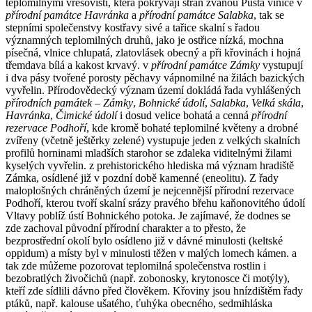
teplomilnými vřesovišti, která pokrývají stráň zvanou Pustá vinice v
přírodní památce Havránka
a
přírodní památce Salabka
, tak se
stepními společenstvy kostřavy sivé a tařice skalní s řadou
významných teplomilných druhů, jako je ostřice nízká, mochna
písečná, vlnice chlupatá, zlatovlásek obecný a při křovinách i hojná
třemdava bílá a kakost krvavý. v
přírodní památce Zámky
vystupují
i dva pásy tvořené porosty pěchavy vápnomilné na žilách bazických
vyvřelin. Přírodovědecký význam území dokládá řada vyhlášených
přírodních památek
–
Zámky
,
Bohnické údolí
,
Salabka
,
Velká skála
,
Havránka
,
Čimické údolí
i dosud velice bohatá a cenná
přírodní
rezervace Podhoří
, kde kromě bohaté teplomilné květeny a drobné
zvířeny (včetně ještěrky zelené) vystupuje jeden z velkých skalních
profilů horninami mladších starohor se zdaleka viditelnými žilami
kyselých vyvřelin. z prehistorického hlediska má význam hradiště
Zámka, osídlené již v pozdní době kamenné (eneolitu). Z řady
maloplošných chráněných území je nejcennější přírodní rezervace
Podhoří, kterou tvoří skalní srázy pravého břehu kaňonovitého údolí
Vltavy poblíž ústí Bohnického potoka. Je zajímavé, že dodnes se
zde zachoval původní přírodní charakter a to přesto, že
bezprostřední okolí bylo osídleno již v dávné minulosti (keltské
oppidum) a místy byl v minulosti těžen v malých lomech kámen. a
tak zde můžeme pozorovat teplomilná společenstva rostlin i
bezobratlých živočichů (např. zobonosky, krytonosce či motýly),
kteří zde sídlili dávno před člověkem. Křoviny jsou hnízdištěm řady
ptáků, např. kalouse ušatého, ťuhýka obecného, sedmihláska