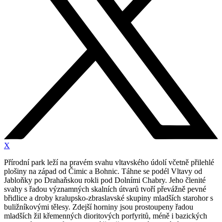
X
Přírodní park leží na pravém svahu vltavského údolí včetně přilehlé
plošiny na západ od Čimic a Bohnic. Táhne se podél Vltavy od
Jabloňky po Drahaňskou rokli pod Dolními Chabry. Jeho členité
svahy s řadou významných skalních útvarů tvoří převážně pevné
břidlice a droby kralupsko-zbraslavské skupiny mladších starohor s
buližníkovými tělesy. Zdejší horniny jsou prostoupeny řadou
mladších žil křemenných dioritových porfyritů, méně i bazických