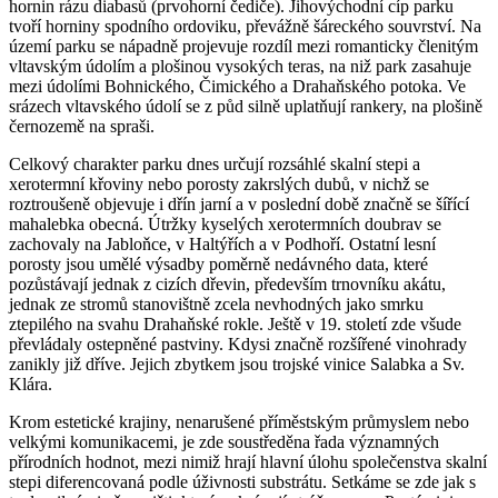
hornin rázu diabasů (prvohorní čediče). Jihovýchodní cíp parku
tvoří horniny spodního ordoviku, převážně šáreckého souvrství. Na
území parku se nápadně projevuje rozdíl mezi romanticky členitým
vltavským údolím a plošinou vysokých teras, na niž park zasahuje
mezi údolími Bohnického, Čimického a Drahaňského potoka. Ve
srázech vltavského údolí se z půd silně uplatňují rankery, na plošině
černozemě na spraši.
Celkový charakter parku dnes určují rozsáhlé skalní stepi a
xerotermní křoviny nebo porosty zakrslých dubů, v nichž se
roztroušeně objevuje i dřín jarní a v poslední době značně se šířící
mahalebka obecná. Útržky kyselých xerotermních doubrav se
zachovaly na Jabloňce, v Haltýřích a v Podhoří. Ostatní lesní
porosty jsou umělé výsadby poměrně nedávného data, které
pozůstávají jednak z cizích dřevin, především trnovníku akátu,
jednak ze stromů stanovištně zcela nevhodných jako smrku
ztepilého na svahu Drahaňské rokle. Ještě v 19. století zde všude
převládaly ostepněné pastviny. Kdysi značně rozšířené vinohrady
zanikly již dříve. Jejich zbytkem jsou trojské vinice Salabka a Sv.
Klára.
Krom estetické krajiny, nenarušené příměstským průmyslem nebo
velkými komunikacemi, je zde soustředěna řada významných
přírodních hodnot, mezi nimiž hrají hlavní úlohu společenstva skalní
stepi diferencovaná podle úživnosti substrátu. Setkáme se zde jak s