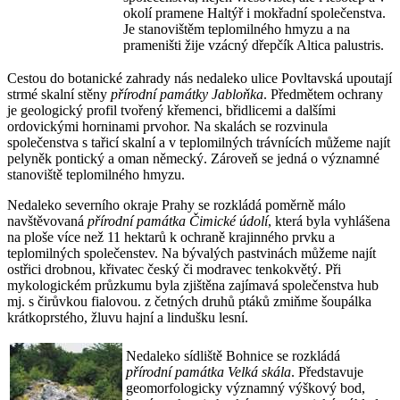
okolí pramene Haltýř i mokřadní společenstva.
Je stanovištěm teplomilného hmyzu a na
prameništi žije vzácný dřepčík Altica palustris.
Cestou do botanické zahrady nás nedaleko ulice Povltavská upoutají
strmé skalní stěny
přírodní památky Jabloňka
. Předmětem ochrany
je geologický profil tvořený křemenci, břidlicemi a dalšími
ordovickými horninami prvohor. Na skalách se rozvinula
společenstva s tařicí skalní a v teplomilných trávnících můžeme najít
pelyněk pontický a oman německý. Zároveň se jedná o významné
stanoviště teplomilného hmyzu.
Nedaleko severního okraje Prahy se rozkládá poměrně málo
navštěvovaná
přírodní památka Čimické údolí
, která byla vyhlášena
na ploše více než 11 hektarů k ochraně krajinného prvku a
teplomilných společenstev. Na bývalých pastvinách můžeme najít
ostřici drobnou, křivatec český či modravec tenkokvětý. Při
mykologickém průzkumu byla zjištěna zajímavá společenstva hub
mj. s čirůvkou fialovou. z četných druhů ptáků zmiňme šoupálka
krátkoprstého, žluvu hajní a lindušku lesní.
Nedaleko sídliště Bohnice se rozkládá
přírodní památka Velká skála
. Představuje
geomorfologicky významný výškový bod,