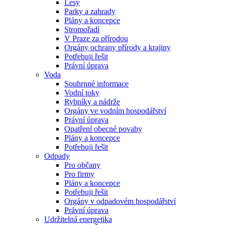
Lesy
Parky a zahrady
Plány a koncepce
Stromořadí
V Praze za přírodou
Orgány ochrany přírody a krajiny
Potřebuji řešit
Právní úprava
Voda
Souhrnné informace
Vodní toky
Rybníky a nádrže
Orgány ve vodním hospodářství
Právní úprava
Opatření obecné povahy
Plány a koncepce
Potřebuji řešit
Odpady
Pro občany
Pro firmy
Plány a koncepce
Potřebuji řešit
Orgány v odpadovém hospodářství
Právní úprava
Udržitelná energetika