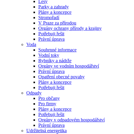
Lesy
Parky a zahrady
Plány a koncepce
Stromořadí
V Praze za přírodou
Orgány ochrany přírody a krajiny
Potřebuji řešit
Právní úprava
Voda
Souhrnné informace
Vodní toky
Rybníky a nádrže
Orgány ve vodním hospodářství
Právní úprava
Opatření obecné povahy
Plány a koncepce
Potřebuji řešit
Odpady
Pro občany
Pro firmy
Plány a koncepce
Potřebuji řešit
Orgány v odpadovém hospodářství
Právní úprava
Udržitelná energetika