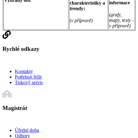
Vybraný obr
informace
charakteristiky a
trendy:
(grafy,
mapy, texty -
(
v přípravě)
v přípravě)
Rychlé odkazy
Kontakty
Potřebuji řešit
Tiskový servis
Magistrát
Úřední doba
Odbory