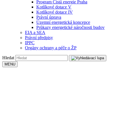
Program Čistá energie Praha
Kotlíkové dotace V
Kotlíkové dotace IV
Právní úprava
Územní energetická koncepce
Průkazy energetické náročnosti budov
EIA a SEA
Právní předpisy
IPPC
Orgány ochrany a péče o ŽP
Hledat
MENU