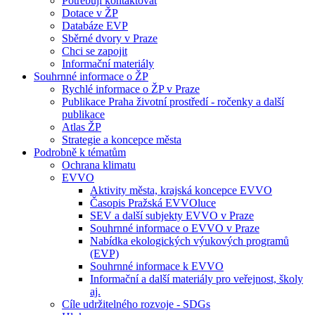
Potřebuji kontaktovat
Dotace v ŽP
Databáze EVP
Sběrné dvory v Praze
Chci se zapojit
Informační materiály
Souhrnné informace o ŽP
Rychlé informace o ŽP v Praze
Publikace Praha životní prostředí - ročenky a další
publikace
Atlas ŽP
Strategie a koncepce města
Podrobně k tématům
Ochrana klimatu
EVVO
Aktivity města, krajská koncepce EVVO
Časopis Pražská EVVOluce
SEV a další subjekty EVVO v Praze
Souhrnné informace o EVVO v Praze
Nabídka ekologických výukových programů
(EVP)
Souhrnné informace k EVVO
Informační a další materiály pro veřejnost, školy
aj.
Cíle udržitelného rozvoje - SDGs