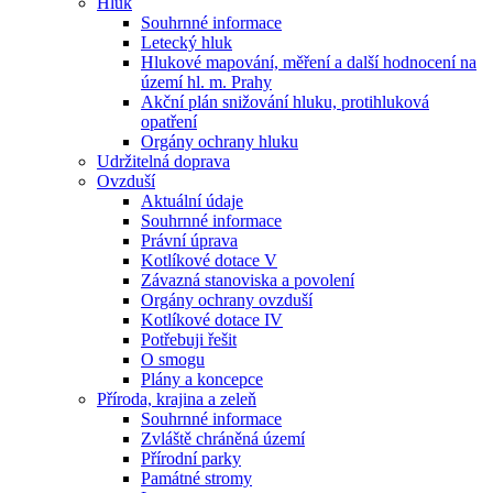
Hluk
Souhrnné informace
Letecký hluk
Hlukové mapování, měření a další hodnocení na
území hl. m. Prahy
Akční plán snižování hluku, protihluková
opatření
Orgány ochrany hluku
Udržitelná doprava
Ovzduší
Aktuální údaje
Souhrnné informace
Právní úprava
Kotlíkové dotace V
Závazná stanoviska a povolení
Orgány ochrany ovzduší
Kotlíkové dotace IV
Potřebuji řešit
O smogu
Plány a koncepce
Příroda, krajina a zeleň
Souhrnné informace
Zvláště chráněná území
Přírodní parky
Památné stromy