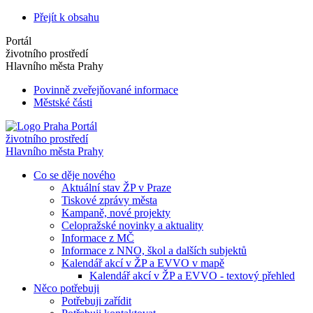
Přejít k obsahu
Portál
životního prostředí
Hlavního města Prahy
Povinně zveřejňované informace
Městské části
Portál
životního prostředí
Hlavního města Prahy
Co se děje nového
Aktuální stav ŽP v Praze
Tiskové zprávy města
Kampaně, nové projekty
Celopražské novinky a aktuality
Informace z MČ
Informace z NNO, škol a dalších subjektů
Kalendář akcí v ŽP a EVVO v mapě
Kalendář akcí v ŽP a EVVO - textový přehled
Něco potřebuji
Potřebuji zařídit