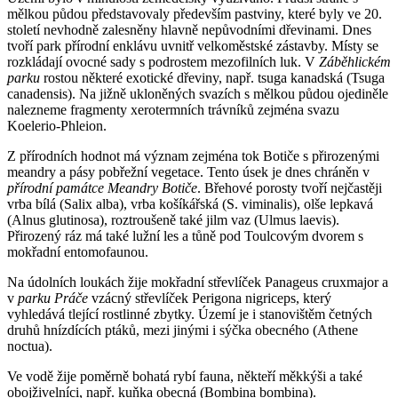
mělkou půdou představovaly především pastviny, které byly ve 20.
století nevhodně zalesněny hlavně nepůvodními dřevinami. Dnes
tvoří park přírodní enklávu uvnitř velkoměstské zástavby. Místy se
rozkládají ovocné sady s podrostem mezofilních luk. V
Záběhlickém
parku
rostou některé exotické dřeviny, např. tsuga kanadská (Tsuga
canadensis). Na jižně ukloněných svazích s mělkou půdou ojediněle
nalezneme fragmenty xerotermních trávníků zejména svazu
Koelerio-Phleion.
Z přírodních hodnot má význam zejména tok Botiče s přirozenými
meandry a pásy pobřežní vegetace. Tento úsek je dnes chráněn v
přírodní památce Meandry Botiče
. Břehové porosty tvoří nejčastěji
vrba bílá (Salix alba), vrba košíkářská (S. viminalis), olše lepkavá
(Alnus glutinosa), roztroušeně také jilm vaz (Ulmus laevis).
Přirozený ráz má také lužní les a tůně pod Toulcovým dvorem s
mokřadní entomofaunou.
Na údolních loukách žije mokřadní střevlíček Panageus cruxmajor a
v
parku Práče
vzácný střevlíček Perigona nigriceps, který
vyhledává tlející rostlinné zbytky. Území je i stanovištěm četných
druhů hnízdících ptáků, mezi jinými i sýčka obecného (Athene
noctua).
Ve vodě žije poměrně bohatá rybí fauna, někteří měkkýši a také
obojživelníci, např. kuňka obecná (Bombina bombina).