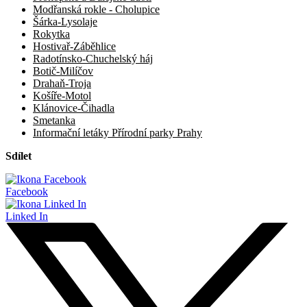
Modřanská rokle - Cholupice
Šárka-Lysolaje
Rokytka
Hostivař-Záběhlice
Radotínsko-Chuchelský háj
Botič-Milíčov
Drahaň-Troja
Košíře-Motol
Klánovice-Čihadla
Smetanka
Informační letáky Přírodní parky Prahy
Sdílet
Facebook
Linked In