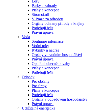
Lesy
Parky a zahrady
Plány a koncepce
Stromořadí
V Praze za přírodou
Orgány ochrany přírody a krajiny
Potřebuji řešit
Právní úprava
Voda
Souhrnné informace
Vodní toky
Rybníky a nádrže
Orgány ve vodním hospodářství
Právní úprava
Opatření obecné povahy
Plány a koncepce
Potřebuji řešit
Odpady
Pro občany
Pro firmy
Plány a koncepce
Potřebuji řešit
Orgány v odpadovém hospodářství
Právní úprava
Udržitelná energetika