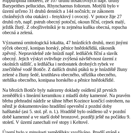
Hippuriphila modeeri, ze 107 druhů nosatcovitých např. druhy
Barypeithes pellucidus, Rhynchaenus foliorum. Motýlů bylo v
území určeno 31 druhů denních a 144 nočních; ze zákonem
chráněných oba otakárci - fenyklový i ovocný. V potoce žije 27
druhů ryb, např. pstruh obecný potoční, okoun říční, cejnek malý,
ježdík žlutý. Z obojživelníků je tu zejména kuňka obecná, ropucha
obecná a zelená.
Významná ornitologická lokalita, 47 hnízdících druhů, mezi jinými
sýček obecný, konipas horský, pěnice hnědokřídlá, rákosník
zpěvný. Nepravidelně zde hnízdí např. ledňáček říční a slavík
obecný. Jejich výskyt ovlivňuje zvýšená návštěvnost území z
okolních sídlišť, u ledňáčka i nedostatek drobných rybek ve
znečištěné vodě Botiče. Z dalších druhů ptáků tu je hnízdiště žluny
zelené a žluny šedé, krutihlava obecného, střízlíka obecného,
stehlíka obecného, konipasa horského a pěnice hnědokřídlé.
Na březích Botiče byly nalezeny doklady osídlení již prvních
zemědělců s lineární keramikou z mladší doby kamenné. Na pravém
břehu přehradní nádrže se táhne hřbet Kozince končící ostrohem, na
němž je dokumentováno hradištní opevnění z pozdní doby
halštatské (asi 5. stol. př. n. l.). Hradiště bylo osídleno už v pozdní
době kamenné a ve starší době bronzové, později ještě na počátku 9.
století. V území zanechali své stopy i Keltové.
Území bylo v minulosti zemědělsky využíváno. Prudší stráně s