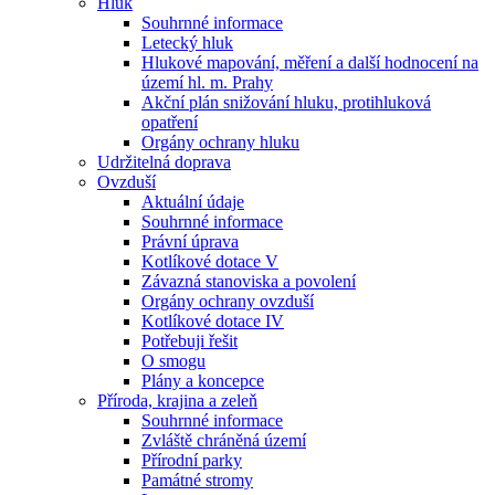
Hluk
Souhrnné informace
Letecký hluk
Hlukové mapování, měření a další hodnocení na
území hl. m. Prahy
Akční plán snižování hluku, protihluková
opatření
Orgány ochrany hluku
Udržitelná doprava
Ovzduší
Aktuální údaje
Souhrnné informace
Právní úprava
Kotlíkové dotace V
Závazná stanoviska a povolení
Orgány ochrany ovzduší
Kotlíkové dotace IV
Potřebuji řešit
O smogu
Plány a koncepce
Příroda, krajina a zeleň
Souhrnné informace
Zvláště chráněná území
Přírodní parky
Památné stromy