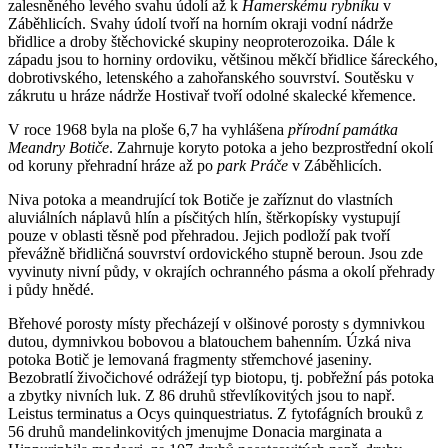
zalesněného levého svahu údolí až k
Hamerskému rybníku
v
Záběhlicích. Svahy údolí tvoří na horním okraji vodní nádrže
břidlice a droby štěchovické skupiny neoproterozoika. Dále k
západu jsou to horniny ordoviku, většinou měkčí břidlice šáreckého,
dobrotivského, letenského a zahořanského souvrství. Soutěsku v
zákrutu u hráze nádrže Hostivař tvoří odolné skalecké křemence.
V roce 1968 byla na ploše 6,7 ha vyhlášena
přírodní památka
Meandry Botiče
. Zahrnuje koryto potoka a jeho bezprostřední okolí
od koruny přehradní hráze až po
park Práče
v Záběhlicích.
Niva potoka a meandrující tok Botiče je zaříznut do vlastních
aluviálních náplavů hlín a písčitých hlín, štěrkopísky vystupují
pouze v oblasti těsně pod přehradou. Jejich podloží pak tvoří
převážně břidličná souvrství ordovického stupně beroun. Jsou zde
vyvinuty nivní půdy, v okrajích ochranného pásma a okolí přehrady
i půdy hnědé.
Břehové porosty místy přecházejí v olšinové porosty s dymnivkou
dutou, dymnivkou bobovou a blatouchem bahenním. Úzká niva
potoka Botič je lemovaná fragmenty střemchové jaseniny.
Bezobratlí živočichové odrážejí typ biotopu, tj. pobřežní pás potoka
a zbytky nivních luk. Z 86 druhů střevlíkovitých jsou to např.
Leistus terminatus a Ocys quinquestriatus. Z fytofágních brouků z
56 druhů mandelinkovitých jmenujme Donacia marginata a