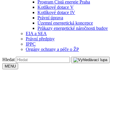
Program Čistá energie Praha
Kotlíkové dotace V
Kotlíkové dotace IV
Právní úprava
Územní energetická koncepce
Průkazy energetické náročnosti budov
EIA a SEA
Právní předpisy
IPPC
Orgány ochrany a péče o ŽP
Hledat
MENU