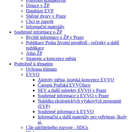
Potřebuji kontaktovat
Dotace v ŽP
Databáze EVP
Sběrné dvory v Praze
Chci se zapojit
Informační materiály
Souhrnné informace o ŽP
Rychlé informace o ŽP v Praze
Publikace Praha životní prostředí - ročenky a další
publikace
Atlas ŽP
Strategie a koncepce města
Podrobně k tématům
Ochrana klimatu
EVVO
Aktivity města, krajská koncepce EVVO
Časopis Pražská EVVOluce
SEV a další subjekty EVVO v Praze
Souhrnné informace o EVVO v Praze
Nabídka ekologických výukových programů
(EVP)
Souhrnné informace k EVVO
Informační a další materiály pro veřejnost, školy
aj.
Cíle udržitelného rozvoje - SDGs