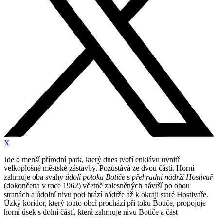
X
Jde o menší přírodní park, který dnes tvoří enklávu uvnitř
velkoplošné městské zástavby. Pozůstává ze dvou částí. Horní
zahrnuje oba svahy
údolí potoka Botiče
s
přehradní nádrží Hostivař
(dokončena v roce 1962) včetně zalesněných návrší po obou
stranách a údolní nivu pod hrází nádrže až k okraji staré Hostivaře.
Úzký koridor, který touto obcí prochází při toku Botiče, propojuje
horní úsek s dolní částí, která zahrnuje nivu Botiče a část