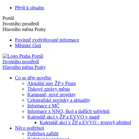
Přejít k obsahu
Portál
životního prostředí
Hlavního města Prahy
Povinně zveřejňované informace
Městské části
Portál
životního prostředí
Hlavního města Prahy
Co se děje nového
Aktuální stav ŽP v Praze
Tiskové zprávy města
Kampaně, nové projekty
Celopražské novinky a aktuality
Informace z MČ
Informace z NNO, škol a dalších subjektů
Kalendář akcí v ŽP a EVVO v mapě
Kalendář akcí v ŽP a EVVO - textový přehled
Něco potřebuji
Potřebuji zařídit