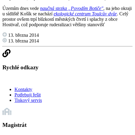
Územím dnes vede
naučná stezka „Povodím Botiče"
, na jeho okraji
u sídliště Košík se nachází
ekologické centrum Toulcův dvůr
. Celý
prostor ovšem trpí blízkostí městských čtvrtí i splachy z obce
Hostivař, což podporuje ruderalizaci většiny stanovišť
13. března 2014
13. března 2014
Rychlé odkazy
Kontakty
Potřebuji řešit
Tiskový servis
Magistrát