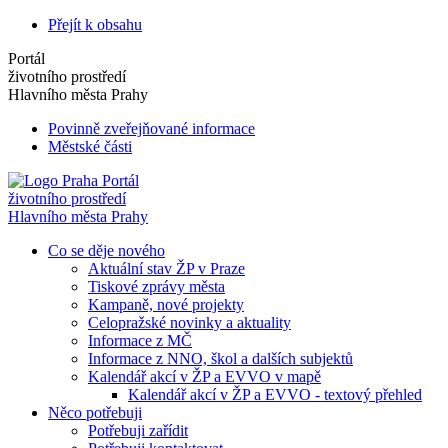
Přejít k obsahu
Portál
životního prostředí
Hlavního města Prahy
Povinně zveřejňované informace
Městské části
Portál
životního prostředí
Hlavního města Prahy
Co se děje nového
Aktuální stav ŽP v Praze
Tiskové zprávy města
Kampaně, nové projekty
Celopražské novinky a aktuality
Informace z MČ
Informace z NNO, škol a dalších subjektů
Kalendář akcí v ŽP a EVVO v mapě
Kalendář akcí v ŽP a EVVO - textový přehled
Něco potřebuji
Potřebuji zařídit