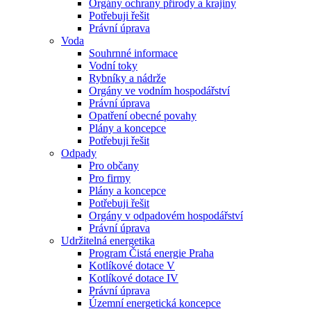
Orgány ochrany přírody a krajiny
Potřebuji řešit
Právní úprava
Voda
Souhrnné informace
Vodní toky
Rybníky a nádrže
Orgány ve vodním hospodářství
Právní úprava
Opatření obecné povahy
Plány a koncepce
Potřebuji řešit
Odpady
Pro občany
Pro firmy
Plány a koncepce
Potřebuji řešit
Orgány v odpadovém hospodářství
Právní úprava
Udržitelná energetika
Program Čistá energie Praha
Kotlíkové dotace V
Kotlíkové dotace IV
Právní úprava
Územní energetická koncepce