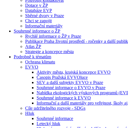
Potřebuji kontaktovat
Dotace v ŽP
Databáze EVP
Sběrné dvory v Praze
Chci se zapojit
Informační materiály
Souhrnné informace o ŽP
Rychlé informace o ŽP v Praze
Publikace Praha životní prostředí - ročenky a další publi
Atlas ŽP
Strategie a koncepce města
Podrobně k tématům
Ochrana klimatu
EVVO
Aktivity města, krajská koncepce EVVO
Časopis Pražská EVVOluce
SEV a další subjekty EVVO v Praze
Souhrnné informace o EVVO v Praze
Nabídka ekologických výukových programů (EV
Souhrnné informace k EVVO
Informační a další materiály pro veřejnost, školy aj
Cíle udržitelného rozvoje - SDGs
Hluk
Souhrnné informace
Letecký hluk