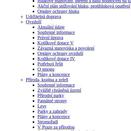
Hlukové mapování, měření a další hodnocení na ú
Akční plán snižování hluku, protihluková opatření
Orgány ochrany hluku
Udržitelná doprava
Ovzduší
Aktuální údaje
Souhrnné informace
Právní úprava
Kotlíkové dotace V
Závazná stanoviska a povolení
Orgány ochrany ovzduší
Kotlíkové dotace IV
Potřebuji řešit
O smogu
Plány a koncepce
Příroda, krajina a zeleň
Souhrnné informace
Zvláště chráněná území
Přírodní parky
Památné stromy
Lesy
Parky a zahrady
Plány a koncepce
Stromořadí
V Praze za přírodou