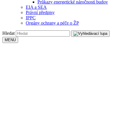
Průkazy energetické náročnosti budov
EIA a SEA
Právní předpisy
IPPC
Orgány ochrany a péče o ŽP
Hledat
MENU