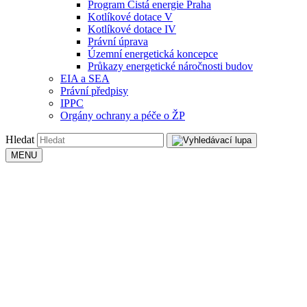
Program Čistá energie Praha
Kotlíkové dotace V
Kotlíkové dotace IV
Právní úprava
Územní energetická koncepce
Průkazy energetické náročnosti budov
EIA a SEA
Právní předpisy
IPPC
Orgány ochrany a péče o ŽP
Hledat
MENU