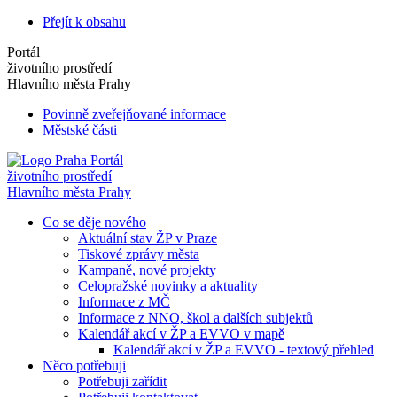
Přejít k obsahu
Portál
životního prostředí
Hlavního města Prahy
Povinně zveřejňované informace
Městské části
Portál
životního prostředí
Hlavního města Prahy
Co se děje nového
Aktuální stav ŽP v Praze
Tiskové zprávy města
Kampaně, nové projekty
Celopražské novinky a aktuality
Informace z MČ
Informace z NNO, škol a dalších subjektů
Kalendář akcí v ŽP a EVVO v mapě
Kalendář akcí v ŽP a EVVO - textový přehled
Něco potřebuji
Potřebuji zařídit