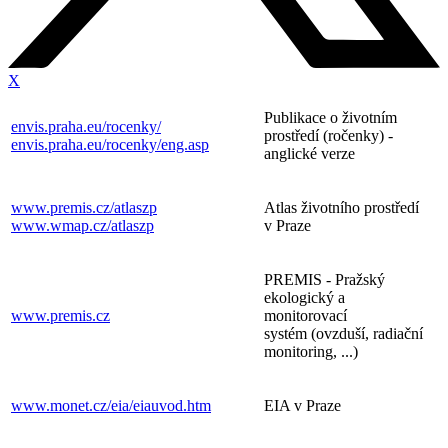
X
Publikace o životním
envis.praha.eu/rocenky/
prostředí (ročenky) -
envis.praha.eu/rocenky/eng.asp
anglické verze
www.premis.cz/atlaszp
Atlas životního prostředí
www.wmap.cz/atlaszp
v Praze
PREMIS - Pražský
ekologický a
www.premis.cz
monitorovací
systém (ovzduší, radiační
monitoring, ...)
www.monet.cz/eia/eiauvod.htm
EIA v Praze