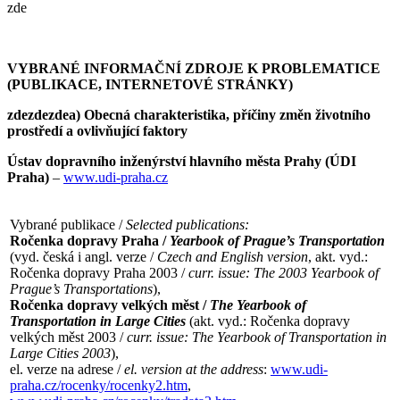
zde
VYBRANÉ INFORMAČNÍ ZDROJE K PROBLEMATICE
(PUBLIKACE, INTERNETOVÉ STRÁNKY)
zde
zde
zde
a) Obecná charakteristika, příčiny změn životního
prostředí a ovlivňující faktory
Ústav dopravního inženýrství hlavního města Prahy (ÚDI
Praha)
–
www.udi-praha.cz
Vybrané publikace /
Selected publications:
Ročenka dopravy Praha /
Yearbook of Prague’s Transportation
(vyd. česká i angl. verze /
Czech and English version
, akt. vyd.:
Ročenka dopravy Praha 2003 /
curr. issue: The 2003 Yearbook of
Prague’s Transportations
),
Ročenka dopravy velkých měst /
The Yearbook of
Transportation in Large Cities
(akt. vyd.: Ročenka dopravy
velkých měst 2003 /
curr. issue: The Yearbook of Transportation in
Large Cities 2003
),
el. verze na adrese /
el. version at the address
:
www.udi-
praha.cz/rocenky/rocenky2.htm
,