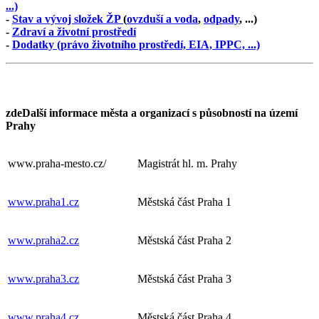
...)
-
Stav a vývoj složek ŽP
(
ovzduší a voda
,
odpady
, ...)
-
Zdraví a životní prostředí
-
Dodatky (právo životního prostředí, EIA, IPPC, ...)
zde
Další informace města a organizací s působností na území
Prahy
www.praha-mesto.cz/
Magistrát hl. m. Prahy
www.praha1.cz
Městská část Praha 1
www.praha2.cz
Městská část Praha 2
www.praha3.cz
Městská část Praha 3
www.praha4.cz
Městská část Praha 4