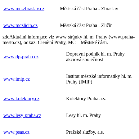
www.mc-zbraslav.cz
Městská část Praha - Zbraslav
www.mczlicin.cz
Městská část Praha - Zličín
zde
Aktuální informace viz www stránky hl. m. Prahy (
www.praha-
mesto.cz
), odkaz: Členění Prahy, MČ – Městské části.
Dopravní podnik hl. m. Prahy,
www.dp-praha.cz
akciová společnost
Institut městské informatiky hl. m.
www.imip.cz
Prahy (IMIP)
www.kolektory.cz
Kolektory Praha a.s.
www.lesy-praha.cz
Lesy hl. m. Prahy
www.psas.cz
Pražské služby, a.s.