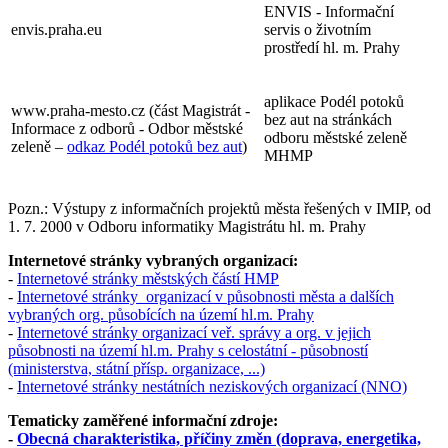
ENVIS - Informační
envis.praha.eu
servis o životním
prostředí hl. m. Prahy
aplikace Podél potoků
www.praha-mesto.cz (část Magistrát -
bez aut na stránkách
Informace z odborů - Odbor městské
odboru městské zeleně
zeleně –
odkaz Podél potoků bez aut
)
MHMP
Pozn.: Výstupy z informačních projektů města řešených v IMIP, od
1. 7. 2000 v Odboru informatiky Magistrátu hl. m. Prahy
Internetové stránky vybraných organizací:
-
Internetové stránky městských částí HMP
-
Internetové stránky organizací v působnosti města a dalších
vybraných org. působících na území hl.m. Prahy
-
Internetové stránky organizací veř. správy a org. v jejich
působnosti na území hl.m. Prahy s celostátní - působností
(ministerstva, státní přísp. organizace, ...)
-
Internetové stránky nestátních neziskových organizací (NNO)
Tematicky zaměřené informační zdroje:
-
Obecná charakteristika, příčiny změn (doprava, energetika,