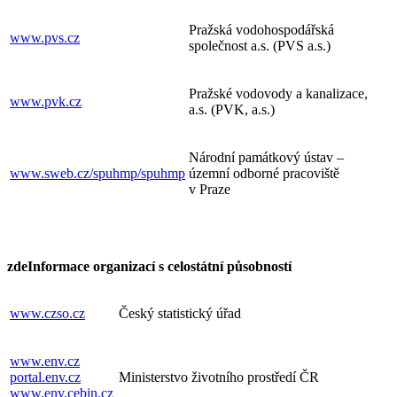
Pražská vodohospodářská
www.pvs.cz
společnost a.s. (PVS a.s.)
Pražské vodovody a kanalizace,
www.pvk.cz
a.s. (PVK, a.s.)
Národní památkový ústav –
www.sweb.cz/spuhmp/spuhmp
územní odborné pracoviště
v Praze
zde
Informace organizací s celostátní působností
www.czso.cz
Český statistický úřad
www.env.cz
portal.env.cz
Ministerstvo životního prostředí ČR
www.env.cebin.cz