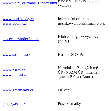
EVANS – Středisko globální
www.volny.cz/evans01/index.html
výchovy
www.neziskovky.cz
Informační centrum
www.30dni.cz
neziskových organizací, o.p.s.
Klub ekologické výchovy
kev.ecn.cz/index2.html
(KEV)
www.sospraha.cz
Koalice SOS Praha
Národní síť Zdravých měst
www.nszm.cz
ČR (NSZM ČR), Internet
www.brana.cz
systém Brána (iBrána)
www.greenways.cz
Oživení
pmatky.ecn.cz
Pražské matky