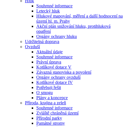
Hluk
Souhrnné informace
Letecký hluk
Hlukové mapování, měření a další hodnocení na
území hl. m. Prahy
Akční plán snižování hluku, protihluková
opatření
Orgány ochrany hluku
Udržitelná doprava
Ovzduší
Aktuální údaje
Souhrnné informace
Právní úprava
Kotlíkové dotace V
Závazná stanoviska a povolení
Orgány ochrany ovzduší
Kotlíkové dotace IV
Potřebuji řešit
O smogu
Plány a koncepce
Příroda, krajina a zeleň
Souhrnné informace
Zvláště chráněná území
Přírodní parky
Památné stromy