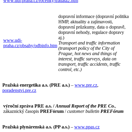
www.udi-praha.cz/rocenky/tradata2.htm
dopravní informace (dopravní politika
HMP, aktuality a zajímavosti,
dopravní průzkumy, data o dopravě,
dopravní nehody, regulace dopravy
aj.)
www.udi-
Transport and traffic information
praha.cz/obsahy/odbinfo.htm
(transport policy of the City of
Prague, hot news and things of
interest, traffic surveys, data on
transport, traffic accidents, traffic
control, etc.)
Pražská energetika a.s. (PRE a.s.)
–
www.pre.cz
,
poradenstvi.pre.cz
výroční zpráva PRE a.s. /
Annual Report of the PRE Co.
,
zákaznický časopis
PREFórum
/
customer bulletin
PREFórum
Pražská plynárenská a.s. (PP a.s.)
–
www.ppas.cz