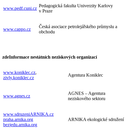
Pedagogická fakulta Univerzity Karlovy
www.pedf.cuni.cz
v Praze
Česká asociace petrolejářského průmyslu a
www.cappo.cz
obchodu
zde
Informace nestátních neziskových organizací
www.koniklec.cz
,
Agentura Koniklec
zivly.koniklec.cz
AGNES – Agentura
www.agnes.cz
neziskového sektoru
www.sdruzeniARNIKA.cz
praha.arnika.org
ARNIKA ekologické sdružení
bezjedu.arnika.org