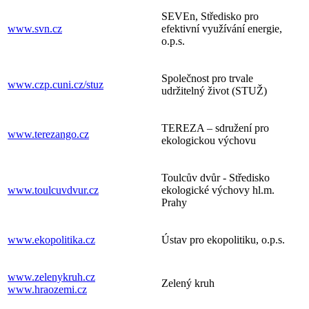
SEVEn, Středisko pro
www.svn.cz
efektivní využívání energie,
o.p.s.
Společnost pro trvale
www.czp.cuni.cz/stuz
udržitelný život (STUŽ)
TEREZA – sdružení pro
www.terezango.cz
ekologickou výchovu
Toulcův dvůr - Středisko
www.toulcuvdvur.cz
ekologické výchovy hl.m.
Prahy
www.ekopolitika.cz
Ústav pro ekopolitiku, o.p.s.
www.zelenykruh.cz
Zelený kruh
www.hraozemi.cz