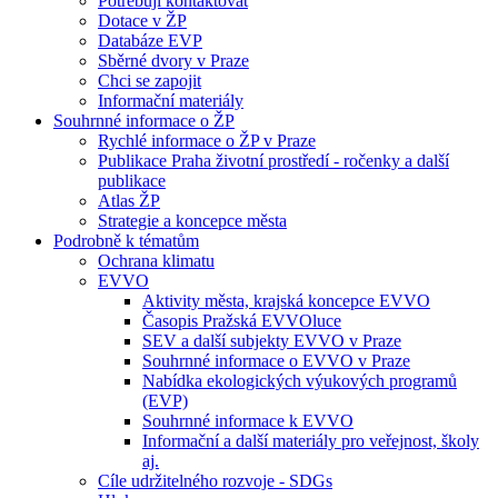
Potřebuji kontaktovat
Dotace v ŽP
Databáze EVP
Sběrné dvory v Praze
Chci se zapojit
Informační materiály
Souhrnné informace o ŽP
Rychlé informace o ŽP v Praze
Publikace Praha životní prostředí - ročenky a další
publikace
Atlas ŽP
Strategie a koncepce města
Podrobně k tématům
Ochrana klimatu
EVVO
Aktivity města, krajská koncepce EVVO
Časopis Pražská EVVOluce
SEV a další subjekty EVVO v Praze
Souhrnné informace o EVVO v Praze
Nabídka ekologických výukových programů
(EVP)
Souhrnné informace k EVVO
Informační a další materiály pro veřejnost, školy
aj.
Cíle udržitelného rozvoje - SDGs