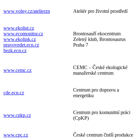
www.volny.cz/atelierzp
Ateliér pro životní prostředí
www.ekolist.cz
www.ecomonitor.cz
Brontosauří ekocentrum
www.ekolink.cz
Zelený klub, Brontosaurus
pravovedet.ecn.cz
Praha 7
bezk.ecn.cz
CEMC – České ekologické
www.cemc.cz
manažerské centrum
Centrum pro dopravu a
cde.ecn.cz
energetiku
Centrum pro komunitní práci
www.cpkp.cz
(CpKP)
www.cpc.cz
České centrum čistší produkce