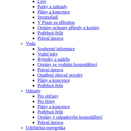
Lesy
Parky a zahrady
Plány a koncepce
Stromořadí
V Praze za přírodou
Orgány ochrany přírody a krajiny
Potřebuji řešit
Právní úprava
Voda
Souhrnné informace
Vodní toky
Rybníky a nádrže
Orgány ve vodním hospodářství
Právní úprava
Opatření obecné povahy
Plány a koncepce
Potřebuji řešit
Odpady
Pro občany
Pro firmy
Plány a koncepce
Potřebuji řešit
Orgány v odpadovém hospodářství
Právní úprava
Udržitelná energetika