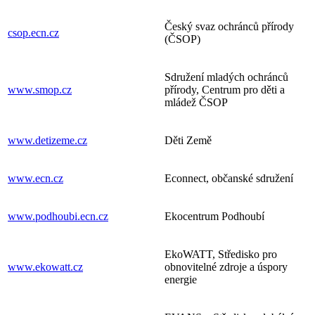
Český svaz ochránců přírody
csop.ecn.cz
(ČSOP)
Sdružení mladých ochránců
www.smop.cz
přírody, Centrum pro děti a
mládež ČSOP
www.detizeme.cz
Děti Země
www.ecn.cz
Econnect, občanské sdružení
www.podhoubi.ecn.cz
Ekocentrum Podhoubí
EkoWATT, Středisko pro
www.ekowatt.cz
obnovitelné zdroje a úspory
energie