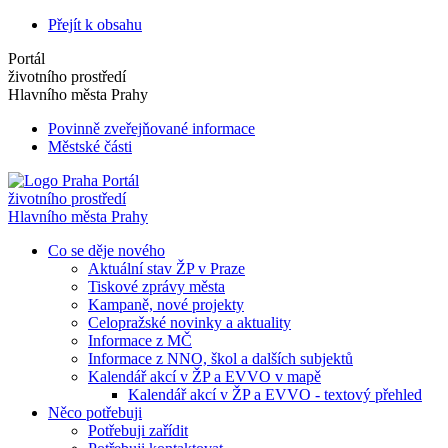
Přejít k obsahu
Portál
životního prostředí
Hlavního města Prahy
Povinně zveřejňované informace
Městské části
Portál
životního prostředí
Hlavního města Prahy
Co se děje nového
Aktuální stav ŽP v Praze
Tiskové zprávy města
Kampaně, nové projekty
Celopražské novinky a aktuality
Informace z MČ
Informace z NNO, škol a dalších subjektů
Kalendář akcí v ŽP a EVVO v mapě
Kalendář akcí v ŽP a EVVO - textový přehled
Něco potřebuji
Potřebuji zařídit