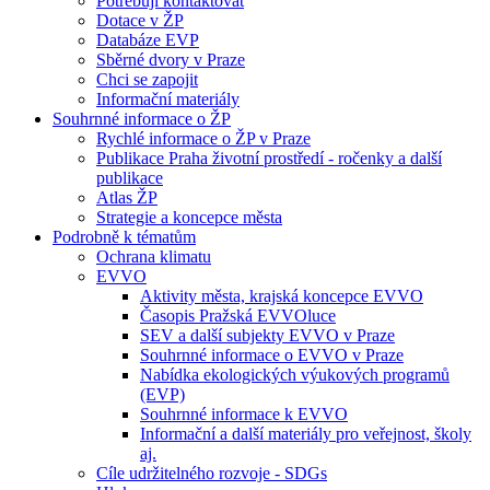
Potřebuji kontaktovat
Dotace v ŽP
Databáze EVP
Sběrné dvory v Praze
Chci se zapojit
Informační materiály
Souhrnné informace o ŽP
Rychlé informace o ŽP v Praze
Publikace Praha životní prostředí - ročenky a další
publikace
Atlas ŽP
Strategie a koncepce města
Podrobně k tématům
Ochrana klimatu
EVVO
Aktivity města, krajská koncepce EVVO
Časopis Pražská EVVOluce
SEV a další subjekty EVVO v Praze
Souhrnné informace o EVVO v Praze
Nabídka ekologických výukových programů
(EVP)
Souhrnné informace k EVVO
Informační a další materiály pro veřejnost, školy
aj.
Cíle udržitelného rozvoje - SDGs