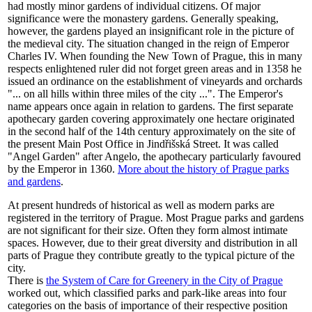
had mostly minor gardens of individual citizens. Of major
significance were the monastery gardens. Generally speaking,
however, the gardens played an insignificant role in the picture of
the medieval city. The situation changed in the reign of Emperor
Charles IV. When founding the New Town of Prague, this in many
respects enlightened ruler did not forget green areas and in 1358 he
issued an ordinance on the establishment of vineyards and orchards
"... on all hills within three miles of the city ...". The Emperor's
name appears once again in relation to gardens. The first separate
apothecary garden covering approximately one hectare originated
in the second half of the 14th century approximately on the site of
the present Main Post Office in Jindřišská Street. It was called
"Angel Garden" after Angelo, the apothecary particularly favoured
by the Emperor in 1360.
More about the history of Prague parks
and gardens
.
At present hundreds of historical as well as modern parks are
registered in the territory of Prague. Most Prague parks and gardens
are not significant for their size. Often they form almost intimate
spaces. However, due to their great diversity and distribution in all
parts of Prague they contribute greatly to the typical picture of the
city.
There is
the System of Care for Greenery in the City of Prague
worked out, which classified parks and park-like areas into four
categories on the basis of importance of their respective position