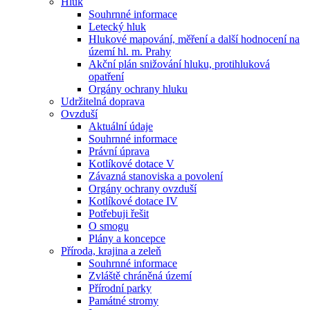
Hluk
Souhrnné informace
Letecký hluk
Hlukové mapování, měření a další hodnocení na
území hl. m. Prahy
Akční plán snižování hluku, protihluková
opatření
Orgány ochrany hluku
Udržitelná doprava
Ovzduší
Aktuální údaje
Souhrnné informace
Právní úprava
Kotlíkové dotace V
Závazná stanoviska a povolení
Orgány ochrany ovzduší
Kotlíkové dotace IV
Potřebuji řešit
O smogu
Plány a koncepce
Příroda, krajina a zeleň
Souhrnné informace
Zvláště chráněná území
Přírodní parky
Památné stromy