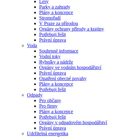
Lesy
Parky a zahrady
Plány a koncepce
Stromořadí
V Praze za přírodou
Orgány ochrany přírody a krajiny
Potřebuji řešit
Právní úprava
Voda
Souhrnné informace
Vodní toky
Rybníky a nádrže
Orgány ve vodním hospodářství
Právní úprava
Opatření obecné povahy
Plány a koncepce
Potřebuji řešit
Odpady
Pro občany
Pro firmy
Plány a koncepce
Potřebuji řešit
Orgány v odpadovém hospodářství
Právní úprava
Udržitelná energetika