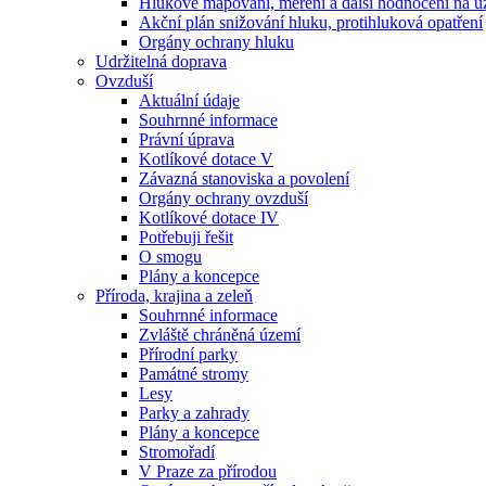
Hlukové mapování, měření a další hodnocení na ú
Akční plán snižování hluku, protihluková opatření
Orgány ochrany hluku
Udržitelná doprava
Ovzduší
Aktuální údaje
Souhrnné informace
Právní úprava
Kotlíkové dotace V
Závazná stanoviska a povolení
Orgány ochrany ovzduší
Kotlíkové dotace IV
Potřebuji řešit
O smogu
Plány a koncepce
Příroda, krajina a zeleň
Souhrnné informace
Zvláště chráněná území
Přírodní parky
Památné stromy
Lesy
Parky a zahrady
Plány a koncepce
Stromořadí
V Praze za přírodou