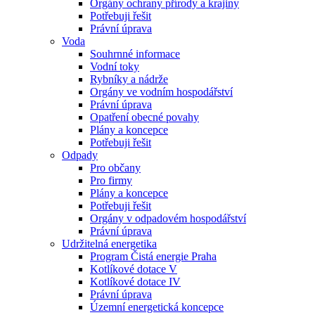
Orgány ochrany přírody a krajiny
Potřebuji řešit
Právní úprava
Voda
Souhrnné informace
Vodní toky
Rybníky a nádrže
Orgány ve vodním hospodářství
Právní úprava
Opatření obecné povahy
Plány a koncepce
Potřebuji řešit
Odpady
Pro občany
Pro firmy
Plány a koncepce
Potřebuji řešit
Orgány v odpadovém hospodářství
Právní úprava
Udržitelná energetika
Program Čistá energie Praha
Kotlíkové dotace V
Kotlíkové dotace IV
Právní úprava
Územní energetická koncepce