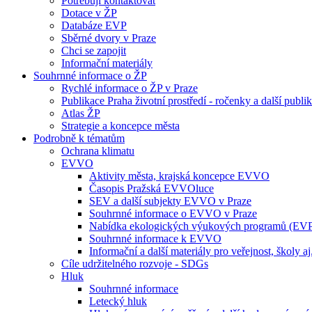
Potřebuji kontaktovat
Dotace v ŽP
Databáze EVP
Sběrné dvory v Praze
Chci se zapojit
Informační materiály
Souhrnné informace o ŽP
Rychlé informace o ŽP v Praze
Publikace Praha životní prostředí - ročenky a další publi
Atlas ŽP
Strategie a koncepce města
Podrobně k tématům
Ochrana klimatu
EVVO
Aktivity města, krajská koncepce EVVO
Časopis Pražská EVVOluce
SEV a další subjekty EVVO v Praze
Souhrnné informace o EVVO v Praze
Nabídka ekologických výukových programů (EV
Souhrnné informace k EVVO
Informační a další materiály pro veřejnost, školy aj
Cíle udržitelného rozvoje - SDGs
Hluk
Souhrnné informace
Letecký hluk