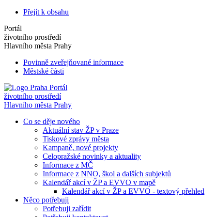
Přejít k obsahu
Portál
životního prostředí
Hlavního města Prahy
Povinně zveřejňované informace
Městské části
Portál
životního prostředí
Hlavního města Prahy
Co se děje nového
Aktuální stav ŽP v Praze
Tiskové zprávy města
Kampaně, nové projekty
Celopražské novinky a aktuality
Informace z MČ
Informace z NNO, škol a dalších subjektů
Kalendář akcí v ŽP a EVVO v mapě
Kalendář akcí v ŽP a EVVO - textový přehled
Něco potřebuji
Potřebuji zařídit