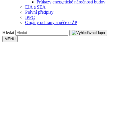
Průkazy energetické náročnosti budov
EIA a SEA
Právní předpisy
IPPC
Orgány ochrany a péče o ŽP
Hledat
MENU