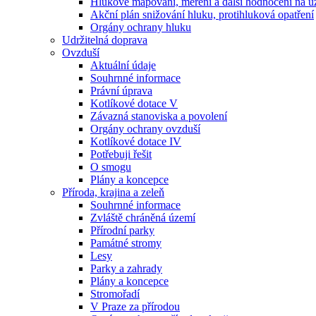
Hlukové mapování, měření a další hodnocení na ú
Akční plán snižování hluku, protihluková opatření
Orgány ochrany hluku
Udržitelná doprava
Ovzduší
Aktuální údaje
Souhrnné informace
Právní úprava
Kotlíkové dotace V
Závazná stanoviska a povolení
Orgány ochrany ovzduší
Kotlíkové dotace IV
Potřebuji řešit
O smogu
Plány a koncepce
Příroda, krajina a zeleň
Souhrnné informace
Zvláště chráněná území
Přírodní parky
Památné stromy
Lesy
Parky a zahrady
Plány a koncepce
Stromořadí
V Praze za přírodou