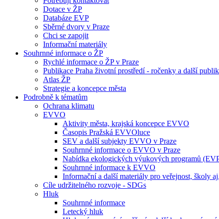
Potřebuji kontaktovat
Dotace v ŽP
Databáze EVP
Sběrné dvory v Praze
Chci se zapojit
Informační materiály
Souhrnné informace o ŽP
Rychlé informace o ŽP v Praze
Publikace Praha životní prostředí - ročenky a další publi
Atlas ŽP
Strategie a koncepce města
Podrobně k tématům
Ochrana klimatu
EVVO
Aktivity města, krajská koncepce EVVO
Časopis Pražská EVVOluce
SEV a další subjekty EVVO v Praze
Souhrnné informace o EVVO v Praze
Nabídka ekologických výukových programů (EV
Souhrnné informace k EVVO
Informační a další materiály pro veřejnost, školy aj
Cíle udržitelného rozvoje - SDGs
Hluk
Souhrnné informace
Letecký hluk