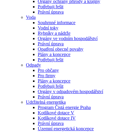
Orgány ochrany přírody a krajiny
Potřebuji řešit
Právní úprava
Voda
Souhrnné informace
Vodní toky
Rybníky a nádrže
Orgány ve vodním hospodářství
Právní úprava
Opatření obecné povahy
Plány a koncepce
Potřebuji řešit
Odpady
Pro občany
Pro firmy
Plány a koncepce
Potřebuji řešit
Orgány v odpadovém hospodářství
Právní úprava
Udržitelná energetika
Program Čistá energie Praha
Kotlíkové dotace V
Kotlíkové dotace IV
Právní úprava
Územní energetická koncepce