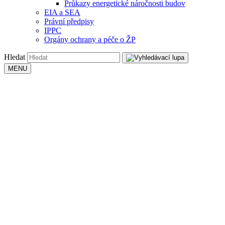
Průkazy energetické náročnosti budov
EIA a SEA
Právní předpisy
IPPC
Orgány ochrany a péče o ŽP
Hledat
MENU