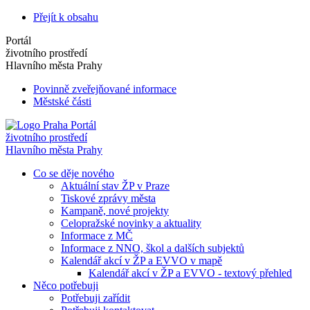
Přejít k obsahu
Portál
životního prostředí
Hlavního města Prahy
Povinně zveřejňované informace
Městské části
Portál
životního prostředí
Hlavního města Prahy
Co se děje nového
Aktuální stav ŽP v Praze
Tiskové zprávy města
Kampaně, nové projekty
Celopražské novinky a aktuality
Informace z MČ
Informace z NNO, škol a dalších subjektů
Kalendář akcí v ŽP a EVVO v mapě
Kalendář akcí v ŽP a EVVO - textový přehled
Něco potřebuji
Potřebuji zařídit