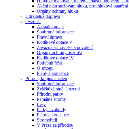
Hlukové mapování, měření a další hodnocení na ú
Akční plán snižování hluku, protihluková opatření
Orgány ochrany hluku
Udržitelná doprava
Ovzduší
Aktuální údaje
Souhrnné informace
Právní úprava
Kotlíkové dotace V
Závazná stanoviska a povolení
Orgány ochrany ovzduší
Kotlíkové dotace IV
Potřebuji řešit
O smogu
Plány a koncepce
Příroda, krajina a zeleň
Souhrnné informace
Zvláště chráněná území
Přírodní parky
Památné stromy
Lesy
Parky a zahrady
Plány a koncepce
Stromořadí
V Praze za přírodou