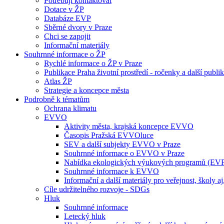
Potřebuji kontaktovat
Dotace v ŽP
Databáze EVP
Sběrné dvory v Praze
Chci se zapojit
Informační materiály
Souhrnné informace o ŽP
Rychlé informace o ŽP v Praze
Publikace Praha životní prostředí - ročenky a další publi
Atlas ŽP
Strategie a koncepce města
Podrobně k tématům
Ochrana klimatu
EVVO
Aktivity města, krajská koncepce EVVO
Časopis Pražská EVVOluce
SEV a další subjekty EVVO v Praze
Souhrnné informace o EVVO v Praze
Nabídka ekologických výukových programů (EV
Souhrnné informace k EVVO
Informační a další materiály pro veřejnost, školy aj
Cíle udržitelného rozvoje - SDGs
Hluk
Souhrnné informace
Letecký hluk