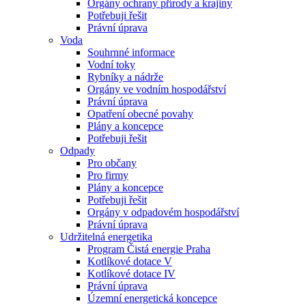
Orgány ochrany přírody a krajiny
Potřebuji řešit
Právní úprava
Voda
Souhrnné informace
Vodní toky
Rybníky a nádrže
Orgány ve vodním hospodářství
Právní úprava
Opatření obecné povahy
Plány a koncepce
Potřebuji řešit
Odpady
Pro občany
Pro firmy
Plány a koncepce
Potřebuji řešit
Orgány v odpadovém hospodářství
Právní úprava
Udržitelná energetika
Program Čistá energie Praha
Kotlíkové dotace V
Kotlíkové dotace IV
Právní úprava
Územní energetická koncepce