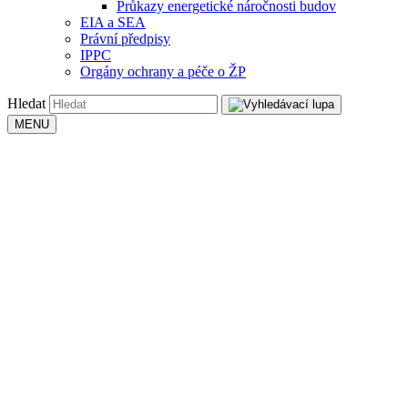
Průkazy energetické náročnosti budov
EIA a SEA
Právní předpisy
IPPC
Orgány ochrany a péče o ŽP
Hledat
MENU