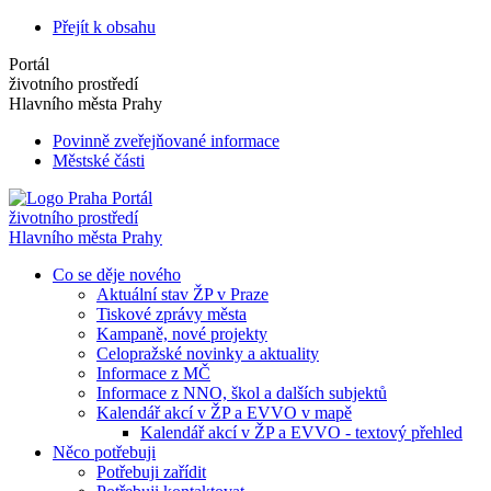
Přejít k obsahu
Portál
životního prostředí
Hlavního města Prahy
Povinně zveřejňované informace
Městské části
Portál
životního prostředí
Hlavního města Prahy
Co se děje nového
Aktuální stav ŽP v Praze
Tiskové zprávy města
Kampaně, nové projekty
Celopražské novinky a aktuality
Informace z MČ
Informace z NNO, škol a dalších subjektů
Kalendář akcí v ŽP a EVVO v mapě
Kalendář akcí v ŽP a EVVO - textový přehled
Něco potřebuji
Potřebuji zařídit