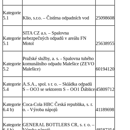
Kategorie
5.1
Klio, s.r.o. – Čistírna odpadních vod
25098608
SITA CZ a.s. – Spalovna
Kategorie
nebezpečných odpadů v areálu FN
5.1
Motol
25638955
Pražské služby, a. s. - Spalovna tuhého
Kategorie
komunálního odpadu Malešice (ZEVO
5.2
Malešice)
60194120
Kategorie
A.S.A., spol. s r. o. – Skládka odpadů
5.4
S – OO3 se sektorem S – OO1 Ďáblice
45809712
Kategorie
Coca-Cola HBC Česká republika, s. r.
6.4 b)
o. - Výroba nápojů
41189698
Kategorie
GENERAL BOTTLERS CR, s. r. o. –
6.4 b)
Výroba nápojů
48587354