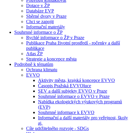
Potřebuji kontaktovat
Dotace v ŽP
Databáze EVP
Sběrné dvory v Praze
Chci se zapojit
Informační materiály
Souhrnné informace o ŽP
Rychlé informace o ŽP v Praze
Publikace Praha životní prostředí - ročenky a další
publikace
Atlas ŽP
Strategie a koncepce města
Podrobně k tématům
Ochrana klimatu
EVVO
Aktivity města, krajská koncepce EVVO
Časopis Pražská EVVOluce
SEV a další subjekty EVVO v Praze
Souhrnné informace o EVVO v Praze
Nabídka ekologických výukových programů
(EVP)
Souhrnné informace k EVVO
Informační a další materiály pro veřejnost, školy
aj.
Cíle udržitelného rozvoje - SDGs