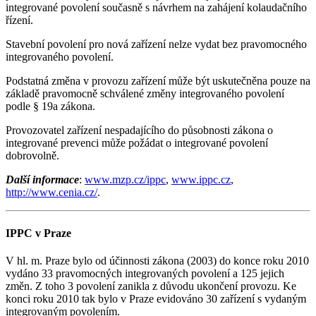
integrované povolení současně s návrhem na zahájení kolaudačního
řízení.
Stavební povolení pro nová zařízení nelze vydat bez pravomocného
integrovaného povolení.
Podstatná změna v provozu zařízení může být uskutečněna pouze na
základě pravomocně schválené změny integrovaného povolení
podle § 19a zákona.
Provozovatel zařízení nespadajícího do působnosti zákona o
integrované prevenci může požádat o integrované povolení
dobrovolně.
Další informace
:
www.mzp.cz/ippc
,
www.ippc.cz
,
http://www.cenia.cz/
.
IPPC v Praze
V hl. m. Praze bylo od účinnosti zákona (2003) do konce roku 2010
vydáno 33 pravomocných integrovaných povolení a 125 jejich
změn. Z toho 3 povolení zanikla z důvodu ukončení provozu. Ke
konci roku 2010 tak bylo v Praze evidováno 30 zařízení s vydaným
integrovaným povolením.