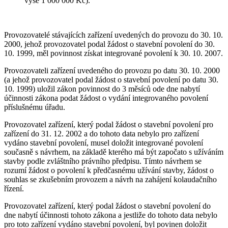
výše 1 000 000 Kč).
Provozovatelé stávajících zařízení uvedených do provozu do 30. 10.
2000, jehož provozovatel podal žádost o stavební povolení do 30.
10. 1999, měl povinnost získat integrované povolení k 30. 10. 2007.
Provozovateli zařízení uvedeného do provozu po datu 30. 10. 2000
(a jehož provozovatel podal žádost o stavební povolení po datu 30.
10. 1999) uložil zákon povinnost do 3 měsíců ode dne nabytí
účinnosti zákona podat žádost o vydání integrovaného povolení
příslušnému úřadu.
Provozovatel zařízení, který podal žádost o stavební povolení pro
zařízení do 31. 12. 2002 a do tohoto data nebylo pro zařízení
vydáno stavební povolení, musel doložit integrované povolení
současně s návrhem, na základě kterého má být započato s užíváním
stavby podle zvláštního právního předpisu. Tímto návrhem se
rozumí žádost o povolení k předčasnému užívání stavby, žádost o
souhlas se zkušebním provozem a návrh na zahájení kolaudačního
řízení.
Provozovatel zařízení, který podal žádost o stavební povolení do
dne nabytí účinnosti tohoto zákona a jestliže do tohoto data nebylo
pro toto zařízení vydáno stavební povolení, byl povinen doložit