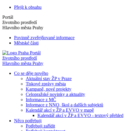
Přejít k obsahu
Portál
životního prostředí
Hlavního města Prahy
Povinně zveřejňované informace
Městské části
Portál
životního prostředí
Hlavního města Prahy
Co se děje nového
Aktuální stav ŽP v Praze
Tiskové zprávy města
Kampaně, nové projekty
Celopražské novinky a aktuality
Informace z MČ
Informace z NNO, škol a dalších subjektů
Kalendář akcí v ŽP a EVVO v mapě
Kalendář akcí v ŽP a EVVO - textový přehled
Něco potřebuji
Potřebuji zařídit