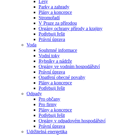
Lesy
Parky a zahrady
Plány a koncepce
Stromořadí
V Praze za přírodou
Orgány ochrany přírody a krajiny
Potřebuji řešit
Právní úprava
Voda
Souhrnné informace
Vodní toky
Rybníky a nádrže
Orgány ve vodním hospodářství
Právní úprava
Opatření obecné povahy
Plány a koncepce
Potřebuji řešit
Odpady
Pro občany
Pro firmy
Plány a koncepce
Potřebuji řešit
Orgány v odpadovém hospodářství
Právní úprava
Udržitelná energetika