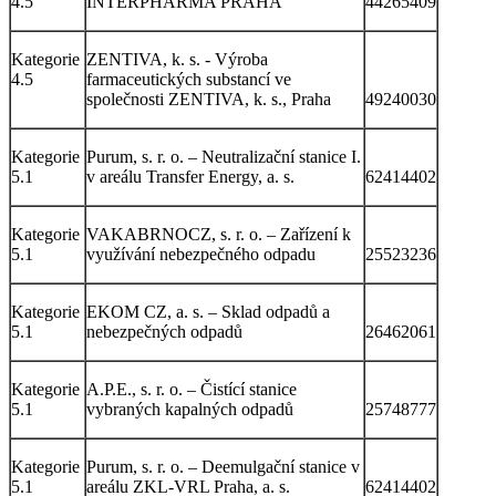
4.5
INTERPHARMA PRAHA
44265409
Kategorie
ZENTIVA, k. s. - Výroba
4.5
farmaceutických substancí ve
společnosti ZENTIVA, k. s., Praha
49240030
Kategorie
Purum, s. r. o. – Neutralizační stanice I.
5.1
v areálu Transfer Energy, a. s.
62414402
Kategorie
VAKABRNOCZ, s. r. o. – Zařízení k
5.1
využívání nebezpečného odpadu
25523236
Kategorie
EKOM CZ, a. s. – Sklad odpadů a
5.1
nebezpečných odpadů
26462061
Kategorie
A.P.E., s. r. o. – Čistící stanice
5.1
vybraných kapalných odpadů
25748777
Kategorie
Purum, s. r. o. – Deemulgační stanice v
5.1
areálu ZKL-VRL Praha, a. s.
62414402