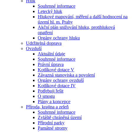
Hluk
Souhrnné informace
Letecký hluk
Hlukové mapování, měření a další hodnocení na
území hl. m. Prahy
Akční plán snižování hluku, protihluková
opatření
Orgány ochrany hluku
Udržitelná doprava
Ovzduší
Aktuální údaje
Souhrnné informace
Právní úprava
Kotlíkové dotace V
Závazná stanoviska a povolení
Orgány ochrany ovzduší
Kotlíkové dotace IV
Potřebuji řešit
O smogu
Plány a koncepce
Příroda, krajina a zeleň
Souhrnné informace
Zvláště chráněná území
Přírodní parky
Památné stromy