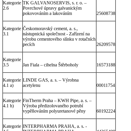
Kategorie
TK GALVANOSERVIS, s. r. o. –
2.6
Povrchové úpravy galvanickým
pokovováním a lakováním
25608738
Kategorie
Českomoravský cement, a. s.,
3.1
nástupnická společnost - Zařízení na
výrobu cementového slínku v rotačních
pecích
26209578
Kategorie
3.5
Jan Fiala – cihelna Štěrboholy
16573188
Kategorie
LINDE GAS, a. s. – Výrobna
4.1 a)
acetylenu
00011754
Kategorie
FinTherm Praha – KWH Pipe, a. s. –
4.1 h)
Výroba předizolovaného potrubí
vypěňováním polyuretanové pěny
60192224
Kategorie
INTERPHARMA PRAHA, a. s. -