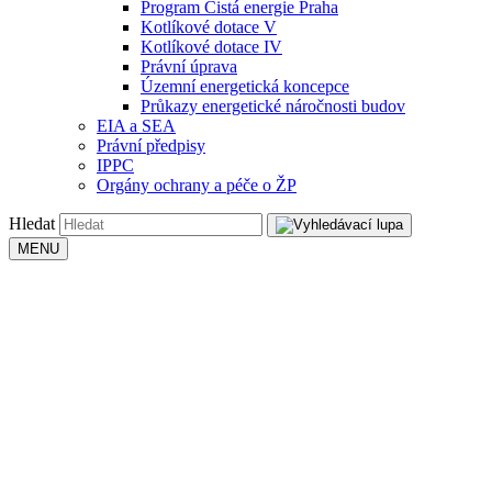
Program Čistá energie Praha
Kotlíkové dotace V
Kotlíkové dotace IV
Právní úprava
Územní energetická koncepce
Průkazy energetické náročnosti budov
EIA a SEA
Právní předpisy
IPPC
Orgány ochrany a péče o ŽP
Hledat
MENU