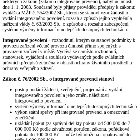
některých zákonů (zákon o integrované prevenci), nabyl účinnosti
dne 1. 1. 2003. Současně byly přijaty prováděcí předpisy k zákonu:
vyhláška MŽP č. 554/2002 Sb., kterou se stanoví vzor žádosti o
vydání integrovaného povolení, rozsah a způsob jejího vyplnění a
nařízení vlády č. 63/2003 Sb., o způsobu a rozsahu zabezpečení
systému výměny informací o nejlepších dostupných technikách.
Integrované povolení
– rozhodnutí, kterým se stanoví podmínky k
provozu zařízení včetně provozu činností přímo spojených s
provozem zařízení v místě. Vydává se namísto rozhodnutí,
stanovisek, vyjádření a souhlasů vydávaných podle zvláštních
právních předpisů zejména v oblasti ochrany životního prostředí a
ochrany veřejného zdraví.
Zákon č. 76/2002 Sb., o integrované prevenci stanoví
postup podání žádosti, zveřejnění, projednání a vydání
integrovaného povolení a jeho změn, náležitosti
integrovaného povolení
systém výměny informací o nejlepších dostupných technikách
výkon státní správy při integrované prevenci a omezování
znečištění
ukládání pokut (za správní delikty pokuta od 500 000 do 7
000 000 Kč podle závažnosti porušení zákona, pořádková
pokuta do 100 000 Kč – může být uložena i opakovaně do