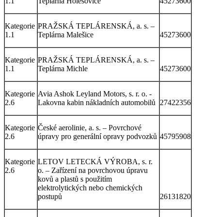
1.1
Teplárna Holešovice
45273600
Kategorie
PRAŽSKÁ TEPLÁRENSKÁ, a. s. –
1.1
Teplárna Malešice
45273600
Kategorie
PRAŽSKÁ TEPLÁRENSKÁ, a. s. –
1.1
Teplárna Michle
45273600
Kategorie
Avia Ashok Leyland Motors, s. r. o. -
2.6
Lakovna kabin nákladních automobilů
27422356
Kategorie
České aerolinie, a. s. – Povrchové
2.6
úpravy pro generální opravy podvozků
45795908
Kategorie
LETOV LETECKÁ VÝROBA, s. r.
2.6
o. – Zařízení na povrchovou úpravu
kovů a plastů s použitím
elektrolytických nebo chemických
postupů
26131820