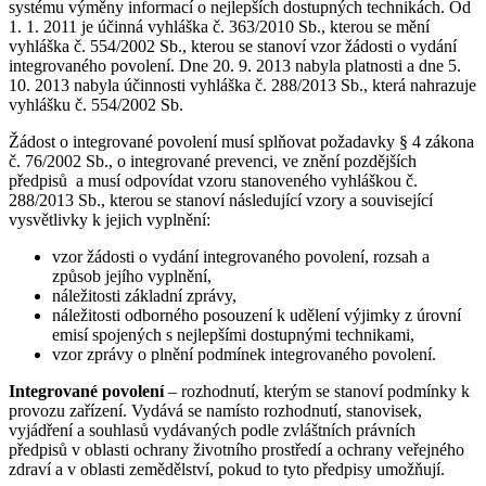
systému výměny informací o nejlepších dostupných technikách. Od
1. 1. 2011 je účinná vyhláška č. 363/2010 Sb., kterou se mění
vyhláška č. 554/2002 Sb., kterou se stanoví vzor žádosti o vydání
integrovaného povolení. Dne 20. 9. 2013 nabyla platnosti a dne 5.
10. 2013 nabyla účinnosti vyhláška č. 288/2013 Sb., která nahrazuje
vyhlášku č. 554/2002 Sb.
Žádost o integrované povolení musí splňovat požadavky § 4 zákona
č. 76/2002 Sb., o integrované prevenci, ve znění pozdějších
předpisů a musí odpovídat vzoru stanoveného vyhláškou č.
288/2013 Sb., kterou se stanoví následující vzory a související
vysvětlivky k jejich vyplnění:
vzor žádosti o vydání integrovaného povolení, rozsah a
způsob jejího vyplnění,
náležitosti základní zprávy,
náležitosti odborného posouzení k udělení výjimky z úrovní
emisí spojených s nejlepšími dostupnými technikami,
vzor zprávy o plnění podmínek integrovaného povolení.
Integrované povolení
– rozhodnutí, kterým se stanoví podmínky k
provozu zařízení. Vydává se namísto rozhodnutí, stanovisek,
vyjádření a souhlasů vydávaných podle zvláštních právních
předpisů v oblasti ochrany životního prostředí a ochrany veřejného
zdraví a v oblasti zemědělství, pokud to tyto předpisy umožňují.