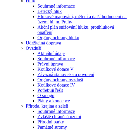
Hluk
Souhrnné informace
Letecký hluk
Hlukové mapování, měření a další hodnocení na
území hl. m. Prahy
Akční plán snižování hluku, protihluková
opatření
Orgány ochrany hluku
Udržitelná doprava
Ovzduší
Aktuální údaje
Souhrnné informace
Právní úprava
Kotlíkové dotace V
Závazná stanoviska a povolení
Orgány ochrany ovzduší
Kotlíkové dotace IV
Potřebuji řešit
O smogu
Plány a koncepce
Příroda, krajina a zeleň
Souhrnné informace
Zvláště chráněná území
Přírodní parky
Památné stromy