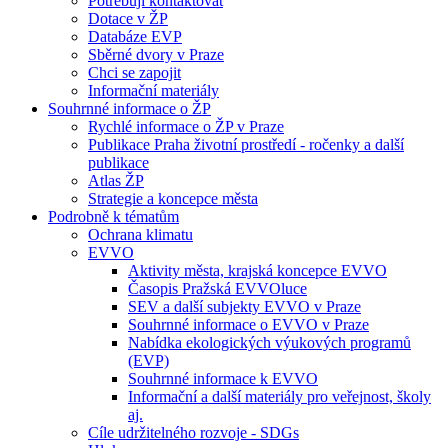
Potřebuji kontaktovat
Dotace v ŽP
Databáze EVP
Sběrné dvory v Praze
Chci se zapojit
Informační materiály
Souhrnné informace o ŽP
Rychlé informace o ŽP v Praze
Publikace Praha životní prostředí - ročenky a další
publikace
Atlas ŽP
Strategie a koncepce města
Podrobně k tématům
Ochrana klimatu
EVVO
Aktivity města, krajská koncepce EVVO
Časopis Pražská EVVOluce
SEV a další subjekty EVVO v Praze
Souhrnné informace o EVVO v Praze
Nabídka ekologických výukových programů
(EVP)
Souhrnné informace k EVVO
Informační a další materiály pro veřejnost, školy
aj.
Cíle udržitelného rozvoje - SDGs