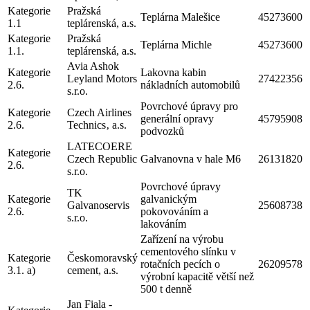
Kategorie
Pražská
Teplárna Malešice
45273600
1.1
teplárenská, a.s.
Kategorie
Pražská
Teplárna Michle
45273600
1.1.
teplárenská, a.s.
Avia Ashok
Kategorie
Lakovna kabin
Leyland Motors
27422356
2.6.
nákladních automobilů
s.r.o.
Povrchové úpravy pro
Kategorie
Czech Airlines
generální opravy
45795908
2.6.
Technics‚ a.s.
podvozků
LATECOERE
Kategorie
Czech Republic
Galvanovna v hale M6
26131820
2.6.
s.r.o.
Povrchové úpravy
TK
Kategorie
galvanickým
Galvanoservis
25608738
2.6.
pokovováním a
s.r.o.
lakováním
Zařízení na výrobu
cementového slínku v
Kategorie
Českomoravský
rotačních pecích o
26209578
3.1. a)
cement, a.s.
výrobní kapacitě větší než
500 t denně
Jan Fiala -