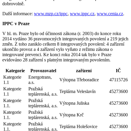
dobrovolně.
Další informace:
www.mzp.cz/ippc
,
www.ippc.cz
,
www.cenia.cz
.
IPPC v Praze
V hl. m. Praze bylo od účinnosti zákona (r. 2003) do konce roku
2014 vydáno 36 pravomocných integrovaných povolení a 219 jejich
změn. Z toho zaniklo celkem 8 integrovaných povolení: 4 zařízení
ukončilo provoz a 4 zařízení vylo vyňato z režimu zákona o
integrované prevenci. Ke konci roku 2014 tak bylo v Praze
evidováno 28 zařízení s platným integrovaným povolením.
Kategorie
Provozovatel
zařízení
IČ
Kategorie
Energotrans,
Výtopna Třeboradice
47115726
1.1
a.s.
Kategorie
Pražská
Teplárna Veleslavín
45273600
1.1
teplárenská, a.s.
Kategorie
Pražská
Výtopna Juliska
45273600
1.1.
teplárenská, a.s.
Kategorie
Pražská
Výtopna Krč
45273600
1.1.
teplárenská, a.s.
Kategorie
Pražská
Teplárna Holešovice
45273600
1.1.
teplárenská, a.s.