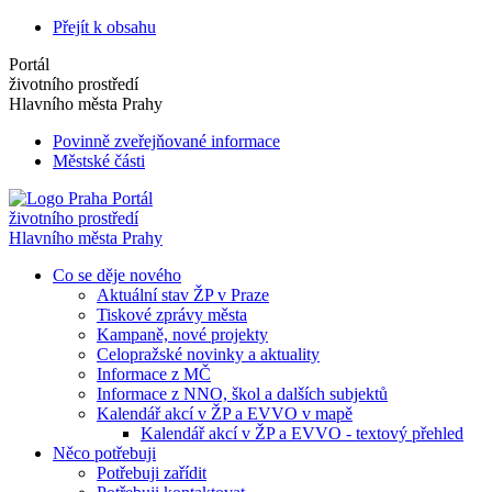
Přejít k obsahu
Portál
životního prostředí
Hlavního města Prahy
Povinně zveřejňované informace
Městské části
Portál
životního prostředí
Hlavního města Prahy
Co se děje nového
Aktuální stav ŽP v Praze
Tiskové zprávy města
Kampaně, nové projekty
Celopražské novinky a aktuality
Informace z MČ
Informace z NNO, škol a dalších subjektů
Kalendář akcí v ŽP a EVVO v mapě
Kalendář akcí v ŽP a EVVO - textový přehled
Něco potřebuji
Potřebuji zařídit