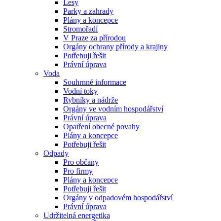
Lesy
Parky a zahrady
Plány a koncepce
Stromořadí
V Praze za přírodou
Orgány ochrany přírody a krajiny
Potřebuji řešit
Právní úprava
Voda
Souhrnné informace
Vodní toky
Rybníky a nádrže
Orgány ve vodním hospodářství
Právní úprava
Opatření obecné povahy
Plány a koncepce
Potřebuji řešit
Odpady
Pro občany
Pro firmy
Plány a koncepce
Potřebuji řešit
Orgány v odpadovém hospodářství
Právní úprava
Udržitelná energetika