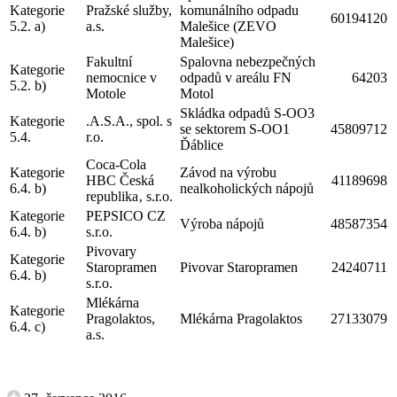
Kategorie
Pražské služby,
komunálního odpadu
60194120
5.2. a)
a.s.
Malešice (ZEVO
Malešice)
Fakultní
Spalovna nebezpečných
Kategorie
nemocnice v
odpadů v areálu FN
64203
5.2. b)
Motole
Motol
Skládka odpadů S-OO3
Kategorie
.A.S.A., spol. s
se sektorem S-OO1
45809712
5.4.
r.o.
Ďáblice
Coca-Cola
Kategorie
Závod na výrobu
HBC Česká
41189698
6.4. b)
nealkoholických nápojů
republika‚ s.r.o.
Kategorie
PEPSICO CZ
Výroba nápojů
48587354
6.4. b)
s.r.o.
Pivovary
Kategorie
Staropramen
Pivovar Staropramen
24240711
6.4. b)
s.r.o.
Mlékárna
Kategorie
Pragolaktos,
Mlékárna Pragolaktos
27133079
6.4. c)
a.s.