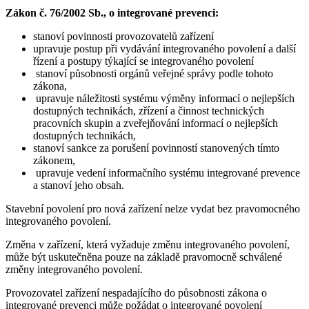
Zákon č. 76/2002 Sb., o integrované prevenci:
stanoví povinnosti provozovatelů zařízení
upravuje postup při vydávání integrovaného povolení a další
řízení a postupy týkající se integrovaného povolení
stanoví působnosti orgánů veřejné správy podle tohoto
zákona,
upravuje náležitosti systému výměny informací o nejlepších
dostupných technikách, zřízení a činnost technických
pracovních skupin a zveřejňování informací o nejlepších
dostupných technikách,
stanoví sankce za porušení povinností stanovených tímto
zákonem,
upravuje vedení informačního systému integrované prevence
a stanoví jeho obsah.
Stavební povolení pro nová zařízení nelze vydat bez pravomocného
integrovaného povolení.
Změna v zařízení, která vyžaduje změnu integrovaného povolení,
může být uskutečněna pouze na základě pravomocně schválené
změny integrovaného povolení.
Provozovatel zařízení nespadajícího do působnosti zákona o
integrované prevenci může požádat o integrované povolení