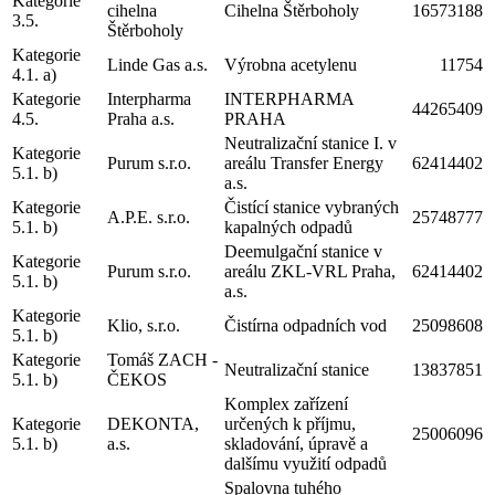
Kategorie
cihelna
Cihelna Štěrboholy
16573188
3.5.
Štěrboholy
Kategorie
Linde Gas a.s.
Výrobna acetylenu
11754
4.1. a)
Kategorie
Interpharma
INTERPHARMA
44265409
4.5.
Praha a.s.
PRAHA
Neutralizační stanice I. v
Kategorie
Purum s.r.o.
areálu Transfer Energy
62414402
5.1. b)
a.s.
Kategorie
Čistící stanice vybraných
A.P.E. s.r.o.
25748777
5.1. b)
kapalných odpadů
Deemulgační stanice v
Kategorie
Purum s.r.o.
areálu ZKL-VRL Praha,
62414402
5.1. b)
a.s.
Kategorie
Klio, s.r.o.
Čistírna odpadních vod
25098608
5.1. b)
Kategorie
Tomáš ZACH -
Neutralizační stanice
13837851
5.1. b)
ČEKOS
Komplex zařízení
Kategorie
DEKONTA,
určených k příjmu,
25006096
5.1. b)
a.s.
skladování, úpravě a
dalšímu využití odpadů
Spalovna tuhého