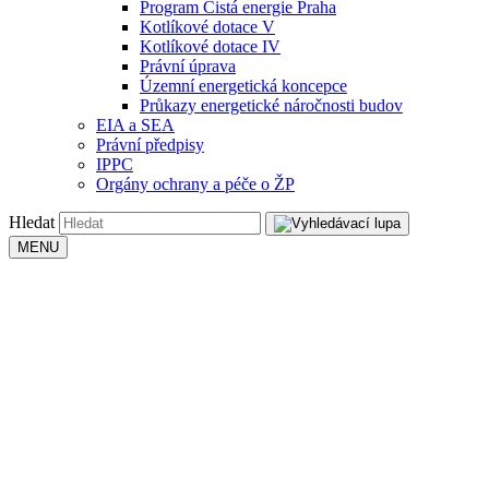
Program Čistá energie Praha
Kotlíkové dotace V
Kotlíkové dotace IV
Právní úprava
Územní energetická koncepce
Průkazy energetické náročnosti budov
EIA a SEA
Právní předpisy
IPPC
Orgány ochrany a péče o ŽP
Hledat
MENU