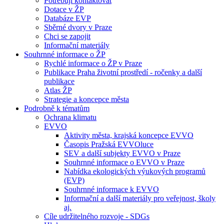
Potřebuji kontaktovat
Dotace v ŽP
Databáze EVP
Sběrné dvory v Praze
Chci se zapojit
Informační materiály
Souhrnné informace o ŽP
Rychlé informace o ŽP v Praze
Publikace Praha životní prostředí - ročenky a další
publikace
Atlas ŽP
Strategie a koncepce města
Podrobně k tématům
Ochrana klimatu
EVVO
Aktivity města, krajská koncepce EVVO
Časopis Pražská EVVOluce
SEV a další subjekty EVVO v Praze
Souhrnné informace o EVVO v Praze
Nabídka ekologických výukových programů
(EVP)
Souhrnné informace k EVVO
Informační a další materiály pro veřejnost, školy
aj.
Cíle udržitelného rozvoje - SDGs