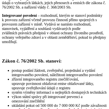
údajů o vybraných látkách, jejich přenosech a emisích dle zákona č.
76/2002 Sb. a nařízení vlády č. 368/2003 Sb.
Integrované povolení
– rozhodnutí, kterým se stanoví podmínky
k provozu zařízení včetně provozu činností přímo spojených s
provozem zařízení v místě. Vydává se namísto rozhodnutí,
stanovisek, vyjádření a souhlasů vydávaných podle
zvláštních právních předpisů v oblasti ochrany životního prostředí,
ochrany veřejného zdraví a v oblasti zemědělství, pokud to předpisy
umožňují.
Zákon č. 76/2002 Sb. stanoví:
postup podání žádosti, zveřejnění, projednání a vydání
integrovaného povolení, náležitosti integrovaného povolení
zřízení integrovaného registru znečišťování,
upravuje povinnost ohlašovat emise ohlašované látky,
upravuje zveřejňování údajů z registru
systém výměny informací o nejlepších dostupných technikách
výkon státní správy při integrované prevenci a
omezování znečištění
ukládání pokut od 500 000 do 7 000 000 Kč podle závažnosti