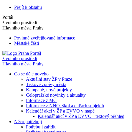
Přejít k obsahu
Portál
životního prostředí
Hlavního města Prahy
Povinně zveřejňované informace
Městské části
Portál
životního prostředí
Hlavního města Prahy
Co se děje nového
Aktuální stav ŽP v Praze
Tiskové zprávy města
Kampaně, nové projekty
Celopražské novinky a aktuality
Informace z MČ
Informace z NNO, škol a dalších subjektů
Kalendář akcí v ŽP a EVVO v mapě
Kalendář akcí v ŽP a EVVO - textový přehled
Něco potřebuji
Potřebuji zařídit