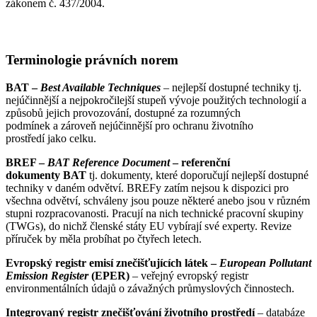
zákonem č. 437/2004.
Terminologie právních norem
BAT –
Best Available Techniques
– nejlepší dostupné techniky tj.
nejúčinnější a nejpokročilejší stupeň vývoje použitých technologií a
způsobů jejich provozování, dostupné za rozumných
podmínek a zároveň nejúčinnější pro ochranu životního
prostředí jako celku.
BREF –
BAT Reference Document
– referenční
dokumenty BAT
tj. dokumenty, které doporučují nejlepší dostupné
techniky v daném odvětví. BREFy zatím nejsou k dispozici pro
všechna odvětví, schváleny jsou pouze některé anebo jsou v různém
stupni rozpracovanosti. Pracují na nich technické pracovní skupiny
(TWGs), do nichž členské státy EU vybírají své experty. Revize
příruček by měla probíhat po čtyřech letech.
Evropský registr emisí znečišťujících látek –
European Pollutant
Emission Register
(EPER)
– veřejný evropský registr
environmentálních údajů o závažných průmyslových činnostech.
Integrovaný registr znečišťování životního prostředí
– databáze