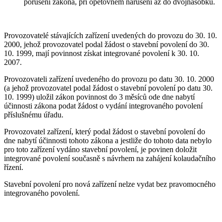
porušení zákona, při opětovném narušení až do dvojnásobku.
Provozovatelé stávajících zařízení uvedených do provozu do 30. 10.
2000, jehož provozovatel podal žádost o stavební povolení do 30.
10. 1999, mají povinnost získat integrované povolení k 30. 10.
2007.
Provozovateli zařízení uvedeného do provozu po datu 30. 10. 2000
(a jehož provozovatel podal žádost o stavební povolení po datu 30.
10. 1999) uložil zákon povinnost do 3 měsíců ode dne nabytí
účinnosti zákona podat žádost o vydání integrovaného povolení
příslušnému úřadu.
Provozovatel zařízení, který podal žádost o stavební povolení do
dne nabytí účinnosti tohoto zákona a jestliže do tohoto data nebylo
pro toto zařízení vydáno stavební povolení, je povinen doložit
integrované povolení současně s návrhem na zahájení kolaudačního
řízení.
Stavební povolení pro nová zařízení nelze vydat bez pravomocného
integrovaného povolení.