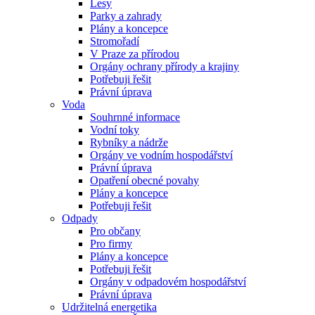
Lesy
Parky a zahrady
Plány a koncepce
Stromořadí
V Praze za přírodou
Orgány ochrany přírody a krajiny
Potřebuji řešit
Právní úprava
Voda
Souhrnné informace
Vodní toky
Rybníky a nádrže
Orgány ve vodním hospodářství
Právní úprava
Opatření obecné povahy
Plány a koncepce
Potřebuji řešit
Odpady
Pro občany
Pro firmy
Plány a koncepce
Potřebuji řešit
Orgány v odpadovém hospodářství
Právní úprava
Udržitelná energetika