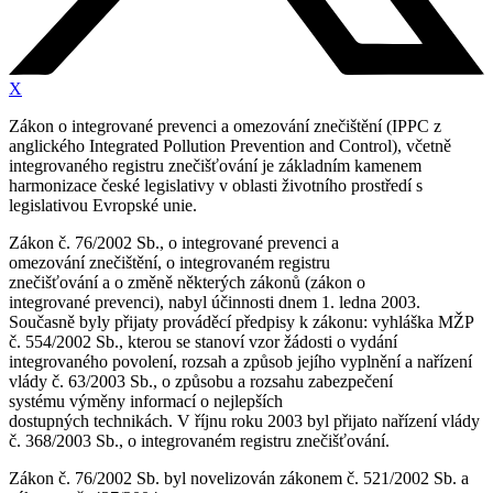
X
Zákon o integrované prevenci a omezování znečištění (IPPC z
anglického Integrated Pollution Prevention and Control), včetně
integrovaného registru znečišťování je základním kamenem
harmonizace české legislativy v oblasti životního prostředí s
legislativou Evropské unie.
Zákon č. 76/2002 Sb., o integrované prevenci a
omezování znečištění, o integrovaném registru
znečišťování a o změně některých zákonů (zákon o
integrované prevenci), nabyl účinnosti dnem 1. ledna 2003.
Současně byly přijaty prováděcí předpisy k zákonu: vyhláška MŽP
č. 554/2002 Sb., kterou se stanoví vzor žádosti o vydání
integrovaného povolení, rozsah a způsob jejího vyplnění a nařízení
vlády č. 63/2003 Sb., o způsobu a rozsahu zabezpečení
systému výměny informací o nejlepších
dostupných technikách. V říjnu roku 2003 byl přijato nařízení vlády
č. 368/2003 Sb., o integrovaném registru znečišťování.
Zákon č. 76/2002 Sb. byl novelizován zákonem č. 521/2002 Sb. a