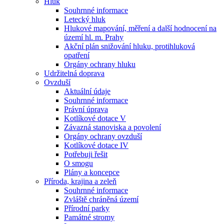
Hluk
Souhrnné informace
Letecký hluk
Hlukové mapování, měření a další hodnocení na
území hl. m. Prahy
Akční plán snižování hluku, protihluková
opatření
Orgány ochrany hluku
Udržitelná doprava
Ovzduší
Aktuální údaje
Souhrnné informace
Právní úprava
Kotlíkové dotace V
Závazná stanoviska a povolení
Orgány ochrany ovzduší
Kotlíkové dotace IV
Potřebuji řešit
O smogu
Plány a koncepce
Příroda, krajina a zeleň
Souhrnné informace
Zvláště chráněná území
Přírodní parky
Památné stromy