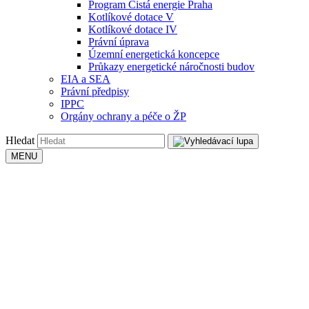
Program Čistá energie Praha
Kotlíkové dotace V
Kotlíkové dotace IV
Právní úprava
Územní energetická koncepce
Průkazy energetické náročnosti budov
EIA a SEA
Právní předpisy
IPPC
Orgány ochrany a péče o ŽP
Hledat
MENU