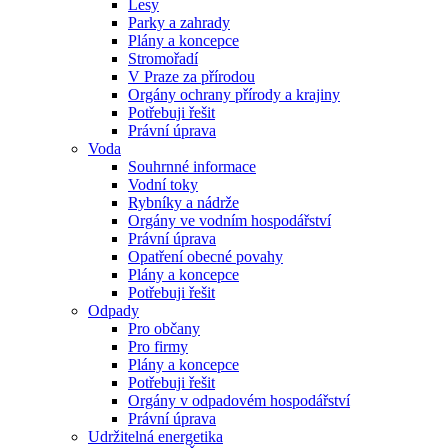
Lesy
Parky a zahrady
Plány a koncepce
Stromořadí
V Praze za přírodou
Orgány ochrany přírody a krajiny
Potřebuji řešit
Právní úprava
Voda
Souhrnné informace
Vodní toky
Rybníky a nádrže
Orgány ve vodním hospodářství
Právní úprava
Opatření obecné povahy
Plány a koncepce
Potřebuji řešit
Odpady
Pro občany
Pro firmy
Plány a koncepce
Potřebuji řešit
Orgány v odpadovém hospodářství
Právní úprava
Udržitelná energetika