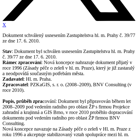
X
Dokument schválený usnesením Zastupitelstva hl. m. Prahy č. 39/77
ze dne 17. 6. 2010.
Stav
: Dokument byl schválen usnesením Zastupitelstva hl. m. Prahy
č. 39/77 ze dne 17. 6. 2010.
Rámec zpracování
: Nová koncepce nahrazuje dokument přijatý v
roce 1996 (Zásady péče o zeleň v hl. m. Praze), který je již zastaralý
a neodpovídá současným potřebám města.
Zadavatel
: Hl. m. Praha.
Zpracovatel
: PZKaGIS, s. r. o. (2008–2009), BNV Consulting (v
roce 2010).
Popis, průběh zpra
cování: Dokument byl připravován během let
2008–2009 pod vedením radního pro oblast ŽP s firmou Projekce
zahradní a krajinná a GIS Brno, v roce 2010 proběhlo dopracování
dokumentu pod vedením radního pro oblast ŽP firmou BNV
Consulting.
Nová koncepce navazuje na Zásady péče o zeleň v Hl. m. Praze z
roku 1996 a akceptuje stabilizovaný vztah spolupráce mezi hl. m.