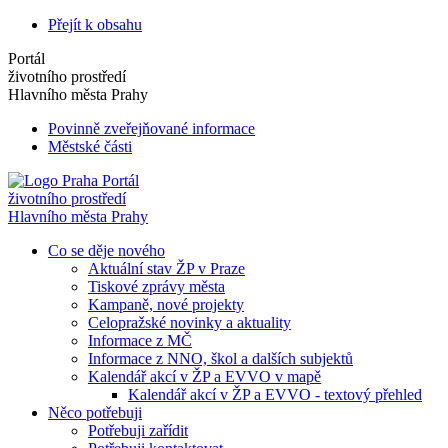
Přejít k obsahu
Portál
životního prostředí
Hlavního města Prahy
Povinně zveřejňované informace
Městské části
Portál
životního prostředí
Hlavního města Prahy
Co se děje nového
Aktuální stav ŽP v Praze
Tiskové zprávy města
Kampaně, nové projekty
Celopražské novinky a aktuality
Informace z MČ
Informace z NNO, škol a dalších subjektů
Kalendář akcí v ŽP a EVVO v mapě
Kalendář akcí v ŽP a EVVO - textový přehled
Něco potřebuji
Potřebuji zařídit