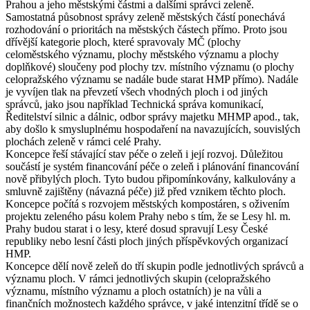
Prahou a jeho městskými částmi a dalšími správci zeleně.
Samostatná působnost správy zeleně městských částí ponechává
rozhodování o prioritách na městských částech přímo. Proto jsou
dřívější kategorie ploch, které spravovaly MČ (plochy
celoměstského významu, plochy městského významu a plochy
doplňkové) sloučeny pod plochy tzv. místního významu (o plochy
celopražského významu se nadále bude starat HMP přímo). Nadále
je vyvíjen tlak na převzetí všech vhodných ploch i od jiných
správců, jako jsou například Technická správa komunikací,
Ředitelství silnic a dálnic, odbor správy majetku MHMP apod., tak,
aby došlo k smysluplnému hospodaření na navazujících, souvislých
plochách zeleně v rámci celé Prahy.
Koncepce řeší stávající stav péče o zeleň i její rozvoj. Důležitou
součástí je systém financování péče o zeleň i plánování financování
nově přibylých ploch. Tyto budou připomínkovány, kalkulovány a
smluvně zajištěny (návazná péče) již před vznikem těchto ploch.
Koncepce počítá s rozvojem městských kompostáren, s oživením
projektu zeleného pásu kolem Prahy nebo s tím, že se Lesy hl. m.
Prahy budou starat i o lesy, které dosud spravují Lesy České
republiky nebo lesní části ploch jiných příspěvkových organizací
HMP.
Koncepce dělí nově zeleň do tří skupin podle jednotlivých správců a
významu ploch. V rámci jednotlivých skupin (celopražského
významu, místního významu a ploch ostatních) je na vůli a
finančních možnostech každého správce, v jaké intenzitní třídě se o