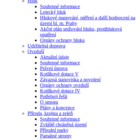
Hluk
Souhrnné informace
Letecký hluk
Hlukové mapování, měření a další hodnocení na
území hl. m. Prahy
Akční plán snižování hluku, protihluková
opatření
Orgány ochrany hluku
Udržitelná doprava
Ovzduší
Aktuální údaje
Souhrnné informace
Právní úprava
Kotlíkové dotace V
Závazná stanoviska a povolení
Orgány ochrany ovzduší
Kotlíkové dotace IV
Potřebuji řešit
O smogu
Plány a koncepce
Příroda, krajina a zeleň
Souhrnné informace
Zvláště chráněná území
Přírodní parky
Památné stromy