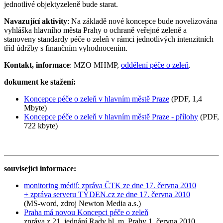
jednotlivé objektyzeleně bude starat.
Navazující aktivity
: Na základě nové koncepce bude novelizována
vyhláška hlavního města Prahy o ochraně veřejné zeleně a
stanoveny standardy péče o zeleň v rámci jednotlivých intenzitních
tříd údržby s finančním vyhodnocením.
Kontakt, informace
: MZO MHMP,
oddělení péče o zeleň
.
dokument ke stažení:
Koncepce péče o zeleň v hlavním městě Praze
(PDF, 1,4
Mbyte)
Koncepce péče o zeleň v hlavním městě Praze - přílohy
(PDF,
722 kbyte)
související informace:
monitoring médií: zpráva ČTK ze dne 17. června 2010
+ zpráva serveru TÝDEN.cz ze dne 17. června 2010
(MS-word, zdroj Newton Media a.s.)
Praha má novou Koncepci péče o zeleň
zpráva z 21. jednání Rady hl. m. Prahy 1. června 2010