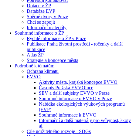
Potřebuji kontaktovat
Dotace v ŽP
Databáze EVP
Sběrné dvory v Praze
Chci se zapojit
Informační materiály
Souhrnné informace o ŽP
Rychlé informace o ŽP v Praze
Publikace Praha životní prostředí - ročenky a další
publikace
Atlas ŽP
Strategie a koncepce města
Podrobně k tématům
Ochrana klimatu
EVVO
Aktivity města, krajská koncepce EVVO
Časopis Pražská EVVOluce
SEV a další subjekty EVVO v Praze
Souhrnné informace o EVVO v Praze
Nabídka ekologických výukových programů
(EVP)
Souhrnné informace k EVVO
Informační a další materiály pro veřejnost, školy
aj.
Cíle udržitelného rozvoje - SDGs