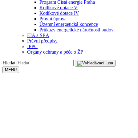
Program Čistá energie Praha
Kotlíkové dotace V
Kotlíkové dotace IV
Právní úprava
Územní energetická koncepce
Průkazy energetické náročnosti budov
EIA a SEA
Právní předpisy
IPPC
Orgány ochrany a péče o ŽP
Hledat
MENU