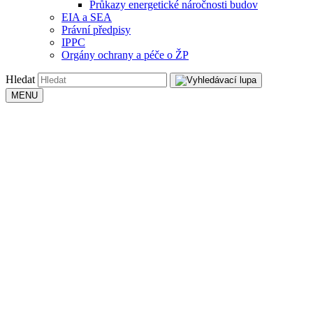
Průkazy energetické náročnosti budov
EIA a SEA
Právní předpisy
IPPC
Orgány ochrany a péče o ŽP
Hledat
MENU