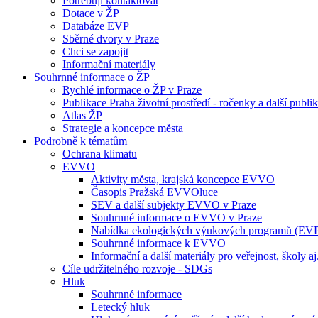
Potřebuji kontaktovat
Dotace v ŽP
Databáze EVP
Sběrné dvory v Praze
Chci se zapojit
Informační materiály
Souhrnné informace o ŽP
Rychlé informace o ŽP v Praze
Publikace Praha životní prostředí - ročenky a další publi
Atlas ŽP
Strategie a koncepce města
Podrobně k tématům
Ochrana klimatu
EVVO
Aktivity města, krajská koncepce EVVO
Časopis Pražská EVVOluce
SEV a další subjekty EVVO v Praze
Souhrnné informace o EVVO v Praze
Nabídka ekologických výukových programů (EV
Souhrnné informace k EVVO
Informační a další materiály pro veřejnost, školy aj
Cíle udržitelného rozvoje - SDGs
Hluk
Souhrnné informace
Letecký hluk