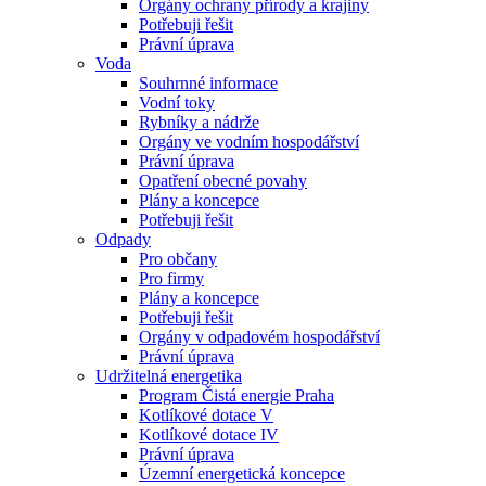
Orgány ochrany přírody a krajiny
Potřebuji řešit
Právní úprava
Voda
Souhrnné informace
Vodní toky
Rybníky a nádrže
Orgány ve vodním hospodářství
Právní úprava
Opatření obecné povahy
Plány a koncepce
Potřebuji řešit
Odpady
Pro občany
Pro firmy
Plány a koncepce
Potřebuji řešit
Orgány v odpadovém hospodářství
Právní úprava
Udržitelná energetika
Program Čistá energie Praha
Kotlíkové dotace V
Kotlíkové dotace IV
Právní úprava
Územní energetická koncepce