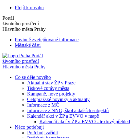
Přejít k obsahu
Portál
životního prostředí
Hlavního města Prahy
Povinně zveřejňované informace
Městské části
Portál
životního prostředí
Hlavního města Prahy
Co se děje nového
Aktuální stav ŽP v Praze
Tiskové zprávy města
Kampaně, nové projekty
Celopražské novinky a aktuality
Informace z MČ
Informace z NNO, škol a dalších subjektů
Kalendář akcí v ŽP a EVVO v mapě
Kalendář akcí v ŽP a EVVO - textový přehled
Něco potřebuji
Potřebuji zařídit