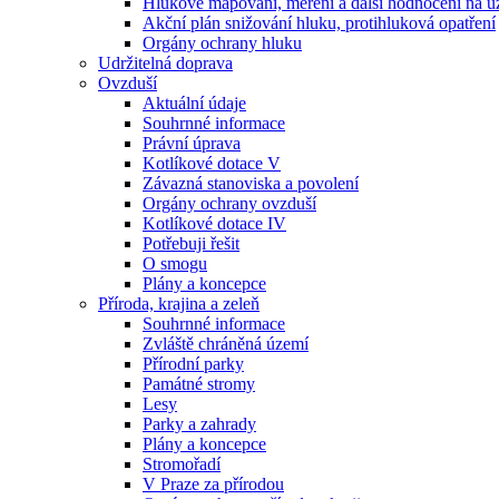
Hlukové mapování, měření a další hodnocení na ú
Akční plán snižování hluku, protihluková opatření
Orgány ochrany hluku
Udržitelná doprava
Ovzduší
Aktuální údaje
Souhrnné informace
Právní úprava
Kotlíkové dotace V
Závazná stanoviska a povolení
Orgány ochrany ovzduší
Kotlíkové dotace IV
Potřebuji řešit
O smogu
Plány a koncepce
Příroda, krajina a zeleň
Souhrnné informace
Zvláště chráněná území
Přírodní parky
Památné stromy
Lesy
Parky a zahrady
Plány a koncepce
Stromořadí
V Praze za přírodou