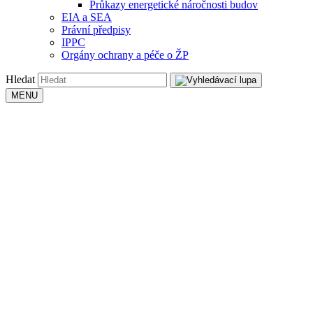
Průkazy energetické náročnosti budov
EIA a SEA
Právní předpisy
IPPC
Orgány ochrany a péče o ŽP
Hledat
MENU