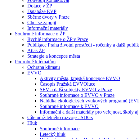
Potřebuji kontaktovat
Dotace v ŽP
Databáze EVP
Sběrné dvory v Praze
Chci se zapojit
Informační materiály
Souhrnné informace o ŽP
Rychlé informace o ŽP v Praze
Publikace Praha životní prostředí - ročenky a další publi
Atlas ŽP
Strategie a koncepce města
Podrobně k tématům
Ochrana klimatu
EVVO
Aktivity města, krajská koncepce EVVO
Časopis Pražská EVVOluce
SEV a další subjekty EVVO v Praze
Souhrnné informace o EVVO v Praze
Nabídka ekologických výukových programů (EV
Souhrnné informace k EVVO
Informační a další materiály pro veřejnost, školy aj
Cíle udržitelného rozvoje - SDGs
Hluk
Souhrnné informace
Letecký hluk