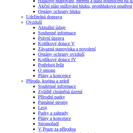
Hlukové mapování, měření a další hodnocení na ú
Akční plán snižování hluku, protihluková opatření
Orgány ochrany hluku
Udržitelná doprava
Ovzduší
Aktuální údaje
Souhrnné informace
Právní úprava
Kotlíkové dotace V
Závazná stanoviska a povolení
Orgány ochrany ovzduší
Kotlíkové dotace IV
Potřebuji řešit
O smogu
Plány a koncepce
Příroda, krajina a zeleň
Souhrnné informace
Zvláště chráněná území
Přírodní parky
Památné stromy
Lesy
Parky a zahrady
Plány a koncepce
Stromořadí
V Praze za přírodou