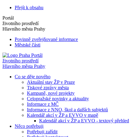
Přejít k obsahu
Portál
životního prostředí
Hlavního města Prahy
Povinně zveřejňované informace
Městské části
Portál
životního prostředí
Hlavního města Prahy
Co se děje nového
Aktuální stav ŽP v Praze
Tiskové zprávy města
Kampaně, nové projekty
Celopražské novinky a aktuality
Informace z MČ
Informace z NNO, škol a dalších subjektů
Kalendář akcí v ŽP a EVVO v mapě
Kalendář akcí v ŽP a EVVO - textový přehled
Něco potřebuji
Potřebuji zařídit