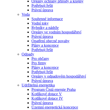
Orgány ochrany přírody a krajiny
Potřebuji řešit
Právní úprava
Voda
Souhrnné informace
Vodní toky
Rybníky a nádrže
Orgány ve vodním hospodářství
Právní úprava
Opatření obecné povahy
Plány a koncepce
Potřebuji řešit
Odpady
Pro občany
Pro firmy
Plány a koncepce
Potřebuji řešit
Orgány v odpadovém hospodářství
Právní úprava
Udržitelná energetika
Program Čistá energie Praha
Kotlíkové dotace V
Kotlíkové dotace IV
Právní úprava
Územní energetická koncepce