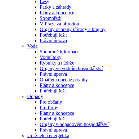
Lesy
Parky a zahrady
Plány a koncepce
Stromořadí
V Praze za přírodou
Orgány ochrany přírody a krajiny
Potřebuji řešit
Právní úprava
Voda
Souhrnné informace
Vodní toky
Rybníky a nádrže
Orgány ve vodním hospodářství
Právní úprava
Opatření obecné povahy
Plány a koncepce
Potřebuji řešit
Odpady
Pro občany
Pro firmy
Plány a koncepce
Potřebuji řešit
Orgány v odpadovém hospodářství
Právní úprava
Udržitelná energetika