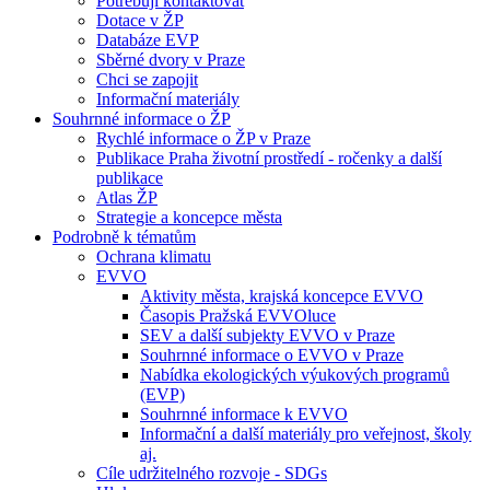
Potřebuji kontaktovat
Dotace v ŽP
Databáze EVP
Sběrné dvory v Praze
Chci se zapojit
Informační materiály
Souhrnné informace o ŽP
Rychlé informace o ŽP v Praze
Publikace Praha životní prostředí - ročenky a další
publikace
Atlas ŽP
Strategie a koncepce města
Podrobně k tématům
Ochrana klimatu
EVVO
Aktivity města, krajská koncepce EVVO
Časopis Pražská EVVOluce
SEV a další subjekty EVVO v Praze
Souhrnné informace o EVVO v Praze
Nabídka ekologických výukových programů
(EVP)
Souhrnné informace k EVVO
Informační a další materiály pro veřejnost, školy
aj.
Cíle udržitelného rozvoje - SDGs