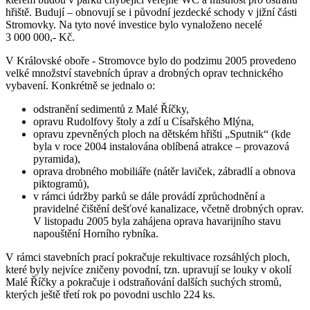
hřiště. Budují – obnovují se i původní jezdecké schody v jižní části
Stromovky. Na tyto nové investice bylo vynaloženo necelé
3 000 000,- Kč.
V Královské oboře - Stromovce bylo do podzimu 2005 provedeno
velké množství stavebních úprav a drobných oprav technického
vybavení. Konkrétně se jednalo o:
odstranění sedimentů z Malé Říčky,
opravu Rudolfovy štoly a zdí u Císařského Mlýna,
opravu zpevněných ploch na dětském hřišti „Sputnik“ (kde
byla v roce 2004 instalována oblíbená atrakce – provazová
pyramida),
oprava drobného mobiliáře (nátěr laviček, zábradlí a obnova
piktogramů),
v rámci údržby parků se dále provádí zprůchodnění a
pravidelné čištění dešťové kanalizace, včetně drobných oprav.
V listopadu 2005 byla zahájena oprava havarijního stavu
napouštění Horního rybníka.
V rámci stavebních prací pokračuje rekultivace rozsáhlých ploch,
které byly nejvíce zničeny povodní, tzn. upravují se louky v okolí
Malé Říčky a pokračuje i odstraňování dalších suchých stromů,
kterých ještě třetí rok po povodni uschlo 224 ks.