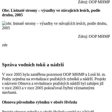
Zdroj: OOP MHMP
Obr. Listnaté stromy – výsadby ve stávajících lesích, podle
druhu, 2005
Zdroj: OOP MHMP
zde
Správa vodních toků a nádrží
V roce 2005 byla zaměřena pozornost OOP MHMP a Lesů hl. m.
Prahy zejména na revitalizace pražských rybníků a nádrží. Projekt
s názvem Obnova a revitalizace pražských nádrží byl zahájen již
v roce 2003 a v roce 2005 pokračoval čtyřmi významnými
stavbami.
Obnova původního rybníku v oboře Hvězda
Projekt obnovy rybníka v oboře Hvězda vznikl na základě