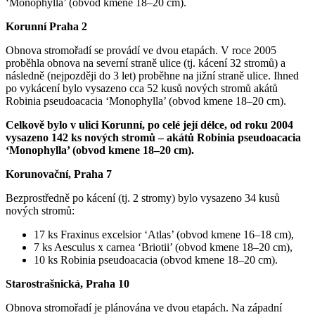
‘Monophylla’ (obvod kmene 18–20 cm).
Korunní Praha 2
Obnova stromořadí se provádí ve dvou etapách. V roce 2005
proběhla obnova na severní straně ulice (tj. kácení 32 stromů) a
následně (nejpozději do 3 let) proběhne na jižní straně ulice. Ihned
po vykácení bylo vysazeno cca 52 kusů nových stromů akátů
Robinia pseudoacacia ‘Monophylla’ (obvod kmene 18–20 cm).
Celkově bylo v ulici Korunní, po celé její délce, od roku 2004
vysazeno 142 ks nových stromů – akátů Robinia pseudoacacia
‘Monophylla’ (obvod kmene 18–20 cm).
Korunovační, Praha 7
Bezprostředně po kácení (tj. 2 stromy) bylo vysazeno 34 kusů
nových stromů:
17 ks Fraxinus excelsior ‘Atlas’ (obvod kmene 16–18 cm),
7 ks Aesculus x carnea ‘Briotii’ (obvod kmene 18–20 cm),
10 ks Robinia pseudoacacia (obvod kmene 18–20 cm).
Starostrašnická, Praha 10
Obnova stromořadí je plánována ve dvou etapách. Na západní