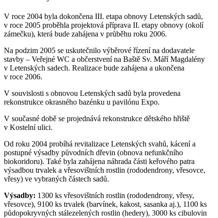
V roce 2004 byla dokončena III. etapa obnovy Letenských sadů,
v roce 2005 proběhla projektová příprava II. etapy obnovy (okolí
zámečku), která bude zahájena v průběhu roku 2006.
Na podzim 2005 se uskutečnilo výběrové řízení na dodavatele
stavby – Veřejné WC a občerstvení na Baště Sv. Máří Magdalény
v Letenských sadech. Realizace bude zahájena a ukončena
v roce 2006.
V souvislosti s obnovou Letenských sadů byla provedena
rekonstrukce okrasného bazénku u pavilónu Expo.
V současné době se projednává rekonstrukce dětského hřiště
v Kostelní ulici.
Od roku 2004 probíhá revitalizace Letenských svahů, kácení a
postupné výsadby původních dřevin (obnova nefunkčního
biokoridoru). Také byla zahájena náhrada části keřového patra
výsadbou trvalek a vřesovištních rostlin (rododendrony, vřesovce,
vřesy) ve vybraných částech sadů.
Výsadby:
1300 ks vřesovištních rostlin (rododendrony, vřesy,
vřesovce), 9100 ks trvalek (barvínek, kakost, sasanka aj.), 1100 ks
půdopokryvných stálezelených rostlin (hedery), 3000 ks cibulovin