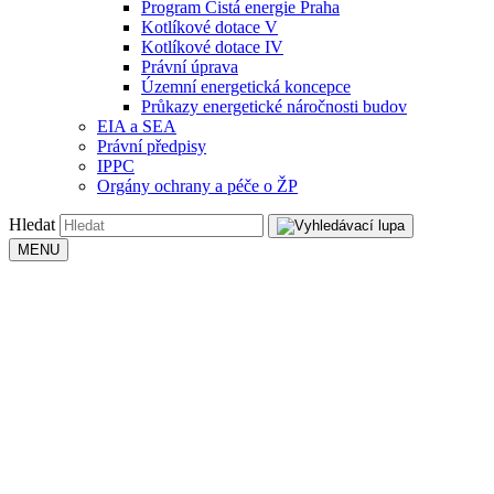
Program Čistá energie Praha
Kotlíkové dotace V
Kotlíkové dotace IV
Právní úprava
Územní energetická koncepce
Průkazy energetické náročnosti budov
EIA a SEA
Právní předpisy
IPPC
Orgány ochrany a péče o ŽP
Hledat
MENU