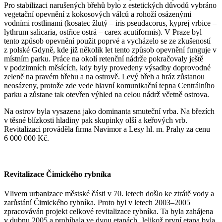
Pro stabilizaci narušených břehů bylo z estetických důvodů vybráno
vegetační opevnění z kokosových válců a rohoží osázenými
vodními rostlinami (kosatec žlutý – iris pseudacorus, kyprej vrbice –
lythrum salicaria, ostřice ostrá – carex acutiformis). V Praze byl
tento způsob opevnění použit poprvé a vycházelo se ze zkušeností
z polské Gdyně, kde již několik let tento způsob opevnění funguje v
místním parku. Práce na okolí retenční nádrže pokračovaly ještě
v podzimních měsících, kdy byly provedeny výsadby doprovodné
zeleně na pravém břehu a na ostrově. Levý břeh a hráz zůstanou
neosázeny, protože zde vede hlavní komunikační tepna Centrálního
parku a zůstane tak otevřen výhled na celou nádrž včetně ostrova.
Na ostrov byla vysazena jako dominanta smuteční vrba. Na březích
v těsné blízkosti hladiny pak skupinky olší a keřových vrb.
Revitalizaci prováděla firma Navimor a Lesy hl. m. Prahy za cenu
6 000 000 Kč.
Revitalizace Čimického rybníka
Vlivem urbanizace městské části v 70. letech došlo ke ztrátě vody a
zarůstání Čimického rybníka. Proto byl v letech 2003–2005
zpracováván projekt celkové revitalizace rybníka. Ta byla zahájena
v dubnu 2005 a probíhala ve dvou etapách. Jelikož první etapa byla