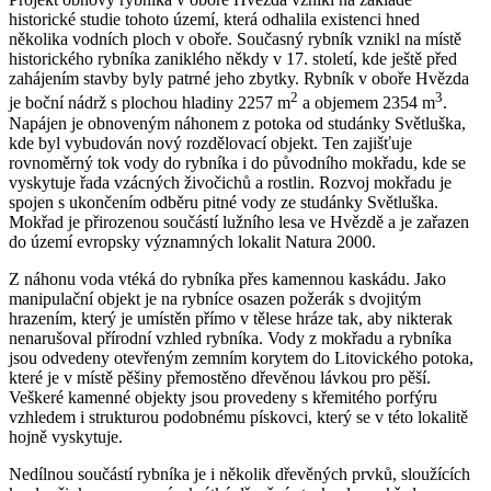
historické studie tohoto území, která odhalila existenci hned
několika vodních ploch v oboře. Současný rybník vznikl na místě
historického rybníka zaniklého někdy v 17. století, kde ještě před
zahájením stavby byly patrné jeho zbytky. Rybník v oboře Hvězda
2
3
je boční nádrž s plochou hladiny 2257 m
a objemem 2354 m
.
Napájen je obnoveným náhonem z potoka od studánky Světluška,
kde byl vybudován nový rozdělovací objekt. Ten zajišťuje
rovnoměrný tok vody do rybníka i do původního mokřadu, kde se
vyskytuje řada vzácných živočichů a rostlin. Rozvoj mokřadu je
spojen s ukončením odběru pitné vody ze studánky Světluška.
Mokřad je přirozenou součástí lužního lesa ve Hvězdě a je zařazen
do území evropsky významných lokalit Natura 2000.
Z náhonu voda vtéká do rybníka přes kamennou kaskádu. Jako
manipulační objekt je na rybníce osazen požerák s dvojitým
hrazením, který je umístěn přímo v tělese hráze tak, aby nikterak
nenarušoval přírodní vzhled rybníka. Vody z mokřadu a rybníka
jsou odvedeny otevřeným zemním korytem do Litovického potoka,
které je v místě pěšiny přemostěno dřevěnou lávkou pro pěší.
Veškeré kamenné objekty jsou provedeny s křemitého porfýru
vzhledem i strukturou podobnému pískovci, který se v této lokalitě
hojně vyskytuje.
Nedílnou součástí rybníka je i několik dřevěných prvků, sloužících