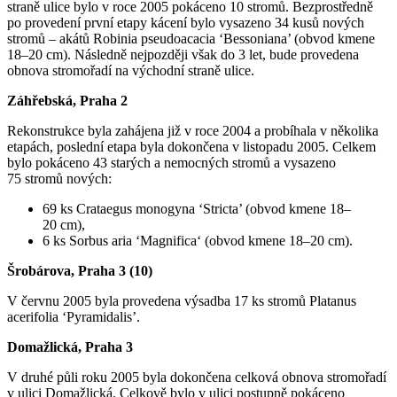
straně ulice bylo v roce 2005 pokáceno 10 stromů. Bezprostředně
po provedení první etapy kácení bylo vysazeno 34 kusů nových
stromů – akátů Robinia pseudoacacia ‘Bessoniana’ (obvod kmene
18–20 cm). Následně nejpozději však do 3 let, bude provedena
obnova stromořadí na východní straně ulice.
Záhřebská, Praha 2
Rekonstrukce byla zahájena již v roce 2004 a probíhala v několika
etapách, poslední etapa byla dokončena v listopadu 2005. Celkem
bylo pokáceno 43 starých a nemocných stromů a vysazeno
75 stromů nových:
69 ks Crataegus monogyna ‘Stricta’ (obvod kmene 18–
20 cm),
6 ks Sorbus aria ‘Magnifica‘ (obvod kmene 18–20 cm).
Šrobárova, Praha 3 (10)
V červnu 2005 byla provedena výsadba 17 ks stromů Platanus
acerifolia ‘Pyramidalis’.
Domažlická, Praha 3
V druhé půli roku 2005 byla dokončena celková obnova stromořadí
v ulici Domažlická. Celkově bylo v ulici postupně pokáceno