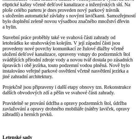
eliptické kašny včetně dešťové kanalizace a inženýrských sítí. Na
ploše celého parteru je dnes proveden nový parkový trávník
s uložením automatické závlahy s novými lavičkami. Samozřejmostí
bylo doplnění zeleně novou výsadbou značného množství dřevin
a bylin.
Stavební práce proběhly také ve svahová části zahrady od
letohrádku ke strahovským kolejím. V její západní části jsou
provedeny nové povrchy komunikací ze žulové dlažby včetně
uložení dešťové kanalizace, opraveny vstupy do podzemních štol
svádějících přírodní zdroje vody a novou tvář dostala po zásadních
úpravách i obě jezírka, touto podzemní vodou plněná. Nově bylo
instalováno veřejné parkové osvětlení včetně nasvětlení jezírka a
jiné zahradní architektury.
Projekčně jsou připraveny i další etapy obnovy tzn. Rekonstrukce
dalších obvodových zdí a pěšin ve svahové části zahrady.
Pravidelně se prování údržba a opravy podzemních štol, údržba
zavlažování a opravy drobného mobiliáře (nátěry laviček, opravy
zábradlí) a herních prvků.
Letenské sady