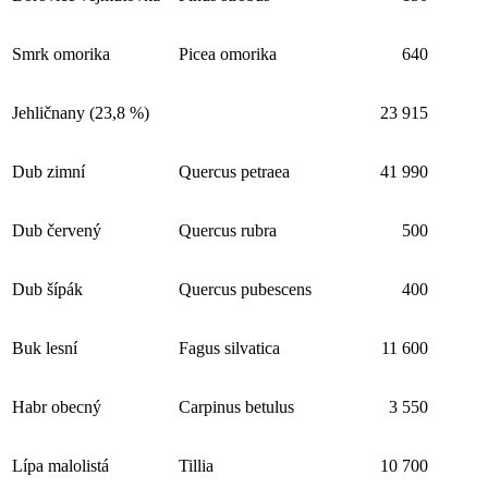
Smrk omorika
Picea omorika
640
Jehličnany (23,8 %)
23 915
Dub zimní
Quercus petraea
41 990
Dub červený
Quercus rubra
500
Dub šípák
Quercus pubescens
400
Buk lesní
Fagus silvatica
11 600
Habr obecný
Carpinus betulus
3 550
Lípa malolistá
Tillia
10 700