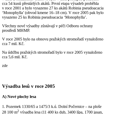
cca 54 kusů přestárlých akátů. První etapa výsadeb proběhla
v roce 2001 a bylo vysazeno 27 ks akátů Robinia pseudoacacia
‘Monophylla’ (obvod kmene 16–18 cm). V roce 2005 pak bylo
vysazeno 25 ks Robinia pseudoacacia ‘Monophylla’.
Všechny nové výsadby zůstávají v péči Odboru ochrany
prostředí MHMP.
V roce 2005 bylo na obnovu pražských stromořadí vynaloženo
cca 7 mil. Kč.
Na údržbu pražských stromořadí bylo v roce 2005 vynaloženo
cca 5,6 mil. Kč.
zde
Výsadba lesů v roce 2005
A) Nové plochy lesa
1. Pozemek 1330/65 a 1475/3 k.ú. Dolní Počernice – na ploše
2
28 100 m
výsadba lesa (11 400 ks dub, 3400 lípa, 1700 jasan,