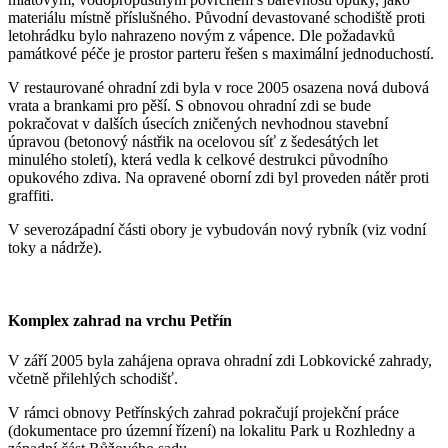
materiálu místně příslušného. Původní devastované schodiště proti
letohrádku bylo nahrazeno novým z vápence. Dle požadavků
památkové péče je prostor parteru řešen s maximální jednoduchostí.
V restaurované ohradní zdi byla v roce 2005 osazena nová dubová
vrata a brankami pro pěší. S obnovou ohradní zdi se bude
pokračovat v dalších úsecích zničených nevhodnou stavební
úpravou (betonový nástřik na ocelovou síť z šedesátých let
minulého století), která vedla k celkové destrukci původního
opukového zdiva. Na opravené oborní zdi byl proveden nátěr proti
graffiti.
V severozápadní části obory je vybudován nový rybník (viz vodní
toky a nádrže).
Komplex zahrad na vrchu Petřín
V září 2005 byla zahájena oprava ohradní zdi Lobkovické zahrady,
včetně přilehlých schodišť.
V rámci obnovy Petřínských zahrad pokračují projekční práce
(dokumentace pro územní řízení) na lokalitu Park u Rozhledny a