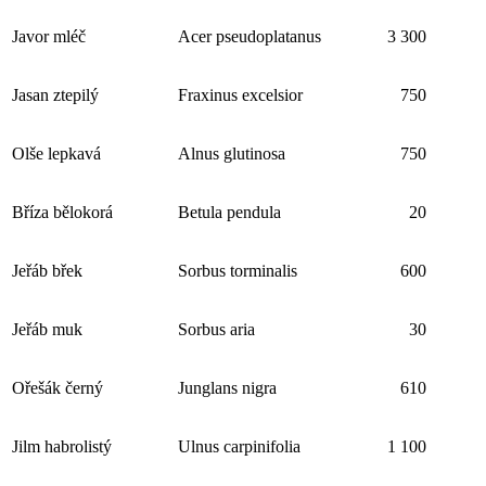
Javor mléč
Acer pseudoplatanus
3 300
Jasan ztepilý
Fraxinus excelsior
750
Olše lepkavá
Alnus glutinosa
750
Bříza bělokorá
Betula pendula
20
Jeřáb břek
Sorbus torminalis
600
Jeřáb muk
Sorbus aria
30
Ořešák černý
Junglans nigra
610
Jilm habrolistý
Ulnus carpinifolia
1 100