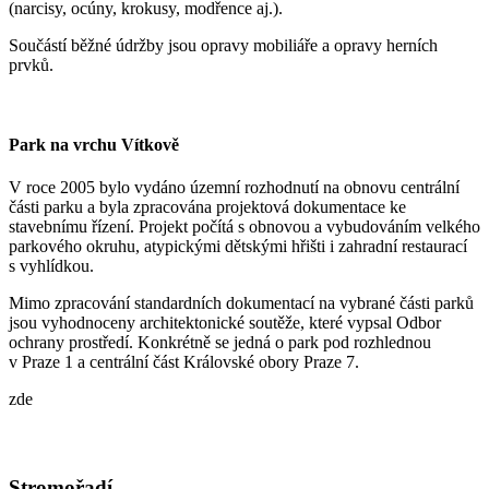
(narcisy, ocúny, krokusy, modřence aj.).
Součástí běžné údržby jsou opravy mobiliáře a opravy herních
prvků.
Park na vrchu Vítkově
V roce 2005 bylo vydáno územní rozhodnutí na obnovu centrální
části parku a byla zpracována projektová dokumentace ke
stavebnímu řízení. Projekt počítá s obnovou a vybudováním velkého
parkového okruhu, atypickými dětskými hřišti i zahradní restaurací
s vyhlídkou.
Mimo zpracování standardních dokumentací na vybrané části parků
jsou vyhodnoceny architektonické soutěže, které vypsal Odbor
ochrany prostředí. Konkrétně se jedná o park pod rozhlednou
v Praze 1 a centrální část Královské obory Praze 7.
zde
Stromořadí