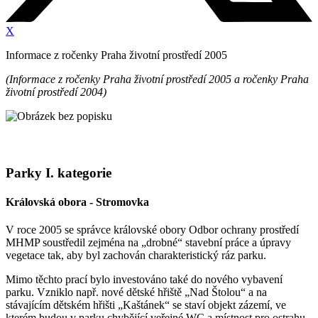
X
Informace z ročenky Praha životní prostředí 2005
(Informace z ročenky Praha životní prostředí 2005 a ročenky Praha
životní prostředí 2004)
Parky I. kategorie
Královská obora - Stromovka
V roce 2005 se správce královské obory Odbor ochrany prostředí
MHMP soustředil zejména na „drobné“ stavební práce a úpravy
vegetace tak, aby byl zachován charakteristický ráz parku.
Mimo těchto prací bylo investováno také do nového vybavení
parku. Vzniklo např. nové dětské hřiště „Nad Štolou“ a na
stávajícím dětském hřišti „Kaštánek“ se staví objekt zázemí, ve
kterém budou v parku chybějící veřejné WC a místnost pro ostrahu