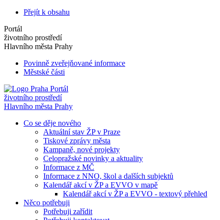
Přejít k obsahu
Portál
životního prostředí
Hlavního města Prahy
Povinně zveřejňované informace
Městské části
Portál
životního prostředí
Hlavního města Prahy
Co se děje nového
Aktuální stav ŽP v Praze
Tiskové zprávy města
Kampaně, nové projekty
Celopražské novinky a aktuality
Informace z MČ
Informace z NNO, škol a dalších subjektů
Kalendář akcí v ŽP a EVVO v mapě
Kalendář akcí v ŽP a EVVO - textový přehled
Něco potřebuji
Potřebuji zařídit