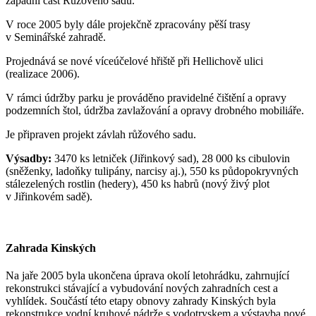
západní část Růžového sadu.
V roce 2005 byly dále projekčně zpracovány pěší trasy
v Seminářské zahradě.
Projednává se nové víceúčelové hřiště při Hellichově ulici
(realizace 2006).
V rámci údržby parku je prováděno pravidelné čištění a opravy
podzemních štol, údržba zavlažování a opravy drobného mobiliáře.
Je připraven projekt závlah růžového sadu.
Výsadby:
3470 ks letniček (Jiřinkový sad), 28 000 ks cibulovin
(sněženky, ladoňky tulipány, narcisy aj.), 550 ks půdopokryvných
stálezelených rostlin (hedery), 450 ks habrů (nový živý plot
v Jiřinkovém sadě).
Zahrada Kinských
Na jaře 2005 byla ukončena úprava okolí letohrádku, zahrnující
rekonstrukci stávající a vybudování nových zahradních cest a
vyhlídek. Součástí této etapy obnovy zahrady Kinských byla
rekonstrukce vodní kruhové nádrže s vodotryskem a výstavba nové