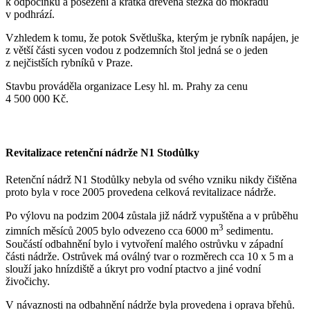
k odpočinku a posezení a krátká dřevěná stezka do mokřadu
v podhrází.
Vzhledem k tomu, že potok Světluška, kterým je rybník napájen, je
z větší části sycen vodou z podzemních štol jedná se o jeden
z nejčistších rybníků v Praze.
Stavbu prováděla organizace Lesy hl. m. Prahy za cenu
4 500 000 Kč.
Revitalizace retenční nádrže N1 Stodůlky
Retenční nádrž N1 Stodůlky nebyla od svého vzniku nikdy čištěna
proto byla v roce 2005 provedena celková revitalizace nádrže.
Po výlovu na podzim 2004 zůstala již nádrž vypuštěna a v průběhu
3
zimních měsíců 2005 bylo odvezeno cca 6000 m
sedimentu.
Součástí odbahnění bylo i vytvoření malého ostrůvku v západní
části nádrže. Ostrůvek má oválný tvar o rozměrech cca 10 x 5 m a
slouží jako hnízdiště a úkryt pro vodní ptactvo a jiné vodní
živočichy.
V návaznosti na odbahnění nádrže byla provedena i oprava břehů.