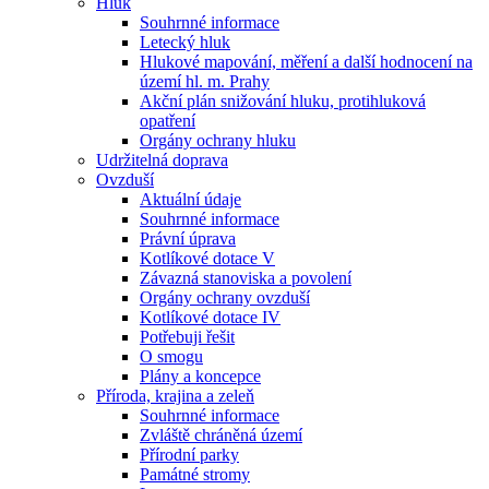
Hluk
Souhrnné informace
Letecký hluk
Hlukové mapování, měření a další hodnocení na
území hl. m. Prahy
Akční plán snižování hluku, protihluková
opatření
Orgány ochrany hluku
Udržitelná doprava
Ovzduší
Aktuální údaje
Souhrnné informace
Právní úprava
Kotlíkové dotace V
Závazná stanoviska a povolení
Orgány ochrany ovzduší
Kotlíkové dotace IV
Potřebuji řešit
O smogu
Plány a koncepce
Příroda, krajina a zeleň
Souhrnné informace
Zvláště chráněná území
Přírodní parky
Památné stromy