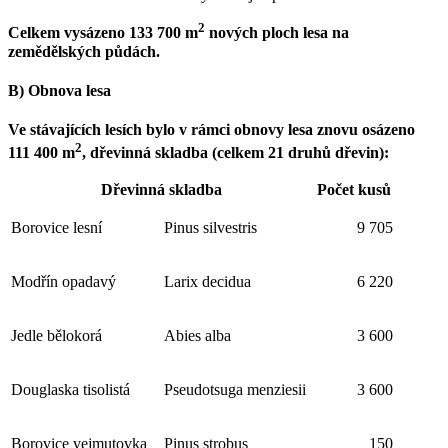
2
Celkem vysázeno 133 700 m
nových ploch lesa na
zemědělských půdách.
B) Obnova lesa
Ve stávajících lesích bylo v rámci obnovy lesa znovu osázeno
2
111 400 m
, dřevinná skladba (celkem 21 druhů dřevin):
Dřevinná skladba
Počet kusů
Borovice lesní
Pinus silvestris
9 705
Modřín opadavý
Larix decidua
6 220
Jedle bělokorá
Abies alba
3 600
Douglaska tisolistá
Pseudotsuga menziesii
3 600
Borovice vejmutovka
Pinus strobus
150