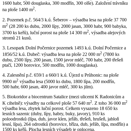
1600 habr, 500 douglaska, 300 modřín, 300 olše). Založení trávníku
2
na ploše 1400 m
.
2. Pozemek p.č. 564/3 k.ú. Šeberov – výsadba lesa na ploše 37 700
2
m
(28 200 ks dubu, 2000 lípy, 2000 jasan, 3000 habr, 900 babyka,
2
3700 ks keřů), luční porost na ploše 14 300 m
, výsadba alejových
stromů 21 kusů.
3. Lesopark Dolní Počernice pozemek 1493 k.ú. Dolní Počernice a
2
1856/52 k.ú. Dubeč: výsadba lesa na ploše 22 000 m
(7800 ks
dubu, 2500 lípy, 200 jasan, 1500 javor mléč, 700 habr, 200 třešeň
ptačí, 1200 borovice, 500 modřín, 1000 douglaska).
4. Zalesnění p.č. 659/1 a 660/1 k.ú. Újezd u Průhonic: na ploše
2
9900 m
výsadba lesa (5000 ks dubu, 1800 lípa, 200 modřín,
500 habr, 600 jasan, 400 javor mléč, 300 ks jilm).
5. Biokoridor a biocentrum Satalice (mezi ulicemi K Radonicům a
2
2
K cihelně): výsadby na celkové ploše 57 640 m
. Z toho 36 000 m
výsadba lesa, zbytek luční porost. Celkem vysazeno 18 650 ks
lesních sazenic (duby, lípy, habry, buky, javory), 910 ks
poloodrostků (lípa, dub, javor klen, jeřáb, třešeň, hrušeň, jabloň
lesní, lípa), 264 odrostků (borovice, bříza, dub, jeřáb, lípa, modřín) a
1500 ks keřů. Plocha lesních výsadeb je oplocena.