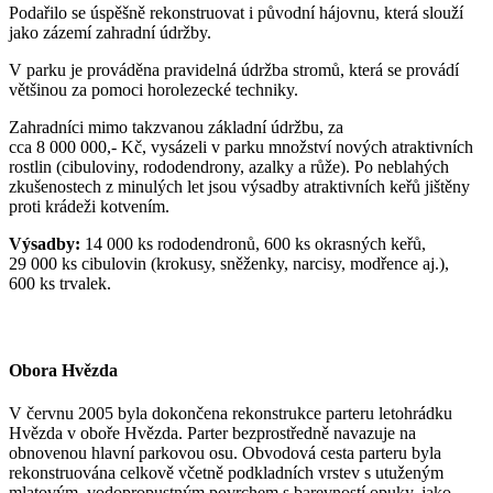
Podařilo se úspěšně rekonstruovat i původní hájovnu, která slouží
jako zázemí zahradní údržby.
V parku je prováděna pravidelná údržba stromů, která se provádí
většinou za pomoci horolezecké techniky.
Zahradníci mimo takzvanou základní údržbu, za
cca 8 000 000,- Kč, vysázeli v parku množství nových atraktivních
rostlin (cibuloviny, rododendrony, azalky a růže). Po neblahých
zkušenostech z minulých let jsou výsadby atraktivních keřů jištěny
proti krádeži kotvením.
Výsadby:
14 000 ks rododendronů, 600 ks okrasných keřů,
29 000 ks cibulovin (krokusy, sněženky, narcisy, modřence aj.),
600 ks trvalek.
Obora Hvězda
V červnu 2005 byla dokončena rekonstrukce parteru letohrádku
Hvězda v oboře Hvězda. Parter bezprostředně navazuje na
obnovenou hlavní parkovou osu. Obvodová cesta parteru byla
rekonstruována celkově včetně podkladních vrstev s utuženým
mlatovým, vodopropustným povrchem s barevností opuky, jako