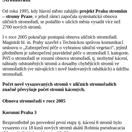
Od roku 1995, kdy hlavní město zahájilo
projekt Praha stromům
– stromy Praze
, v jehož rámci započala systematická obnova
uličních stromořadí, se podařilo v ulicích města vysadit více než
2700 nových stromů.
I v roce 2005 pokračuje postupná obnova uličních stromořadí.
Magistrát hl. m. Prahy uzavřel s Technickou správou komunikací
smlouvu o „Zabezpečení péče o vybranou silniční vegetaci“, jejímž
předmětem je zabezpečení pravidelné péče o stromořadí I. kategorie.
Péčí o stromořadí se rozumí obnova stromořadí, tj. nezbytné kácení,
náhrady odstraněných stromů a dosadby chybějících stromů ve
stromořadích (ve stávajících i nově budovaných rabátkách) a údržba
stromořadí.
Počet nově vysazovaných stromů v uličních stromořadích
značně převyšuje počet stromů kácených.
Obnova stromořadí v roce 2005
Korunní Praha 3
Bezprostředně po provedení první etapy tj. kácení 8 stromů bylo
vysazeno cca 18 kusů nových stromů akátů Robinia pseudoacacia