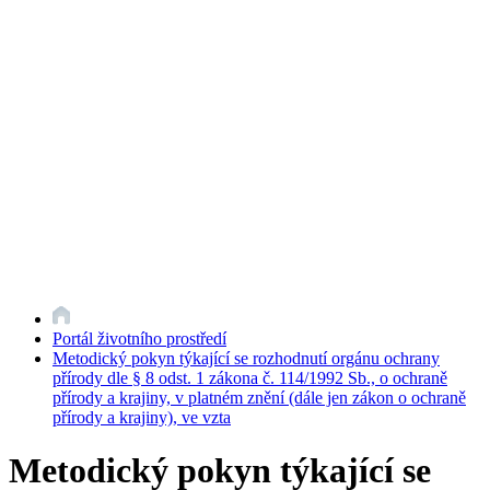
Portál životního prostředí
Metodický pokyn týkající se rozhodnutí orgánu ochrany
přírody dle § 8 odst. 1 zákona č. 114/1992 Sb., o ochraně
přírody a krajiny, v platném znění (dále jen zákon o ochraně
přírody a krajiny), ve vzta
Metodický pokyn týkající se