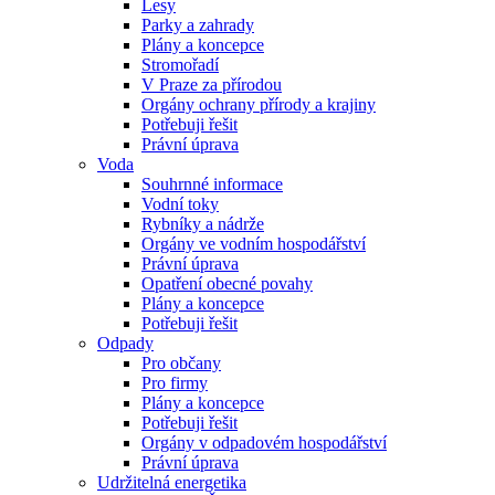
Lesy
Parky a zahrady
Plány a koncepce
Stromořadí
V Praze za přírodou
Orgány ochrany přírody a krajiny
Potřebuji řešit
Právní úprava
Voda
Souhrnné informace
Vodní toky
Rybníky a nádrže
Orgány ve vodním hospodářství
Právní úprava
Opatření obecné povahy
Plány a koncepce
Potřebuji řešit
Odpady
Pro občany
Pro firmy
Plány a koncepce
Potřebuji řešit
Orgány v odpadovém hospodářství
Právní úprava
Udržitelná energetika