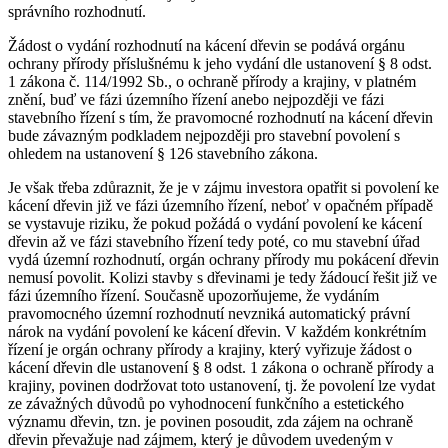
správního rozhodnutí.
Žádost o vydání rozhodnutí na kácení dřevin se podává orgánu
ochrany přírody příslušnému k jeho vydání dle ustanovení § 8 odst.
1 zákona č. 114/1992 Sb., o ochraně přírody a krajiny, v platném
znění, buď ve fázi územního řízení anebo nejpozději ve fázi
stavebního řízení s tím, že pravomocné rozhodnutí na kácení dřevin
bude závazným podkladem nejpozději pro stavební povolení s
ohledem na ustanovení § 126 stavebního zákona.
Je však třeba zdůraznit, že je v zájmu investora opatřit si povolení ke
kácení dřevin již ve fázi územního řízení, neboť v opačném případě
se vystavuje riziku, že pokud požádá o vydání povolení ke kácení
dřevin až ve fázi stavebního řízení tedy poté, co mu stavební úřad
vydá územní rozhodnutí, orgán ochrany přírody mu pokácení dřevin
nemusí povolit. Kolizi stavby s dřevinami je tedy žádoucí řešit již ve
fázi územního řízení. Současně upozorňujeme, že vydáním
pravomocného územní rozhodnutí nevzniká automatický právní
nárok na vydání povolení ke kácení dřevin. V každém konkrétním
řízení je orgán ochrany přírody a krajiny, který vyřizuje žádost o
kácení dřevin dle ustanovení § 8 odst. 1 zákona o ochraně přírody a
krajiny, povinen dodržovat toto ustanovení, tj. že povolení lze vydat
ze závažných důvodů po vyhodnocení funkčního a estetického
významu dřevin, tzn. je povinen posoudit, zda zájem na ochraně
dřevin převažuje nad zájmem, který je důvodem uvedeným v