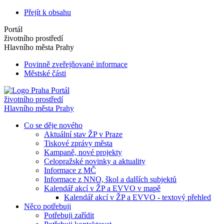
Přejít k obsahu
Portál
životního prostředí
Hlavního města Prahy
Povinně zveřejňované informace
Městské části
Portál
životního prostředí
Hlavního města Prahy
Co se děje nového
Aktuální stav ŽP v Praze
Tiskové zprávy města
Kampaně, nové projekty
Celopražské novinky a aktuality
Informace z MČ
Informace z NNO, škol a dalších subjektů
Kalendář akcí v ŽP a EVVO v mapě
Kalendář akcí v ŽP a EVVO - textový přehled
Něco potřebuji
Potřebuji zařídit