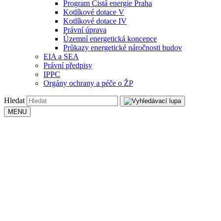
Program Čistá energie Praha
Kotlíkové dotace V
Kotlíkové dotace IV
Právní úprava
Územní energetická koncepce
Průkazy energetické náročnosti budov
EIA a SEA
Právní předpisy
IPPC
Orgány ochrany a péče o ŽP
Hledat
MENU