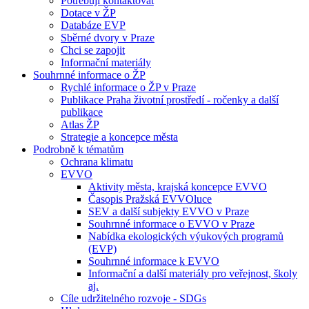
Potřebuji kontaktovat
Dotace v ŽP
Databáze EVP
Sběrné dvory v Praze
Chci se zapojit
Informační materiály
Souhrnné informace o ŽP
Rychlé informace o ŽP v Praze
Publikace Praha životní prostředí - ročenky a další
publikace
Atlas ŽP
Strategie a koncepce města
Podrobně k tématům
Ochrana klimatu
EVVO
Aktivity města, krajská koncepce EVVO
Časopis Pražská EVVOluce
SEV a další subjekty EVVO v Praze
Souhrnné informace o EVVO v Praze
Nabídka ekologických výukových programů
(EVP)
Souhrnné informace k EVVO
Informační a další materiály pro veřejnost, školy
aj.
Cíle udržitelného rozvoje - SDGs