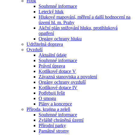
Hluk
Souhrnné informace
Letecký hluk
Hlukové mapování, měření a další hodnocení na
území hl. m. Prahy
Akční plán snižování hluku, protihluková
opatření
Orgány ochrany hluku
Udržitelná doprava
Ovzduší
Aktuální údaje
Souhrnné informace
Právní úprava
Kotlíkové dotace V
Závazná stanoviska a povolení
Orgány ochrany ovzduší
Kotlíkové dotace IV
Potřebuji řešit
O smogu
Plány a koncepce
Příroda, krajina a zeleň
Souhrnné informace
Zvláště chráněná území
Přírodní parky
Památné stromy