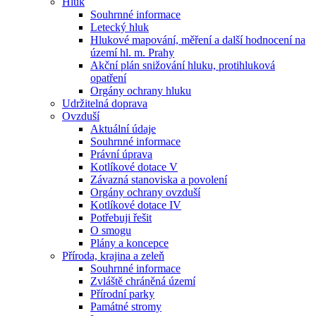
Hluk
Souhrnné informace
Letecký hluk
Hlukové mapování, měření a další hodnocení na
území hl. m. Prahy
Akční plán snižování hluku, protihluková
opatření
Orgány ochrany hluku
Udržitelná doprava
Ovzduší
Aktuální údaje
Souhrnné informace
Právní úprava
Kotlíkové dotace V
Závazná stanoviska a povolení
Orgány ochrany ovzduší
Kotlíkové dotace IV
Potřebuji řešit
O smogu
Plány a koncepce
Příroda, krajina a zeleň
Souhrnné informace
Zvláště chráněná území
Přírodní parky
Památné stromy