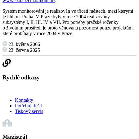
www.szu.cz/chzp/monitor/
.
Systém monitorování je realizován ve třiceti městech, mezi kterými
je i hl. m. Praha. V Praze byly v roce 2004 realizovány
subsystémy I, II, III, IV a VII. Pro potřeby pražské ročenky
o životním prostředí je proto věnována pozornost pouze projektům,
které probíhaly v roce 2004 v Praze.
23. května 2006
23. června 2025
Rychlé odkazy
Kontakty
Potřebuji řešit
Tiskový servis
Magistrát