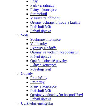
Lesy
Parky a zahrady
Plány a koncepce
Stromořadí
V Praze za přírodou
Orgány ochrany přírody a krajiny
Potřebuji řešit
Právní úprava
Voda
Souhrnné informace
Vodní toky
Rybníky a nádrže
Orgány ve vodním hospodářství
Právní úprava
Opatření obecné povahy
Plány a koncepce
Potřebuji řešit
Odpady
Pro občany
Pro firmy
Plány a koncepce
Potřebuji řešit
Orgány v odpadovém hospodářství
Právní úprava
Udržitelná energetika