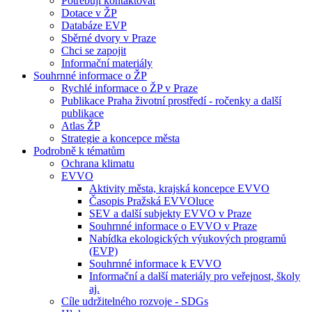
Potřebuji kontaktovat
Dotace v ŽP
Databáze EVP
Sběrné dvory v Praze
Chci se zapojit
Informační materiály
Souhrnné informace o ŽP
Rychlé informace o ŽP v Praze
Publikace Praha životní prostředí - ročenky a další
publikace
Atlas ŽP
Strategie a koncepce města
Podrobně k tématům
Ochrana klimatu
EVVO
Aktivity města, krajská koncepce EVVO
Časopis Pražská EVVOluce
SEV a další subjekty EVVO v Praze
Souhrnné informace o EVVO v Praze
Nabídka ekologických výukových programů
(EVP)
Souhrnné informace k EVVO
Informační a další materiály pro veřejnost, školy
aj.
Cíle udržitelného rozvoje - SDGs