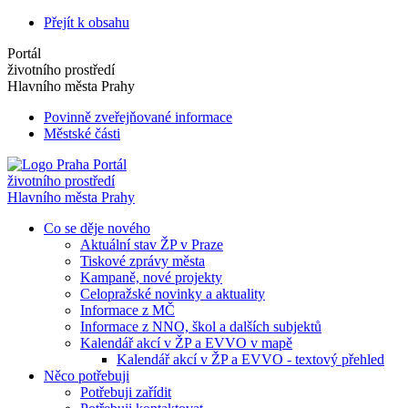
Přejít k obsahu
Portál
životního prostředí
Hlavního města Prahy
Povinně zveřejňované informace
Městské části
Portál
životního prostředí
Hlavního města Prahy
Co se děje nového
Aktuální stav ŽP v Praze
Tiskové zprávy města
Kampaně, nové projekty
Celopražské novinky a aktuality
Informace z MČ
Informace z NNO, škol a dalších subjektů
Kalendář akcí v ŽP a EVVO v mapě
Kalendář akcí v ŽP a EVVO - textový přehled
Něco potřebuji
Potřebuji zařídit