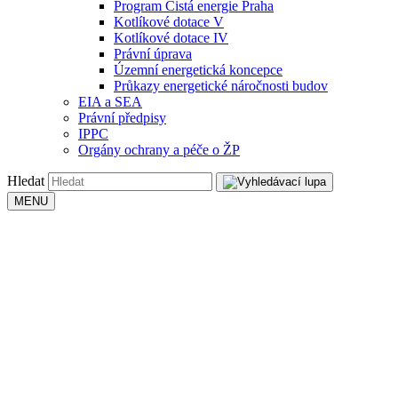
Program Čistá energie Praha
Kotlíkové dotace V
Kotlíkové dotace IV
Právní úprava
Územní energetická koncepce
Průkazy energetické náročnosti budov
EIA a SEA
Právní předpisy
IPPC
Orgány ochrany a péče o ŽP
Hledat
MENU