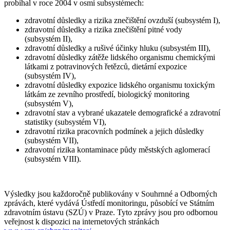
probíhal v roce 2004 v osmi subsystémech:
zdravotní důsledky a rizika znečištění ovzduší (subsystém I),
zdravotní důsledky a rizika znečištění pitné vody
(subsystém II),
zdravotní důsledky a rušivé účinky hluku (subsystém III),
zdravotní důsledky zátěže lidského organismu chemickými
látkami z potravinových řetězců, dietární expozice
(subsystém IV),
zdravotní důsledky expozice lidského organismu toxickým
látkám ze zevního prostředí, biologický monitoring
(subsystém V),
zdravotní stav a vybrané ukazatele demografické a zdravotní
statistiky (subsystém VI),
zdravotní rizika pracovních podmínek a jejich důsledky
(subsystém VII),
zdravotní rizika kontaminace půdy městských aglomerací
(subsystém VIII).
Výsledky jsou každoročně publikovány v Souhrnné a Odborných
zprávách, které vydává Ústředí monitoringu, působící ve Státním
zdravotním ústavu (SZÚ) v Praze. Tyto zprávy jsou pro odbornou
veřejnost k dispozici na internetových stránkách