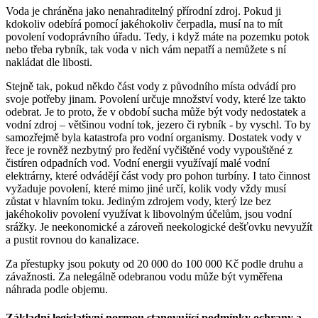
Voda je chráněna jako nenahraditelný přírodní zdroj. Pokud ji
kdokoliv odebírá pomocí jakéhokoliv čerpadla, musí na to mít
povolení vodoprávního úřadu. Tedy, i když máte na pozemku potok
nebo třeba rybník, tak voda v nich vám nepatří a nemůžete s ní
nakládat dle libosti.
Stejně tak, pokud někdo část vody z původního místa odvádí pro
svoje potřeby jinam. Povolení určuje množství vody, které lze takto
odebrat. Je to proto, že v období sucha může být vody nedostatek a
vodní zdroj – většinou vodní tok, jezero či rybník - by vyschl. To by
samozřejmě byla katastrofa pro vodní organismy. Dostatek vody v
řece je rovněž nezbytný pro ředění vyčištěné vody vypouštěné z
čistíren odpadních vod. Vodní energii využívají malé vodní
elektrárny, které odvádějí část vody pro pohon turbíny. I tato činnost
vyžaduje povolení, které mimo jiné určí, kolik vody vždy musí
zůstat v hlavním toku. Jediným zdrojem vody, který lze bez
jakéhokoliv povolení využívat k libovolným účelům, jsou vodní
srážky. Je neekonomické a zároveň neekologické dešťovku nevyužít
a pustit rovnou do kanalizace.
Za přestupky jsou pokuty od 20 000 do 100 000 Kč podle druhu a
závažnosti. Za nelegálně odebranou vodu může být vyměřena
náhrada podle objemu.
Základní legislativní normou stanovující podmínky ochrany a