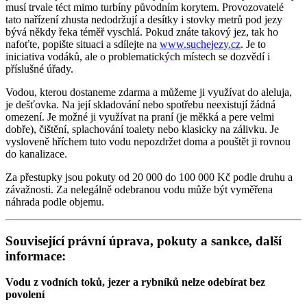
musí trvale téct mimo turbíny původním korytem. Provozovatelé
tato nařízení zhusta nedodržují a desítky i stovky metrů pod jezy
bývá někdy řeka téměř vyschlá. Pokud znáte takový jez, tak ho
nafoťte, popište situaci a sdílejte na
www.suchejezy.cz
. Je to
iniciativa vodáků, ale o problematických místech se dozvědí i
příslušné úřady.
Vodou, kterou dostaneme zdarma a můžeme ji využívat do aleluja,
je dešťovka. Na její skladování nebo spotřebu neexistují žádná
omezení. Je možné ji využívat na praní (je měkká a pere velmi
dobře), čištění, splachování toalety nebo klasicky na zálivku. Je
vysloveně hříchem tuto vodu nepozdržet doma a pouštět ji rovnou
do kanalizace.
Za přestupky jsou pokuty od 20 000 do 100 000 Kč podle druhu a
závažnosti. Za nelegálně odebranou vodu může být vyměřena
náhrada podle objemu.
Související právní úprava, pokuty a sankce, další
informace:
Vodu z vodních toků, jezer a rybníků nelze odebírat bez
povolení