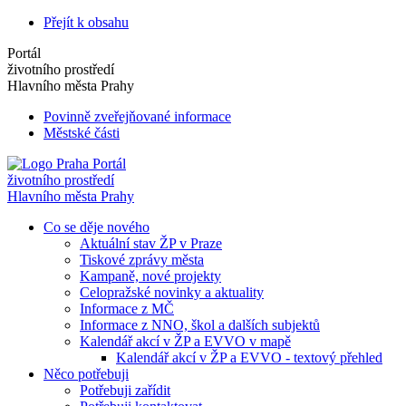
Přejít k obsahu
Portál
životního prostředí
Hlavního města Prahy
Povinně zveřejňované informace
Městské části
Portál
životního prostředí
Hlavního města Prahy
Co se děje nového
Aktuální stav ŽP v Praze
Tiskové zprávy města
Kampaně, nové projekty
Celopražské novinky a aktuality
Informace z MČ
Informace z NNO, škol a dalších subjektů
Kalendář akcí v ŽP a EVVO v mapě
Kalendář akcí v ŽP a EVVO - textový přehled
Něco potřebuji
Potřebuji zařídit