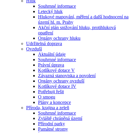
Hluk
Souhrnné informace
Letecký hluk
Hlukové mapování, měření a další hodnocení na
území hl. m. Prahy
Akční plán snižování hluku, protihluková
opatření
Orgány ochrany hluku
Udržitelná doprava
Ovzduší
Aktuální údaje
Souhrnné informace
Právní úprava
Kotlíkové dotace V
Závazná stanoviska a povolení
Orgány ochrany ovzduší
Kotlíkové dotace IV
Potřebuji řešit
O smogu
Plány a koncepce
Příroda, krajina a zeleň
Souhrnné informace
Zvláště chráněná území
Přírodní parky
Památné stromy