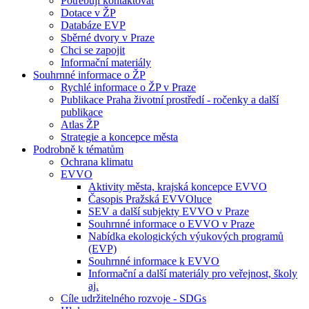
Potřebuji kontaktovat
Dotace v ŽP
Databáze EVP
Sběrné dvory v Praze
Chci se zapojit
Informační materiály
Souhrnné informace o ŽP
Rychlé informace o ŽP v Praze
Publikace Praha životní prostředí - ročenky a další
publikace
Atlas ŽP
Strategie a koncepce města
Podrobně k tématům
Ochrana klimatu
EVVO
Aktivity města, krajská koncepce EVVO
Časopis Pražská EVVOluce
SEV a další subjekty EVVO v Praze
Souhrnné informace o EVVO v Praze
Nabídka ekologických výukových programů
(EVP)
Souhrnné informace k EVVO
Informační a další materiály pro veřejnost, školy
aj.
Cíle udržitelného rozvoje - SDGs