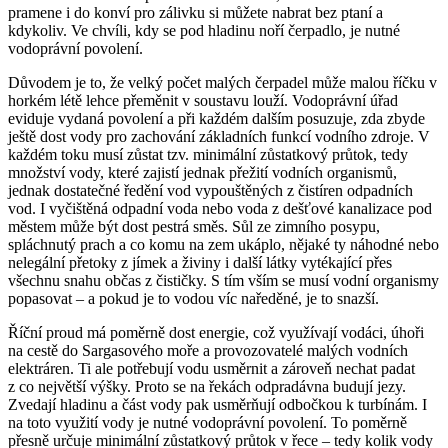
pramene i do konví pro zálivku si můžete nabrat bez ptaní a
kdykoliv. Ve chvíli, kdy se pod hladinu noří čerpadlo, je nutné
vodoprávní povolení.
Důvodem je to, že velký počet malých čerpadel může malou říčku v
horkém létě lehce přeměnit v soustavu louží. Vodoprávní úřad
eviduje vydaná povolení a při každém dalším posuzuje, zda zbyde
ještě dost vody pro zachování základních funkcí vodního zdroje. V
každém toku musí zůstat tzv. minimální zůstatkový průtok, tedy
množství vody, které zajistí jednak přežití vodních organismů,
jednak dostatečné ředění vod vypouštěných z čistíren odpadních
vod. I vyčištěná odpadní voda nebo voda z dešťové kanalizace pod
městem může být dost pestrá směs. Sůl ze zimního posypu,
spláchnutý prach a co komu na zem ukáplo, nějaké ty náhodné nebo
nelegální přetoky z jímek a živiny i další látky vytékající přes
všechnu snahu občas z čističky. S tím vším se musí vodní organismy
popasovat – a pokud je to vodou víc naředěné, je to snazší.
Říční proud má poměrně dost energie, což využívají vodáci, úhoři
na cestě do Sargasového moře a provozovatelé malých vodních
elektráren. Ti ale potřebují vodu usměrnit a zároveň nechat padat
z co největší výšky. Proto se na řekách odpradávna budují jezy.
Zvedají hladinu a část vody pak usměrňují odbočkou k turbínám. I
na toto využití vody je nutné vodoprávní povolení. To poměrně
přesně určuje minimální zůstatkový průtok v řece – tedy kolik vody