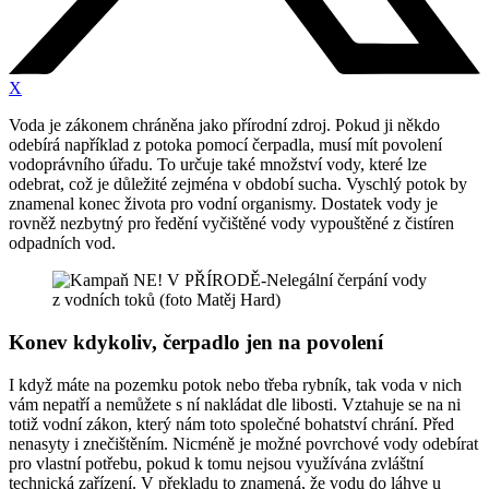
X
Voda je zákonem chráněna jako přírodní zdroj. Pokud ji někdo
odebírá například z potoka pomocí čerpadla, musí mít povolení
vodoprávního úřadu. To určuje také množství vody, které lze
odebrat, což je důležité zejména v období sucha. Vyschlý potok by
znamenal konec života pro vodní organismy. Dostatek vody je
rovněž nezbytný pro ředění vyčištěné vody vypouštěné z čistíren
odpadních vod.
Konev kdykoliv, čerpadlo jen na povolení
I když máte na pozemku potok nebo třeba rybník, tak voda v nich
vám nepatří a nemůžete s ní nakládat dle libosti. Vztahuje se na ni
totiž vodní zákon, který nám toto společné bohatství chrání. Před
nenasyty i znečištěním. Nicméně je možné povrchové vody odebírat
pro vlastní potřebu, pokud k tomu nejsou využívána zvláštní
technická zařízení. V překladu to znamená, že vodu do láhve u