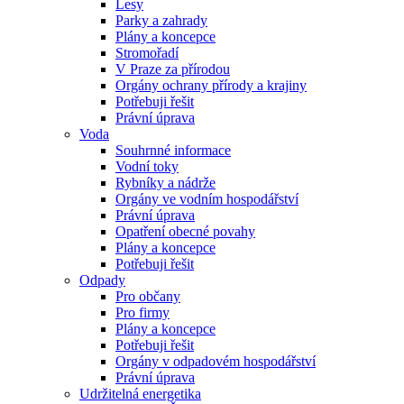
Lesy
Parky a zahrady
Plány a koncepce
Stromořadí
V Praze za přírodou
Orgány ochrany přírody a krajiny
Potřebuji řešit
Právní úprava
Voda
Souhrnné informace
Vodní toky
Rybníky a nádrže
Orgány ve vodním hospodářství
Právní úprava
Opatření obecné povahy
Plány a koncepce
Potřebuji řešit
Odpady
Pro občany
Pro firmy
Plány a koncepce
Potřebuji řešit
Orgány v odpadovém hospodářství
Právní úprava
Udržitelná energetika