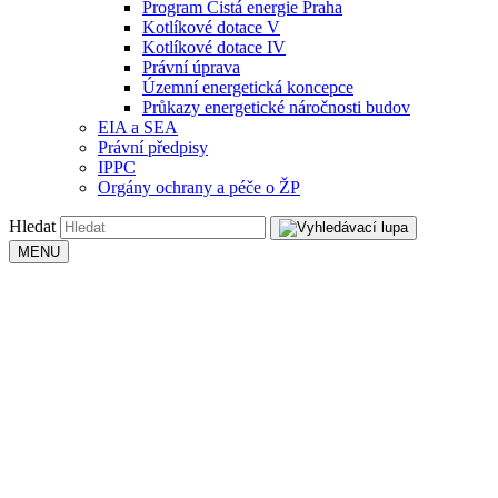
Program Čistá energie Praha
Kotlíkové dotace V
Kotlíkové dotace IV
Právní úprava
Územní energetická koncepce
Průkazy energetické náročnosti budov
EIA a SEA
Právní předpisy
IPPC
Orgány ochrany a péče o ŽP
Hledat
MENU